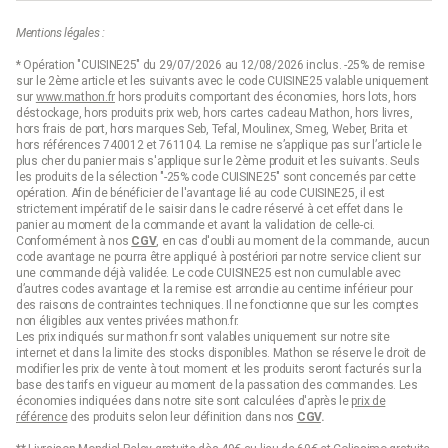
Mentions légales :
* Opération "CUISINE25" du 29/07/2026 au 12/08/2026 inclus. -25% de remise
sur le 2ème article et les suivants avec le code CUISINE25 valable uniquement
sur
www.mathon.fr
hors produits comportant des économies, hors lots, hors
déstockage, hors produits prix web, hors cartes cadeau Mathon, hors livres,
hors frais de port, hors marques Seb, Tefal, Moulinex, Smeg, Weber, Brita et
hors références 740012 et 761104. La remise ne s’applique pas sur l’article le
plus cher du panier mais s'applique sur le 2ème produit et les suivants. Seuls
les produits de la sélection "-25% code CUISINE25" sont concernés par cette
opération. Afin de bénéficier de l'avantage lié au code CUISINE25, il est
strictement impératif de le saisir dans le cadre réservé à cet effet dans le
panier au moment de la commande et avant la validation de celle-ci.
Conformément à nos
CGV
, en cas d'oubli au moment de la commande, aucun
code avantage ne pourra être appliqué à postériori par notre service client sur
une commande déjà validée. Le code CUISINE25 est non cumulable avec
d’autres codes avantage et la remise est arrondie au centime inférieur pour
des raisons de contraintes techniques. Il ne fonctionne que sur les comptes
non éligibles aux ventes privées mathon.fr.
Les prix indiqués sur mathon.fr sont valables uniquement sur notre site
internet et dans la limite des stocks disponibles. Mathon se réserve le droit de
modifier les prix de vente à tout moment et les produits seront facturés sur la
base des tarifs en vigueur au moment de la passation des commandes. Les
économies indiquées dans notre site sont calculées d'après le
prix de
référence
des produits selon leur définition dans nos
CGV
.