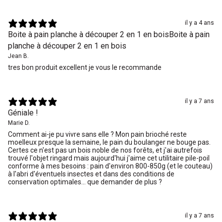
il y a 4 ans
Boite à pain planche à découper 2 en 1 en boisBoite à pain
planche à découper 2 en 1 en bois
Jean B.
tres bon produit excellent je vous le recommande
il y a 7 ans
Géniale !
Marie D.
Comment ai-je pu vivre sans elle ? Mon pain brioché reste
moelleux presque la semaine, le pain du boulanger ne bouge pas.
Certes ce n'est pas un bois noble de nos forêts, et j'ai autrefois
trouvé l'objet ringard mais aujourd'hui j'aime cet utilitaire pile-poil
conforme à mes besoins : pain d'environ 800-850g (et le couteau)
à l'abri d'éventuels insectes et dans des conditions de
conservation optimales... que demander de plus ?
il y a 7 ans