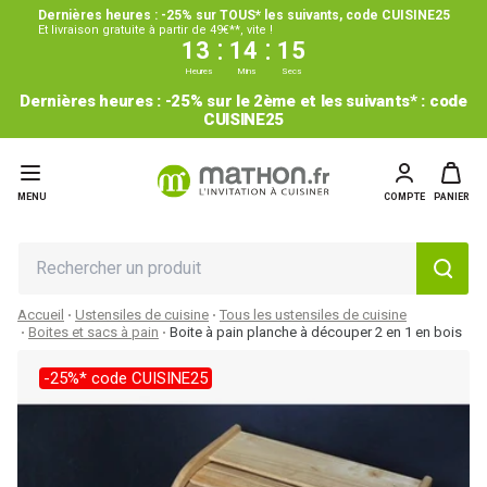
Dernières heures : -25% sur TOUS* les suivants, code CUISINE25
Et livraison gratuite à partir de 49€**, vite !
:
:
13
14
14
Heures
Mins
Secs
Dernières heures : -25% sur le 2ème et les suivants* : code
CUISINE25
MENU
COMPTE
PANIER
Accueil
Ustensiles de cuisine
Tous les ustensiles de cuisine
Boites et sacs à pain
Boite à pain planche à découper 2 en 1 en bois
-25%* code CUISINE25