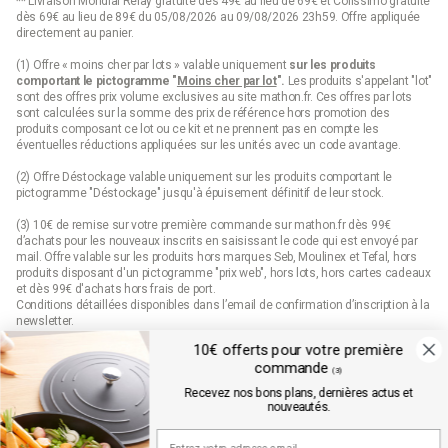
** Livraison Mondial Relay gratuite dès 49€ au lieu de 69€ et Colissimo gratuite
dès 69€ au lieu de 89€ du 05/08/2026 au 09/08/2026 23h59. Offre appliquée
directement au panier.
(1) Offre « moins cher par lots » valable uniquement
sur les produits
comportant le pictogramme "
Moins cher par lot
".
Les produits s'appelant "lot"
sont des offres prix volume exclusives au site mathon.fr. Ces offres par lots
sont calculées sur la somme des
prix de référence
hors promotion des
produits composant ce lot ou ce kit et ne prennent pas en compte les
éventuelles réductions appliquées sur les unités avec un code avantage.
(2) Offre Déstockage valable uniquement sur les produits comportant le
pictogramme "Déstockage" jusqu'à épuisement définitif de leur stock.
(3) 10€ de remise sur votre première commande sur mathon.fr dès 99€
d’achats pour les nouveaux inscrits en saisissant le code qui est envoyé par
mail. Offre valable sur les produits hors marques Seb, Moulinex et Tefal, hors
produits disposant d'un pictogramme "prix web", hors lots, hors cartes cadeaux
et dès 99€ d'achats hors frais de port.
Conditions détaillées disponibles dans l’email de confirmation d’inscription à la
newsletter.
10€ offerts pour votre première
(4) Offre « Prix web » valable uniquement sur les produits comportant le
commande
pictogramme "prix web". Les produits indiqués "prix web" sont des offres
(3)
exclusives au site mathon.fr. Offre non applicable en magasin ou en catalogue.
Recevez nos bons plans, dernières actus et
nouveautés.
Mathon.fr est membre de la FEVAD (fédération du e-commerce et de la vente à