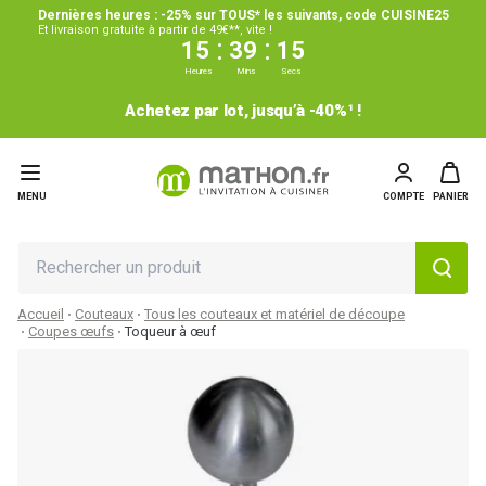
Dernières heures : -25% sur TOUS* les suivants, code CUISINE25
Et livraison gratuite à partir de 49€**, vite !
:
:
15
39
15
Heures
Mins
Secs
Achetez par lot, jusqu’à -40%¹ !
MENU
COMPTE
PANIER
Accueil
Couteaux
Tous les couteaux et matériel de découpe
Coupes œufs
Toqueur à œuf