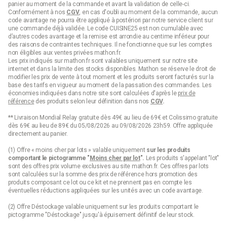
panier au moment de la commande et avant la validation de celle-ci.
Conformément à nos
CGV
, en cas d'oubli au moment de la commande, aucun
code avantage ne pourra être appliqué à postériori par notre service client sur
une commande déjà validée. Le code CUISINE25 est non cumulable avec
d’autres codes avantage et la remise est arrondie au centime inférieur pour
des raisons de contraintes techniques. Il ne fonctionne que sur les comptes
non éligibles aux ventes privées mathon.fr.
Les prix indiqués sur mathon.fr sont valables uniquement sur notre site
internet et dans la limite des stocks disponibles. Mathon se réserve le droit de
modifier les prix de vente à tout moment et les produits seront facturés sur la
base des tarifs en vigueur au moment de la passation des commandes. Les
économies indiquées dans notre site sont calculées d'après le
prix de
référence
des produits selon leur définition dans nos
CGV
.
** Livraison Mondial Relay gratuite dès 49€ au lieu de 69€ et Colissimo gratuite
dès 69€ au lieu de 89€ du 05/08/2026 au 09/08/2026 23h59. Offre appliquée
directement au panier.
(1) Offre « moins cher par lots » valable uniquement
sur les produits
comportant le pictogramme "
Moins cher par lot
".
Les produits s'appelant "lot"
sont des offres prix volume exclusives au site mathon.fr. Ces offres par lots
sont calculées sur la somme des
prix de référence
hors promotion des
produits composant ce lot ou ce kit et ne prennent pas en compte les
éventuelles réductions appliquées sur les unités avec un code avantage.
(2) Offre Déstockage valable uniquement sur les produits comportant le
pictogramme "Déstockage" jusqu'à épuisement définitif de leur stock.