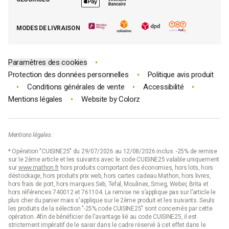
Tous nos bons plans
E-cartes cadeau Mathon
MODES DE LIVRAISON
Code promo Mathon
•
Paramètres des cookies
•
Protection des données personnelles
Politique avis produit
•
•
•
Conditions générales de vente
Accessibilité
•
Mentions légales
Website by
Colorz
Mentions légales :
* Opération "CUISINE25" du 29/07/2026 au 12/08/2026 inclus. -25% de remise
sur le 2ème article et les suivants avec le code CUISINE25 valable uniquement
sur
www.mathon.fr
hors produits comportant des économies, hors lots, hors
déstockage, hors produits prix web, hors cartes cadeau Mathon, hors livres,
hors frais de port, hors marques Seb, Tefal, Moulinex, Smeg, Weber, Brita et
hors références 740012 et 761104. La remise ne s’applique pas sur l’article le
plus cher du panier mais s'applique sur le 2ème produit et les suivants. Seuls
les produits de la sélection "-25% code CUISINE25" sont concernés par cette
opération. Afin de bénéficier de l'avantage lié au code CUISINE25, il est
strictement impératif de le saisir dans le cadre réservé à cet effet dans le