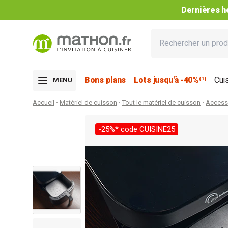
Dernières he
Bons plans
Lots jusqu'à -40%⁽¹⁾
Cui
MENU
Accueil
Matériel de cuisson
Tout le matériel de cuisson
Access
-25%* code CUISINE25