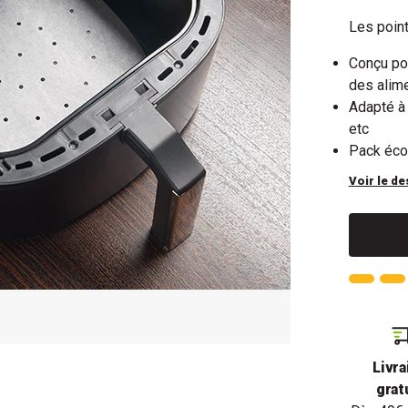
Les point
Conçu pou
des alim
Adapté à 
etc
Pack éco
Voir le de
Livra
grat