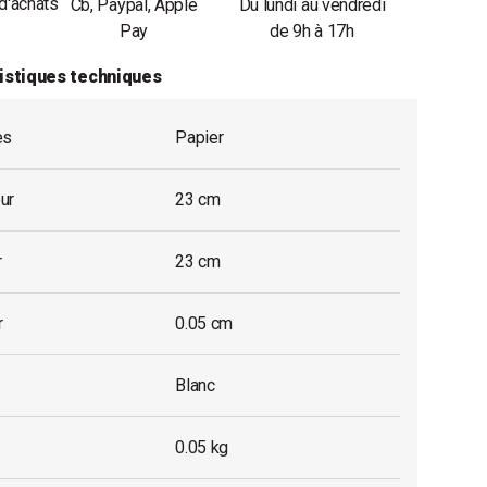
d'achats
Cb, Paypal, Apple
Du lundi au vendredi
Pay
de 9h à 17h
istiques techniques
es
Papier
ur
23 cm
r
23 cm
r
0.05 cm
Blanc
0.05 kg