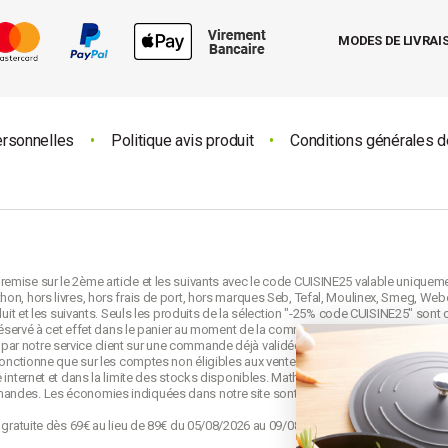
MODES DE LIVRAI
ersonnelles
•
Politique avis produit
•
Conditions générales d
emise sur le 2ème article et les suivants avec le code CUISINE25 valable uniquem
on, hors livres, hors frais de port, hors marques Seb, Tefal, Moulinex, Smeg, Webe
duit et les suivants. Seuls les produits de la sélection "-25% code CUISINE25" sont 
e réservé à cet effet dans le panier au moment de la commande et avant la validati
ar notre service client sur une commande déjà validée. Le code CUISINE25 est no
 fonctionne que sur les comptes non éligibles aux ventes privées mathon.fr.
 internet et dans la limite des stocks disponibles. Mathon se réserve le droit de mo
mandes. Les économies indiquées dans notre site sont calculées d'après le
prix d
o gratuite dès 69€ au lieu de 89€ du 05/08/2026 au 09/08/2026 23h59. Offre appliqu