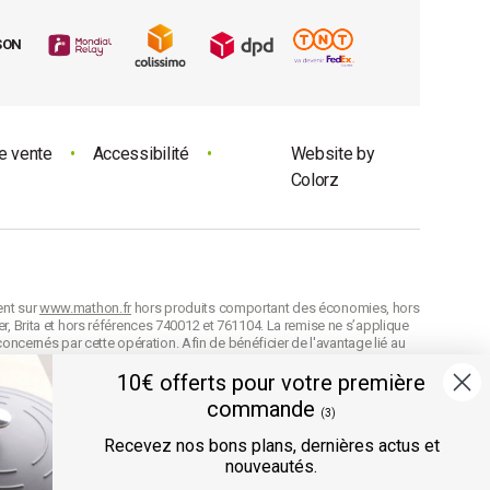
SON
e vente
•
Accessibilité
•
Website by
Colorz
ent sur
www.mathon.fr
hors produits comportant des économies, hors
r, Brita et hors références 740012 et 761104. La remise ne s’applique
concernés par cette opération. Afin de bénéficier de l'avantage lié au
on de celle-ci. Conformément à nos
CGV
, en cas d'oubli au moment de la
n cumulable avec d’autres codes avantage et la remise est arrondie
10€ offerts pour votre première
commande
difier les prix de vente à tout moment et les produits seront facturés
(3)
e référence
des produits selon leur définition dans nos
CGV
.
Recevez nos bons plans, dernières actus et
nouveautés.
ée directement au panier.