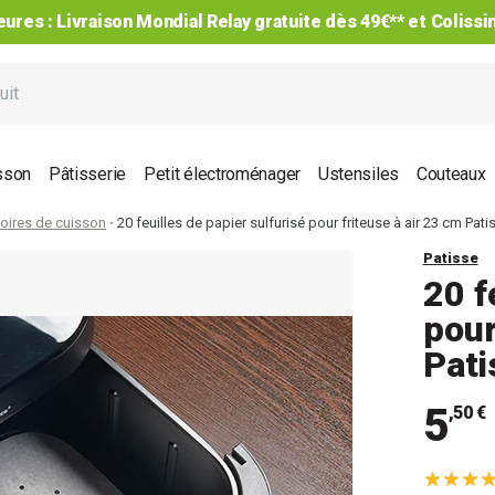
ures : Livraison Mondial Relay gratuite dès 49€** et Coliss
sson
Pâtisserie
Petit électroménager
Ustensiles
Couteaux
oires de cuisson
20 feuilles de papier sulfurisé pour friteuse à air 23 cm Pati
Patisse
20 f
pour
Pati
5
,50 €