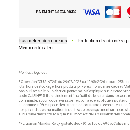
PAIEMENTS SÉCURISÉS
Paramètres des cookies
•
Protection des données p
Mentions légales
Mentions légales :
* Opération "CUISINE25" du 29/07/2026 au 12/08/2026 inclus. -25% de r
lots, hors déstockage, hors produits prix web, hors cartes cadeau Math
pas sur l’article le plus cher du panier mais s'applique sur le 2ème pro
code CUISINE25, il est strictement impératif de le saisir dans le cadr
commande, aucun code avantage ne pourra être appliqué à postériori p
au centime inférieur pour des raisons de contraintes techniques. Il ne
Les prix indiqués sur mathon.fr sont valables uniquement sur notre site
sur la base des tarifs en vigueur au moment de la passation des com
** Livraison Mondial Relay gratuite dès 49€ au lieu de 69€ et Colissim