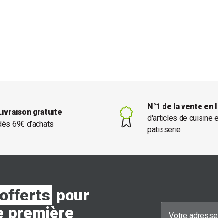
N°1 de la vente en 
Livraison gratuite
d'articles de cuisine 
dès 69€ d’achats
pâtisserie
offerts
pour
e première