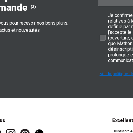
mande
(3)
Je confirme
relatives à
ous pour recevoir nos bons plans,
définie par 
 actus et nouveautés
j’accepte le
(ouverture,
que Mathon 
désinscripti
prolongée e
communicat
Voir la politique d
us
Excellen