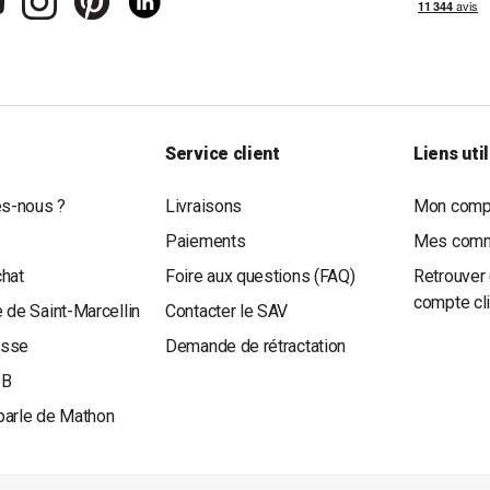
Service client
Liens uti
s-nous ?
Livraisons
Mon compt
Paiements
Mes com
chat
Foire aux questions (FAQ)
Retrouver 
compte cl
 de Saint-Marcellin
Contacter le SAV
esse
Demande de rétractation
oB
parle de Mathon