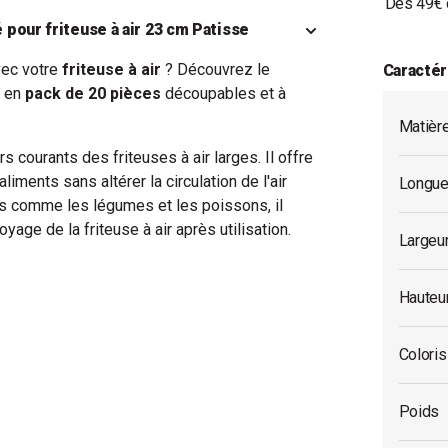
Dès 49€ 
é pour friteuse à air 23 cm Patisse
vec votre
friteuse à air
? Découvrez le
Caractér
e en
pack de 20 pièces
découpables et à
Matièr
 courants des friteuses à air larges. Il offre
liments sans altérer la circulation de l'air
Longue
nts comme les légumes et les poissons, il
yage de la friteuse à air après utilisation.
Largeu
Hauteu
Coloris
Poids