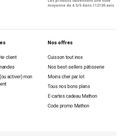
Les produits obtiennent une note
moyenne de 4.5/5 dans 112130 avis
les
Nos offres
e client
Cuisson tout inox
mandes
Nos best-sellers pâtisserie
(ou activer) mon
Moins cher par lot
ient
Tous nos bons plans
E-cartes cadeau Mathon
Code promo Mathon