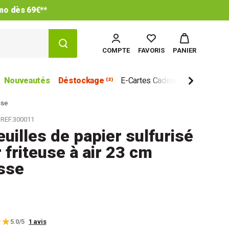
imo dès 69€**
COMPTE
FAVORIS
PANIER
Nouveautés
Déstockage ⁽²⁾
E-Cartes Cadeau
Marques
sse
REF.300011
euilles de papier sulfurisé
 friteuse à air 23 cm
sse
5.0/5
1 avis