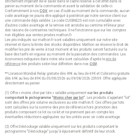
strictement impératif de le saisir dans le cadre réservé à cet effet dans le
panier au moment de la commande et avant la validation de celle-ci.
Conformément à nos
CGV
, en cas d'oubli au moment de la commande, aucun
code avantage ne pourra être appliqué à postériori par notre service client sur
une commande déjà validée. Le code CUISINE25 est non cumulable avec
d’autres codes avantage et la remise est arrondie au centime inférieur pour
des raisons de contraintes techniques. Il ne fonctionne que sur les comptes
non éligibles aux ventes privées mathon.fr.
Les prix indiqués sur mathon.fr sont valables uniquement sur notre site
internet et dans la limite des stocks disponibles. Mathon se réserve le droit de
modifier les prix de vente à tout moment et les produits seront facturés sur la
base des tarifs en vigueur au moment de la passation des commandes. Les
économies indiquées dans notre site sont calculées d'après le
prix de
référence
des produits selon leur définition dans nos
CGV
.
** Livraison Mondial Relay gratuite dès 49€ au lieu de 69€ et Colissimo gratuite
dès 69€ au lieu de 89€ du 05/08/2026 au 09/08/2026 23h59. Offre appliquée
directement au panier.
(1) Offre « moins cher par lots » valable uniquement
sur les produits
comportant le pictogramme "
Moins cher par lot
".
Les produits s'appelant "lot"
sont des offres prix volume exclusives au site mathon.fr. Ces offres par lots
sont calculées sur la somme des
prix de référence
hors promotion des
produits composant ce lot ou ce kit et ne prennent pas en compte les
éventuelles réductions appliquées sur les unités avec un code avantage.
(2) Offre Déstockage valable uniquement sur les produits comportant le
pictogramme "Déstockage" jusqu'à épuisement définitif de leur stock.