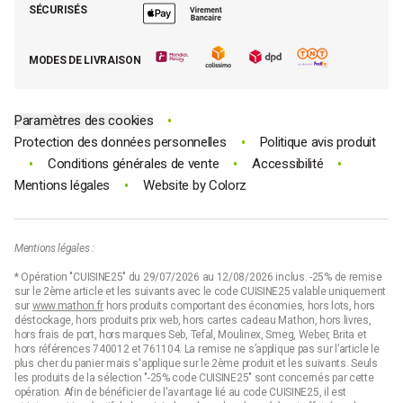
Moins cher par lot
La presse parle de Mathon
SÉCURISÉS
Tous nos bons plans
E-cartes cadeau Mathon
MODES DE LIVRAISON
Code promo Mathon
•
Paramètres des cookies
•
Protection des données personnelles
Politique avis produit
•
•
•
Conditions générales de vente
Accessibilité
•
Mentions légales
Website by
Colorz
Mentions légales :
* Opération "CUISINE25" du 29/07/2026 au 12/08/2026 inclus. -25% de remise
sur le 2ème article et les suivants avec le code CUISINE25 valable uniquement
sur
www.mathon.fr
hors produits comportant des économies, hors lots, hors
déstockage, hors produits prix web, hors cartes cadeau Mathon, hors livres,
hors frais de port, hors marques Seb, Tefal, Moulinex, Smeg, Weber, Brita et
hors références 740012 et 761104. La remise ne s’applique pas sur l’article le
plus cher du panier mais s'applique sur le 2ème produit et les suivants. Seuls
les produits de la sélection "-25% code CUISINE25" sont concernés par cette
opération. Afin de bénéficier de l'avantage lié au code CUISINE25, il est