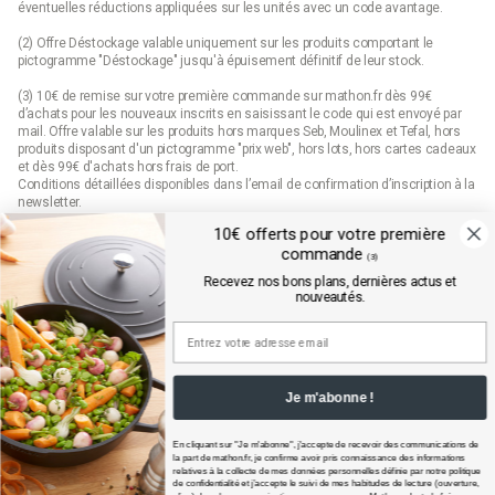
éventuelles réductions appliquées sur les unités avec un code avantage.
(2) Offre Déstockage valable uniquement sur les produits comportant le
pictogramme "Déstockage" jusqu'à épuisement définitif de leur stock.
(3) 10€ de remise sur votre première commande sur mathon.fr dès 99€
d’achats pour les nouveaux inscrits en saisissant le code qui est envoyé par
mail. Offre valable sur les produits hors marques Seb, Moulinex et Tefal, hors
produits disposant d'un pictogramme "prix web", hors lots, hors cartes cadeaux
et dès 99€ d'achats hors frais de port.
Conditions détaillées disponibles dans l’email de confirmation d’inscription à la
newsletter.
10€ offerts pour votre première
(4) Offre « Prix web » valable uniquement sur les produits comportant le
commande
pictogramme "prix web". Les produits indiqués "prix web" sont des offres
(3)
exclusives au site mathon.fr. Offre non applicable en magasin ou en catalogue.
Recevez nos bons plans, dernières actus et
nouveautés.
Mathon.fr est membre de la FEVAD (fédération du e-commerce et de la vente à
distance)
Je m'abonne !
En cliquant sur "Je m'abonne", j'accepte de recevoir des communications de
la part de
mathon.fr
, je confirme avoir pris connaissance des informations
relatives à la collecte de mes données personnelles définie par notre politique
de confidentialité et j’accepte le suivi de mes habitudes de lecture (ouverture,