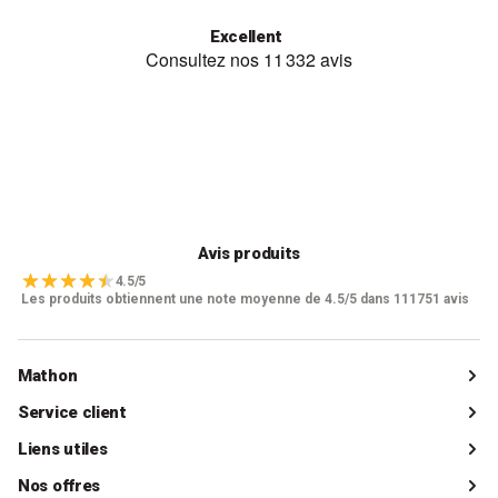
Excellent
Avis produits
4.5/5
Les produits obtiennent une note moyenne de 4.5/5 dans 111751 avis
Mathon
Qui sommes-nous ?
Service client
Catalogue
Livraisons
Liens utiles
Guides d'achat
Paiements
Mon compte client
Nos offres
La boutique de Saint-Marcellin