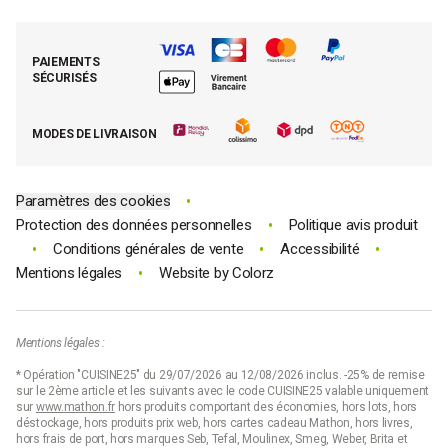
Foire aux questions (FAQ)
Mes commandes
Cuisson tout inox
Espace presse
Contacter le SAV
Retrouver (ou activer) mon compte client
Nos best-sellers pâtisserie
Mathon BtoB
Demande de rétractation
PAIEMENTS
Moins cher par lot
La presse parle de Mathon
SÉCURISÉS
Tous nos bons plans
E-cartes cadeau Mathon
MODES DE LIVRAISON
Code promo Mathon
•
Paramètres des cookies
•
Protection des données personnelles
Politique avis produit
•
•
•
Conditions générales de vente
Accessibilité
•
Mentions légales
Website by
Colorz
Mentions légales :
* Opération "CUISINE25" du 29/07/2026 au 12/08/2026 inclus. -25% de remise
sur le 2ème article et les suivants avec le code CUISINE25 valable uniquement
sur
www.mathon.fr
hors produits comportant des économies, hors lots, hors
déstockage, hors produits prix web, hors cartes cadeau Mathon, hors livres,
hors frais de port, hors marques Seb, Tefal, Moulinex, Smeg, Weber, Brita et