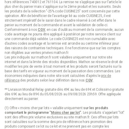
hors références 740012 et 761104. La remise ne s’applique pas sur l’article le
plus cher du panier mais s'applique sur le 2ème produit et les suivants. Seuls
les produits de la sélection "-25% code CUISINE25" sont concernés par cette
opération. Afin de bénéficier de l'avantage lié au code CUISINE25, il est
strictement impératif de le saisir dans le cadre réservé à cet effet dans le
panier au moment de la commande et avant la validation de celle-ci.
Conformément à nos
CGV
, en cas d'oubli au moment de la commande, aucun
code avantage ne pourra être appliqué à postériori par notre service client sur
une commande déjà validée. Le code CUISINE25 est non cumulable avec
d’autres codes avantage et la remise est arrondie au centime inférieur pour
des raisons de contraintes techniques. Il ne fonctionne que sur les comptes
non éligibles aux ventes privées mathon.fr.
Les prix indiqués sur mathon.fr sont valables uniquement sur notre site
internet et dans la limite des stocks disponibles. Mathon se réserve le droit de
modifier les prix de vente à tout moment et les produits seront facturés sur la
base des tarifs en vigueur au moment de la passation des commandes. Les
économies indiquées dans notre site sont calculées d'après le
prix de
référence
des produits selon leur définition dans nos
CGV
.
** Livraison Mondial Relay gratuite dès 49€ au lieu de 69€ et Colissimo gratuite
dès 69€ au lieu de 89€ du 05/08/2026 au 09/08/2026 23h59. Offre appliquée
directement au panier.
(1) Offre « moins cher par lots » valable uniquement
sur les produits
comportant le pictogramme "
Moins cher par lot
".
Les produits s'appelant "lot"
sont des offres prix volume exclusives au site mathon.fr. Ces offres par lots
sont calculées sur la somme des
prix de référence
hors promotion des
produits composant ce lot ou ce kit et ne prennent pas en compte les