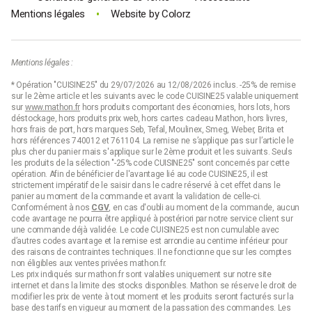
•
Mentions légales
Website by
Colorz
Mentions légales :
* Opération "CUISINE25" du 29/07/2026 au 12/08/2026 inclus. -25% de remise
sur le 2ème article et les suivants avec le code CUISINE25 valable uniquement
sur
www.mathon.fr
hors produits comportant des économies, hors lots, hors
déstockage, hors produits prix web, hors cartes cadeau Mathon, hors livres,
hors frais de port, hors marques Seb, Tefal, Moulinex, Smeg, Weber, Brita et
hors références 740012 et 761104. La remise ne s’applique pas sur l’article le
plus cher du panier mais s'applique sur le 2ème produit et les suivants. Seuls
les produits de la sélection "-25% code CUISINE25" sont concernés par cette
opération. Afin de bénéficier de l'avantage lié au code CUISINE25, il est
strictement impératif de le saisir dans le cadre réservé à cet effet dans le
panier au moment de la commande et avant la validation de celle-ci.
Conformément à nos
CGV
, en cas d'oubli au moment de la commande, aucun
code avantage ne pourra être appliqué à postériori par notre service client sur
une commande déjà validée. Le code CUISINE25 est non cumulable avec
d’autres codes avantage et la remise est arrondie au centime inférieur pour
des raisons de contraintes techniques. Il ne fonctionne que sur les comptes
non éligibles aux ventes privées mathon.fr.
Les prix indiqués sur mathon.fr sont valables uniquement sur notre site
internet et dans la limite des stocks disponibles. Mathon se réserve le droit de
modifier les prix de vente à tout moment et les produits seront facturés sur la
base des tarifs en vigueur au moment de la passation des commandes. Les