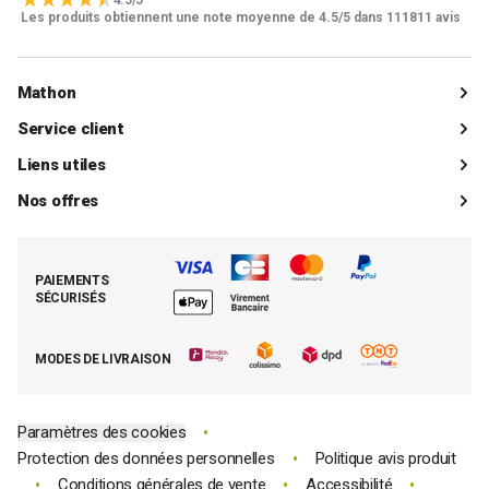
Les produits obtiennent une note moyenne de 4.5/5 dans 111811 avis
Mathon
Qui sommes-nous ?
Service client
Catalogue
Livraisons
Liens utiles
Guides d'achat
Paiements
Mon compte client
Nos offres
La boutique de Saint-Marcellin
Foire aux questions (FAQ)
Mes commandes
Cuisson tout inox
Espace presse
Contacter le SAV
Retrouver (ou activer) mon compte client
Nos best-sellers pâtisserie
Mathon BtoB
Demande de rétractation
PAIEMENTS
Moins cher par lot
La presse parle de Mathon
SÉCURISÉS
Tous nos bons plans
E-cartes cadeau Mathon
MODES DE LIVRAISON
Code promo Mathon
•
Paramètres des cookies
•
Protection des données personnelles
Politique avis produit
•
•
•
Conditions générales de vente
Accessibilité