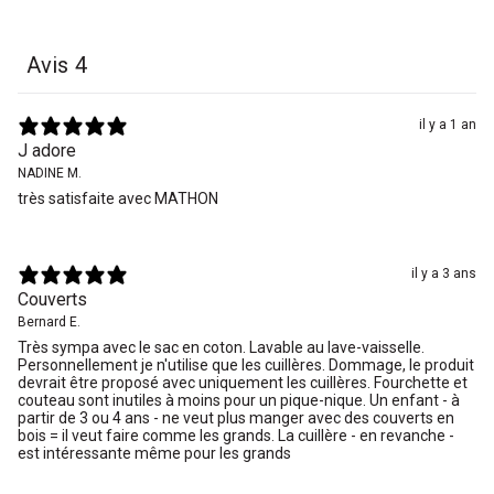
Avis
4
il y a 1 an
J adore
NADINE M.
très satisfaite avec MATHON
il y a 3 ans
Couverts
Bernard E.
Très sympa avec le sac en coton. Lavable au lave-vaisselle.
Personnellement je n'utilise que les cuillères. Dommage, le produit
devrait être proposé avec uniquement les cuillères. Fourchette et
couteau sont inutiles à moins pour un pique-nique. Un enfant - à
partir de 3 ou 4 ans - ne veut plus manger avec des couverts en
bois = il veut faire comme les grands. La cuillère - en revanche -
est intéressante même pour les grands