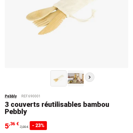
Pebbly
REF.690001
3 couverts réutilisables bambou
Pebbly
,36 €
5
- 23%
7,00 €