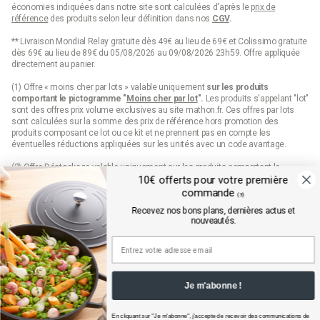
économies indiquées dans notre site sont calculées d'après le
prix de
référence
des produits selon leur définition dans nos
CGV
.
** Livraison Mondial Relay gratuite dès 49€ au lieu de 69€ et Colissimo gratuite
dès 69€ au lieu de 89€ du 05/08/2026 au 09/08/2026 23h59. Offre appliquée
directement au panier.
(1) Offre « moins cher par lots » valable uniquement
sur les produits
comportant le pictogramme "
Moins cher par lot
".
Les produits s'appelant "lot"
sont des offres prix volume exclusives au site mathon.fr. Ces offres par lots
sont calculées sur la somme des
prix de référence
hors promotion des
produits composant ce lot ou ce kit et ne prennent pas en compte les
éventuelles réductions appliquées sur les unités avec un code avantage.
(2) Offre Déstockage valable uniquement sur les produits comportant le
pictogramme "Déstockage" jusqu'à épuisement définitif de leur stock.
10€ offerts pour votre première
commande
(3)
(3) 10€ de remise sur votre première commande sur mathon.fr dès 99€
Recevez nos bons plans, dernières actus et
d’achats pour les nouveaux inscrits en saisissant le code qui est envoyé par
nouveautés.
mail. Offre valable sur les produits hors marques Seb, Moulinex et Tefal, hors
produits disposant d'un pictogramme "prix web", hors lots, hors cartes cadeaux
et dès 99€ d'achats hors frais de port.
Conditions détaillées disponibles dans l’email de confirmation d’inscription à la
newsletter.
Je m'abonne !
(4) Offre « Prix web » valable uniquement sur les produits comportant le
pictogramme "prix web". Les produits indiqués "prix web" sont des offres
exclusives au site mathon.fr. Offre non applicable en magasin ou en catalogue.
En cliquant sur "Je m'abonne", j'accepte de recevoir des communications de