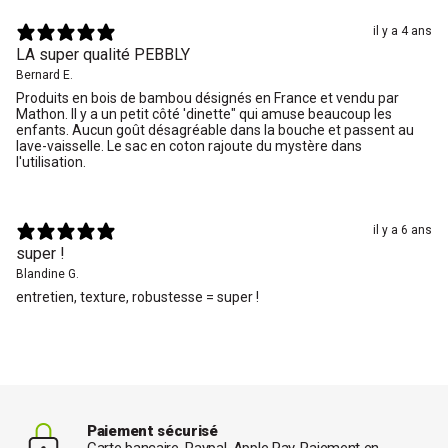
il y a 4 ans
LA super qualité PEBBLY
Bernard E.
Produits en bois de bambou désignés en France et vendu par
Mathon. Il y a un petit côté 'dinette" qui amuse beaucoup les
enfants. Aucun goût désagréable dans la bouche et passent au
lave-vaisselle. Le sac en coton rajoute du mystère dans
l'utilisation.
il y a 6 ans
super !
Blandine G.
entretien, texture, robustesse = super !
Paiement sécurisé
Carte bancaire, Paypal, Apple Pay, Paiement en