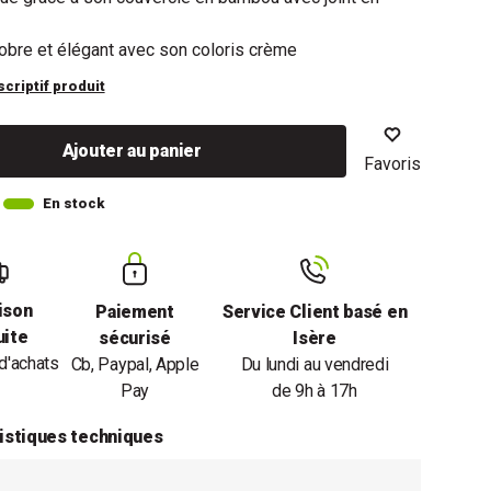
obre et élégant avec son coloris crème
scriptif produit
Ajouter au panier
Favoris
En stock
ison
Paiement
Service Client basé en
uite
sécurisé
Isère
d'achats
Cb, Paypal, Apple
Du lundi au vendredi
Pay
de 9h à 17h
istiques techniques