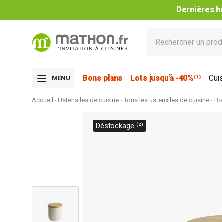
Dernières he
Bons plans
Lots jusqu'à -40%⁽¹⁾
Cui
MENU
Accueil
Ustensiles de cuisine
Tous les ustensiles de cuisine
Bo
Déstockage ⁽²⁾