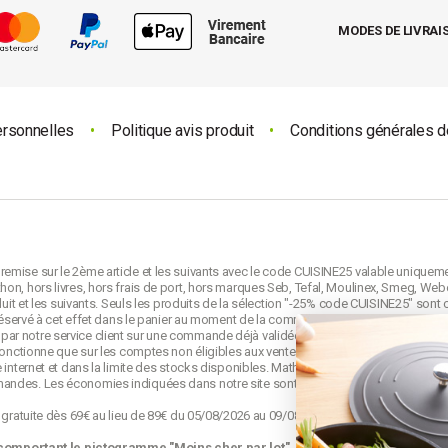
MODES DE LIVRAI
ersonnelles
•
Politique avis produit
•
Conditions générales d
emise sur le 2ème article et les suivants avec le code CUISINE25 valable uniquem
on, hors livres, hors frais de port, hors marques Seb, Tefal, Moulinex, Smeg, Webe
duit et les suivants. Seuls les produits de la sélection "-25% code CUISINE25" sont 
e réservé à cet effet dans le panier au moment de la commande et avant la validati
ar notre service client sur une commande déjà validée. Le code CUISINE25 est no
 fonctionne que sur les comptes non éligibles aux ventes privées mathon.fr.
 internet et dans la limite des stocks disponibles. Mathon se réserve le droit de mo
mandes. Les économies indiquées dans notre site sont calculées d'après le
prix d
o gratuite dès 69€ au lieu de 89€ du 05/08/2026 au 09/08/2026 23h59. Offre appliqu
 comportant le pictogramme "
Moins cher par lot
".
Les produits s'appelant "lot