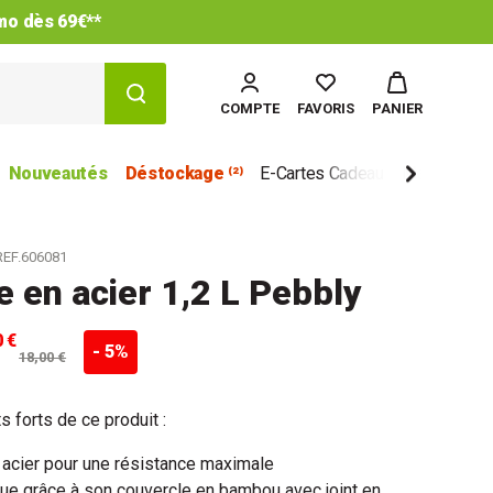
imo dès 69€**
COMPTE
FAVORIS
PANIER
Nouveautés
Déstockage ⁽²⁾
E-Cartes Cadeau
Marques
REF.606081
e en acier 1,2 L Pebbly
0 €
- 5%
18,00 €
s forts de ce produit :
 acier pour une résistance maximale
ue grâce à son couvercle en bambou avec joint en