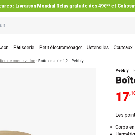
ures : Livraison Mondial Relay gratuite dès 49€** et Coliss
sson
Pâtisserie
Petit électroménager
Ustensiles
Couteaux
ites de conservation
Boîte en acier 1,2 L Pebbly
Pebbly
Boît
17
,1
Les point
Corps en
Hermétiq