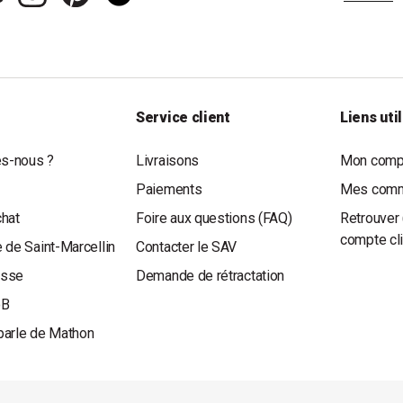
Service client
Liens uti
s-nous ?
Livraisons
Mon compt
Paiements
Mes com
chat
Foire aux questions (FAQ)
Retrouver 
compte cl
 de Saint-Marcellin
Contacter le SAV
esse
Demande de rétractation
oB
parle de Mathon