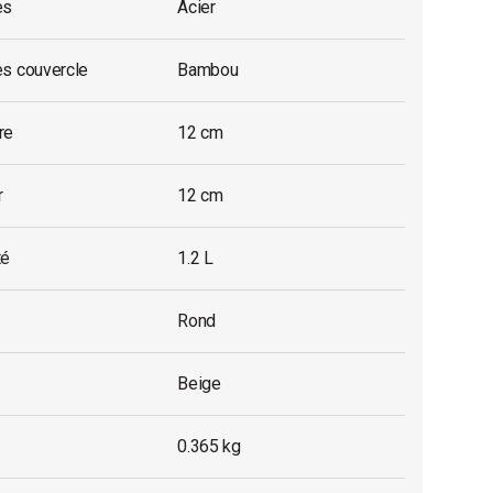
es
Acier
es couvercle
Bambou
re
12 cm
r
12 cm
té
1.2 L
Rond
Beige
0.365 kg