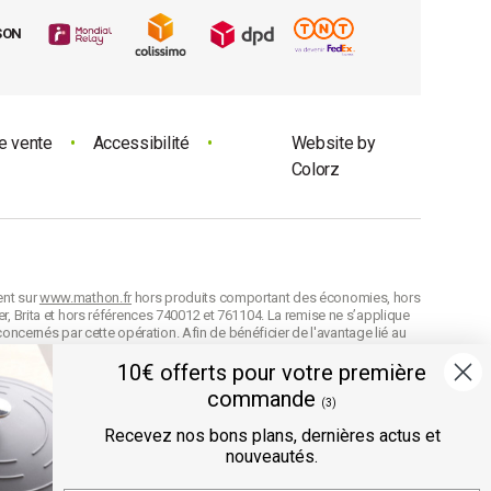
SON
e vente
•
Accessibilité
•
Website by
Colorz
ent sur
www.mathon.fr
hors produits comportant des économies, hors
r, Brita et hors références 740012 et 761104. La remise ne s’applique
concernés par cette opération. Afin de bénéficier de l'avantage lié au
on de celle-ci. Conformément à nos
CGV
, en cas d'oubli au moment de la
n cumulable avec d’autres codes avantage et la remise est arrondie
10€ offerts pour votre première
commande
difier les prix de vente à tout moment et les produits seront facturés
(3)
e référence
des produits selon leur définition dans nos
CGV
.
Recevez nos bons plans, dernières actus et
nouveautés.
ée directement au panier.
" sont des offres prix volume exclusives au site mathon.fr. Ces offres