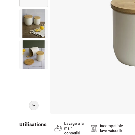
Lavage à la
Utilisations
Incompatible
main
lave-vaisselle
conseillé