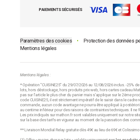
PAIEMENTS SÉCURISÉS
Paramètres des cookies
•
Protection des données p
Mentions légales
Mentions légales :
* Opération "CUISINE25" du 29/07/2026 au 12/08/2026 inclus. -25% de r
lots, hors déstockage, hors produits prix web, hors cartes cadeau Math
pas sur l’article le plus cher du panier mais s'applique sur le 2ème pro
code CUISINE25, il est strictement impératif de le saisir dans le cadr
commande, aucun code avantage ne pourra être appliqué à postériori p
au centime inférieur pour des raisons de contraintes techniques. Il ne
Les prix indiqués sur mathon.fr sont valables uniquement sur notre site
sur la base des tarifs en vigueur au moment de la passation des com
** Livraison Mondial Relay gratuite dès 49€ au lieu de 69€ et Colissim
(1) Offre « moins cher par lots » valable uniquement
sur les produits