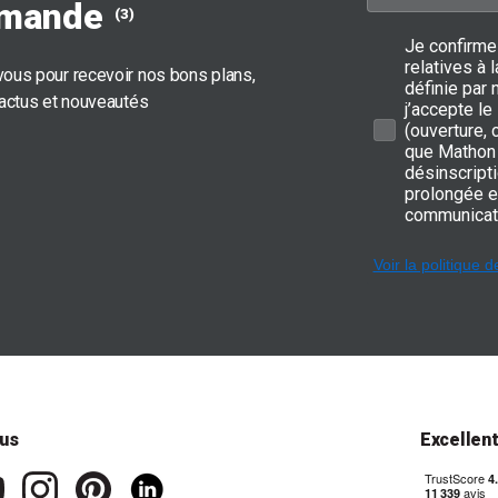
mande
(3)
Je confirme
relatives à
ous pour recevoir nos bons plans,
définie par 
 actus et nouveautés
j’accepte le
(ouverture,
que Mathon 
désinscripti
prolongée e
communicat
Voir la politique d
us
Excellen