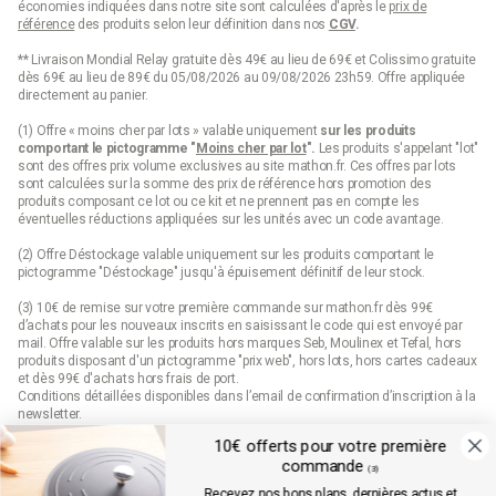
économies indiquées dans notre site sont calculées d'après le
prix de
référence
des produits selon leur définition dans nos
CGV
.
** Livraison Mondial Relay gratuite dès 49€ au lieu de 69€ et Colissimo gratuite
dès 69€ au lieu de 89€ du 05/08/2026 au 09/08/2026 23h59. Offre appliquée
directement au panier.
(1) Offre « moins cher par lots » valable uniquement
sur les produits
comportant le pictogramme "
Moins cher par lot
".
Les produits s'appelant "lot"
sont des offres prix volume exclusives au site mathon.fr. Ces offres par lots
sont calculées sur la somme des
prix de référence
hors promotion des
produits composant ce lot ou ce kit et ne prennent pas en compte les
éventuelles réductions appliquées sur les unités avec un code avantage.
(2) Offre Déstockage valable uniquement sur les produits comportant le
pictogramme "Déstockage" jusqu'à épuisement définitif de leur stock.
(3) 10€ de remise sur votre première commande sur mathon.fr dès 99€
d’achats pour les nouveaux inscrits en saisissant le code qui est envoyé par
mail. Offre valable sur les produits hors marques Seb, Moulinex et Tefal, hors
produits disposant d'un pictogramme "prix web", hors lots, hors cartes cadeaux
et dès 99€ d'achats hors frais de port.
Conditions détaillées disponibles dans l’email de confirmation d’inscription à la
newsletter.
10€ offerts pour votre première
(4) Offre « Prix web » valable uniquement sur les produits comportant le
commande
pictogramme "prix web". Les produits indiqués "prix web" sont des offres
(3)
exclusives au site mathon.fr. Offre non applicable en magasin ou en catalogue.
Recevez nos bons plans, dernières actus et