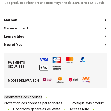
Les produits obtiennent une note moyenne de 4.5/5 dans 112130 avis
Mathon
Qui sommes-nous ?
Service client
Catalogue
Livraisons
Liens utiles
Guides d'achat
Paiements
Mon compte client
Nos offres
La boutique de Saint-Marcellin
Foire aux questions (FAQ)
Mes commandes
Cuisson tout inox
Espace presse
Contacter le SAV
Retrouver (ou activer) mon compte client
Nos best-sellers pâtisserie
Mathon BtoB
Demande de rétractation
PAIEMENTS
Moins cher par lot
La presse parle de Mathon
SÉCURISÉS
Tous nos bons plans
E-cartes cadeau Mathon
MODES DE LIVRAISON
Code promo Mathon
•
Paramètres des cookies
•
Protection des données personnelles
Politique avis produit
•
•
•
Conditions générales de vente
Accessibilité