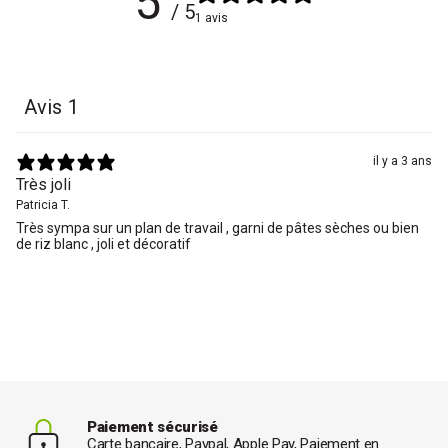
5
/ 5
1 avis
Avis
1
il y a 3 ans
Très joli
Patricia T.
Très sympa sur un plan de travail , garni de pâtes sèches ou bien
de riz blanc , joli et décoratif
Paiement sécurisé
Carte bancaire, Paypal, Apple Pay, Paiement en