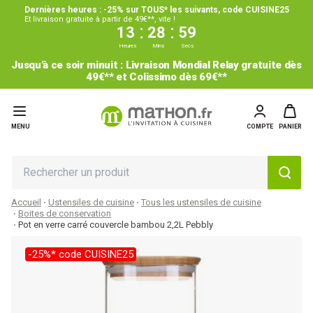
Dernières heures : -25% sur TOUS* les suivants, code CUISINE25
Et livraison gratuite à partir de 49€**, vite !
:
:
13
28
59
Heures
Mins
Secs
Jusqu'à ce soir minuit : Livraison Mondial Relay gratuite dès
49€** et Colissimo dès 69€**
MENU
COMPTE
PANIER
Accueil
Ustensiles de cuisine
Tous les ustensiles de cuisine
Boites de conservation
Pot en verre carré couvercle bambou 2,2L Pebbly
-25%* code CUISINE25