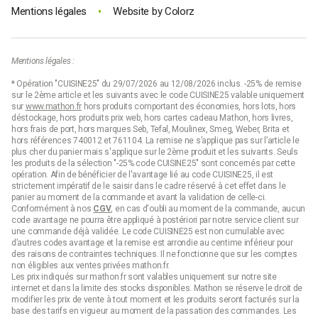
•
Mentions légales
Website by
Colorz
Mentions légales :
* Opération "CUISINE25" du 29/07/2026 au 12/08/2026 inclus. -25% de remise
sur le 2ème article et les suivants avec le code CUISINE25 valable uniquement
sur
www.mathon.fr
hors produits comportant des économies, hors lots, hors
déstockage, hors produits prix web, hors cartes cadeau Mathon, hors livres,
hors frais de port, hors marques Seb, Tefal, Moulinex, Smeg, Weber, Brita et
hors références 740012 et 761104. La remise ne s’applique pas sur l’article le
plus cher du panier mais s'applique sur le 2ème produit et les suivants. Seuls
les produits de la sélection "-25% code CUISINE25" sont concernés par cette
opération. Afin de bénéficier de l'avantage lié au code CUISINE25, il est
strictement impératif de le saisir dans le cadre réservé à cet effet dans le
panier au moment de la commande et avant la validation de celle-ci.
Conformément à nos
CGV
, en cas d'oubli au moment de la commande, aucun
code avantage ne pourra être appliqué à postériori par notre service client sur
une commande déjà validée. Le code CUISINE25 est non cumulable avec
d’autres codes avantage et la remise est arrondie au centime inférieur pour
des raisons de contraintes techniques. Il ne fonctionne que sur les comptes
non éligibles aux ventes privées mathon.fr.
Les prix indiqués sur mathon.fr sont valables uniquement sur notre site
internet et dans la limite des stocks disponibles. Mathon se réserve le droit de
modifier les prix de vente à tout moment et les produits seront facturés sur la
base des tarifs en vigueur au moment de la passation des commandes. Les