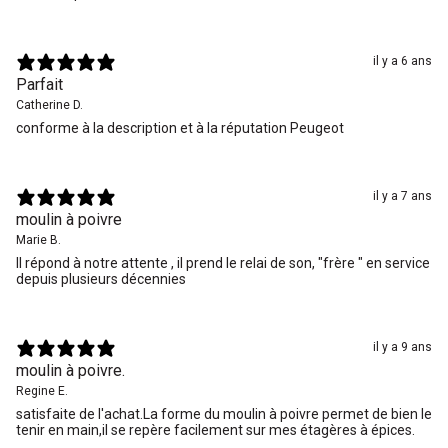
il y a 6 ans
Parfait
Catherine D.
conforme à la description et à la réputation Peugeot
il y a 7 ans
moulin à poivre
Marie B.
Il répond à notre attente , il prend le relai de son, "frère " en service
depuis plusieurs décennies
il y a 9 ans
moulin à poivre.
Regine E.
satisfaite de l'achat.La forme du moulin à poivre permet de bien le
tenir en main,il se repère facilement sur mes étagères à épices.