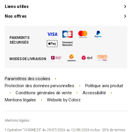
Catalogue
Livraisons
Liens utiles
Guides d'achat
Paiements
Mon compte client
Nos offres
La boutique de Saint-Marcellin
Foire aux questions (FAQ)
Mes commandes
Cuisson tout inox
Espace presse
Contacter le SAV
Retrouver (ou activer) mon compte client
Nos best-sellers pâtisserie
Mathon BtoB
Demande de rétractation
PAIEMENTS
Moins cher par lot
La presse parle de Mathon
SÉCURISÉS
Tous nos bons plans
E-cartes cadeau Mathon
MODES DE LIVRAISON
Code promo Mathon
•
Paramètres des cookies
•
Protection des données personnelles
Politique avis produit
•
•
•
Conditions générales de vente
Accessibilité
•
Mentions légales
Website by
Colorz
Mentions légales :
* Opération "CUISINE25" du 29/07/2026 au 12/08/2026 inclus. -25% de remise