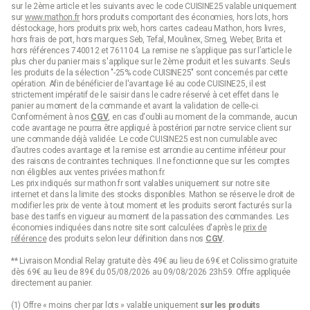
sur le 2ème article et les suivants avec le code CUISINE25 valable uniquement
sur
www.mathon.fr
hors produits comportant des économies, hors lots, hors
déstockage, hors produits prix web, hors cartes cadeau Mathon, hors livres,
hors frais de port, hors marques Seb, Tefal, Moulinex, Smeg, Weber, Brita et
hors références 740012 et 761104. La remise ne s’applique pas sur l’article le
plus cher du panier mais s'applique sur le 2ème produit et les suivants. Seuls
les produits de la sélection "-25% code CUISINE25" sont concernés par cette
opération. Afin de bénéficier de l'avantage lié au code CUISINE25, il est
strictement impératif de le saisir dans le cadre réservé à cet effet dans le
panier au moment de la commande et avant la validation de celle-ci.
Conformément à nos
CGV
, en cas d'oubli au moment de la commande, aucun
code avantage ne pourra être appliqué à postériori par notre service client sur
une commande déjà validée. Le code CUISINE25 est non cumulable avec
d’autres codes avantage et la remise est arrondie au centime inférieur pour
des raisons de contraintes techniques. Il ne fonctionne que sur les comptes
non éligibles aux ventes privées mathon.fr.
Les prix indiqués sur mathon.fr sont valables uniquement sur notre site
internet et dans la limite des stocks disponibles. Mathon se réserve le droit de
modifier les prix de vente à tout moment et les produits seront facturés sur la
base des tarifs en vigueur au moment de la passation des commandes. Les
économies indiquées dans notre site sont calculées d'après le
prix de
référence
des produits selon leur définition dans nos
CGV
.
** Livraison Mondial Relay gratuite dès 49€ au lieu de 69€ et Colissimo gratuite
dès 69€ au lieu de 89€ du 05/08/2026 au 09/08/2026 23h59. Offre appliquée
directement au panier.
(1) Offre « moins cher par lots » valable uniquement
sur les produits