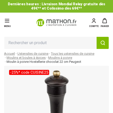
Dernières heures : Livraison Mondial Relay gratuite dès
49€** et Colissimo dès 69€**
MENU
COMPTE
PANIER
Accueil
Ustensiles de cuisine
Tous les ustensiles de cuisine
Moulins et boules à épices
Moulins à poivre
Moulin à poivre Hostellerie chocolat 22 cm Peugeot
-25%* code CUISINE25