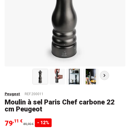
Peugeot
REF.200011
Moulin à sel Paris Chef carbone 22
cm Peugeot
,11 €
79
- 12%
89,90 €