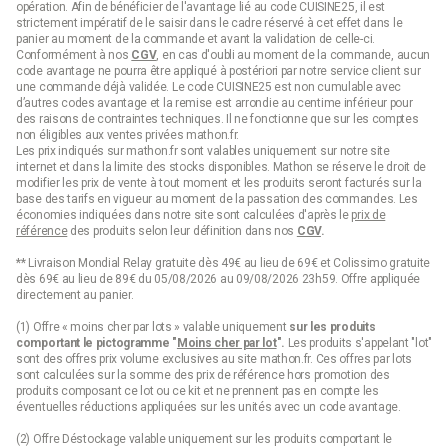
opération. Afin de bénéficier de l'avantage lié au code CUISINE25, il est
strictement impératif de le saisir dans le cadre réservé à cet effet dans le
panier au moment de la commande et avant la validation de celle-ci.
Conformément à nos
CGV
, en cas d'oubli au moment de la commande, aucun
code avantage ne pourra être appliqué à postériori par notre service client sur
une commande déjà validée. Le code CUISINE25 est non cumulable avec
d’autres codes avantage et la remise est arrondie au centime inférieur pour
des raisons de contraintes techniques. Il ne fonctionne que sur les comptes
non éligibles aux ventes privées mathon.fr.
Les prix indiqués sur mathon.fr sont valables uniquement sur notre site
internet et dans la limite des stocks disponibles. Mathon se réserve le droit de
modifier les prix de vente à tout moment et les produits seront facturés sur la
base des tarifs en vigueur au moment de la passation des commandes. Les
économies indiquées dans notre site sont calculées d'après le
prix de
référence
des produits selon leur définition dans nos
CGV
.
** Livraison Mondial Relay gratuite dès 49€ au lieu de 69€ et Colissimo gratuite
dès 69€ au lieu de 89€ du 05/08/2026 au 09/08/2026 23h59. Offre appliquée
directement au panier.
(1) Offre « moins cher par lots » valable uniquement
sur les produits
comportant le pictogramme "
Moins cher par lot
".
Les produits s'appelant "lot"
sont des offres prix volume exclusives au site mathon.fr. Ces offres par lots
sont calculées sur la somme des
prix de référence
hors promotion des
produits composant ce lot ou ce kit et ne prennent pas en compte les
éventuelles réductions appliquées sur les unités avec un code avantage.
(2) Offre Déstockage valable uniquement sur les produits comportant le