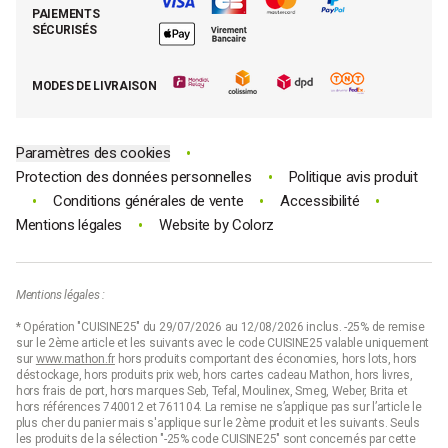
Demande de rétractation
PAIEMENTS
Moins cher par lot
La presse parle de Mathon
SÉCURISÉS
Tous nos bons plans
E-cartes cadeau Mathon
MODES DE LIVRAISON
Code promo Mathon
•
Paramètres des cookies
•
Protection des données personnelles
Politique avis produit
•
•
•
Conditions générales de vente
Accessibilité
•
Mentions légales
Website by
Colorz
Mentions légales :
* Opération "CUISINE25" du 29/07/2026 au 12/08/2026 inclus. -25% de remise
sur le 2ème article et les suivants avec le code CUISINE25 valable uniquement
sur
www.mathon.fr
hors produits comportant des économies, hors lots, hors
déstockage, hors produits prix web, hors cartes cadeau Mathon, hors livres,
hors frais de port, hors marques Seb, Tefal, Moulinex, Smeg, Weber, Brita et
hors références 740012 et 761104. La remise ne s’applique pas sur l’article le
plus cher du panier mais s'applique sur le 2ème produit et les suivants. Seuls
les produits de la sélection "-25% code CUISINE25" sont concernés par cette