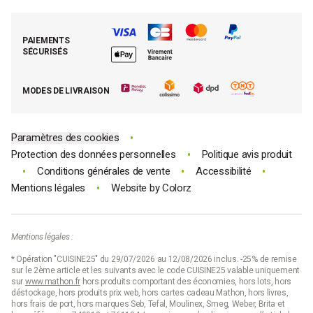
Foire aux questions (FAQ)
Mes commandes
Cuisson tout inox
Espace presse
Contacter le SAV
Retrouver (ou activer) mon compte client
Nos best-sellers pâtisserie
Mathon BtoB
Demande de rétractation
PAIEMENTS
Moins cher par lot
La presse parle de Mathon
SÉCURISÉS
Tous nos bons plans
E-cartes cadeau Mathon
MODES DE LIVRAISON
Code promo Mathon
•
Paramètres des cookies
•
Protection des données personnelles
Politique avis produit
•
•
•
Conditions générales de vente
Accessibilité
•
Mentions légales
Website by
Colorz
Mentions légales :
* Opération "CUISINE25" du 29/07/2026 au 12/08/2026 inclus. -25% de remise
sur le 2ème article et les suivants avec le code CUISINE25 valable uniquement
sur
www.mathon.fr
hors produits comportant des économies, hors lots, hors
déstockage, hors produits prix web, hors cartes cadeau Mathon, hors livres,
hors frais de port, hors marques Seb, Tefal, Moulinex, Smeg, Weber, Brita et