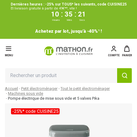
Dernières heures : -25% sur TOUS* les suivants, code CUISINE25
Et livraison gratuite à partir de 49€**, vite !
:
:
10
35
20
Heures
Mins
Secs
Achetez par lot, jusqu’à -40%¹ !
MENU
COMPTE
PANIER
Accueil
Petit électroménager
Tout le petit électroménager
Machines sous vide
Pompe électrique de mise sous vide et 5 valves Pika
-25%* code CUISINE25