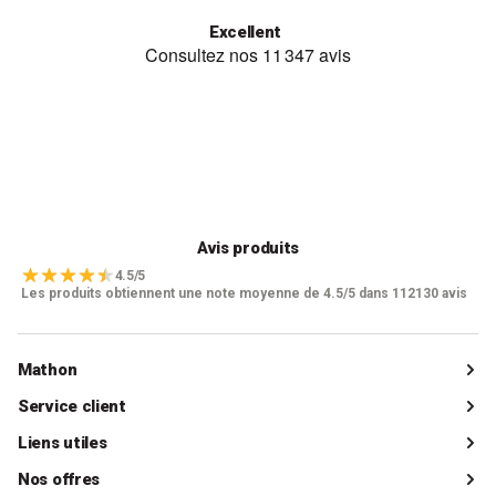
Excellent
Avis produits
4.5/5
Les produits obtiennent une note moyenne de 4.5/5 dans 112130 avis
Mathon
Qui sommes-nous ?
Service client
Catalogue
Livraisons
Liens utiles
Guides d'achat
Paiements
Mon compte client
Nos offres
La boutique de Saint-Marcellin