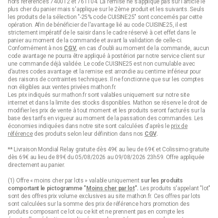
hors références 740012 et 761104. La remise ne s’applique pas sur l’article le
plus cher du panier mais s'applique sur le 2ème produit et les suivants. Seuls
les produits de la sélection "-25% code CUISINE25" sont concernés par cette
opération. Afin de bénéficier de l'avantage lié au code CUISINE25, il est
strictement impératif de le saisir dans le cadre réservé à cet effet dans le
panier au moment de la commande et avant la validation de celle-ci.
Conformément à nos
CGV
, en cas d'oubli au moment de la commande, aucun
code avantage ne pourra être appliqué à postériori par notre service client sur
une commande déjà validée. Le code CUISINE25 est non cumulable avec
d’autres codes avantage et la remise est arrondie au centime inférieur pour
des raisons de contraintes techniques. Il ne fonctionne que sur les comptes
non éligibles aux ventes privées mathon.fr.
Les prix indiqués sur mathon.fr sont valables uniquement sur notre site
internet et dans la limite des stocks disponibles. Mathon se réserve le droit de
modifier les prix de vente à tout moment et les produits seront facturés sur la
base des tarifs en vigueur au moment de la passation des commandes. Les
économies indiquées dans notre site sont calculées d'après le
prix de
référence
des produits selon leur définition dans nos
CGV
.
** Livraison Mondial Relay gratuite dès 49€ au lieu de 69€ et Colissimo gratuite
dès 69€ au lieu de 89€ du 05/08/2026 au 09/08/2026 23h59. Offre appliquée
directement au panier.
(1) Offre « moins cher par lots » valable uniquement
sur les produits
comportant le pictogramme "
Moins cher par lot
".
Les produits s'appelant "lot"
sont des offres prix volume exclusives au site mathon.fr. Ces offres par lots
sont calculées sur la somme des
prix de référence
hors promotion des
produits composant ce lot ou ce kit et ne prennent pas en compte les