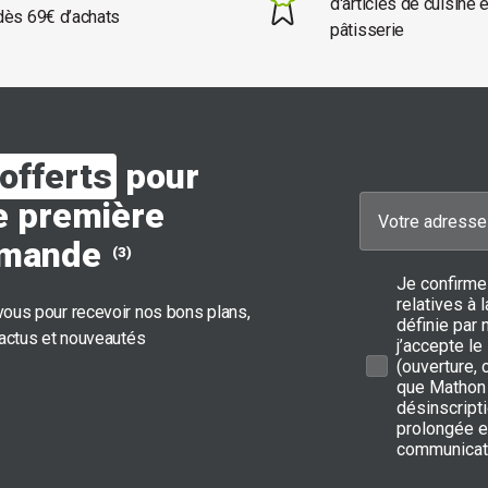
d'articles de cuisine 
dès 69€ d’achats
pâtisserie
offerts
pour
e première
mande
(3)
Je confirme
relatives à
ous pour recevoir nos bons plans,
définie par 
 actus et nouveautés
j’accepte le
(ouverture,
que Mathon 
désinscripti
prolongée e
communicat