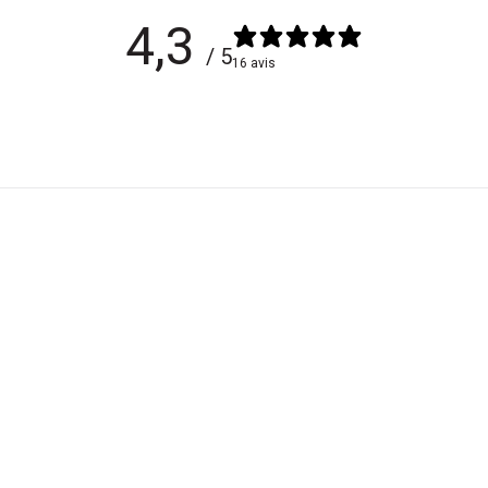
4,3
/ 5
16 avis