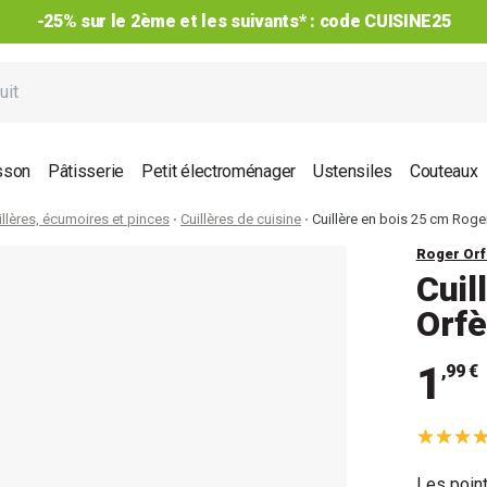
-25% sur le 2ème et les suivants* : code CUISINE25
sson
Pâtisserie
Petit électroménager
Ustensiles
Couteaux
illères, écumoires et pinces
Cuillères de cuisine
Cuillère en bois 25 cm Roge
Roger Orf
Cuil
Orfè
1
,99 €
Les point