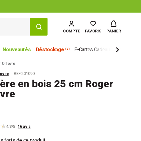
COMPTE
FAVORIS
PANIER
Nouveautés
Déstockage ⁽²⁾
E-Cartes Cadeau
Marques
r Orfèvre
èvre
REF.201090
lère en bois 25 cm Roger
vre
4.3/5
16 avis
s forts de ce produit :