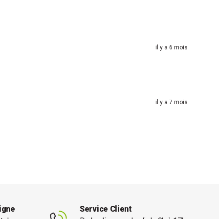
il y a 6 mois
il y a 7 mois
ligne
Service Client