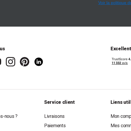
Voir la politique d
us
Excellen
Service client
Liens uti
s-nous ?
Livraisons
Mon compt
Paiements
Mes com