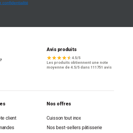
e confidentialité
t
Avis produits
4.5/5
Les produits obtiennent une note
moyenne de 4.5/5 dans 111751 avis
les
Nos offres
e client
Cuisson tout inox
mandes
Nos best-sellers pâtisserie