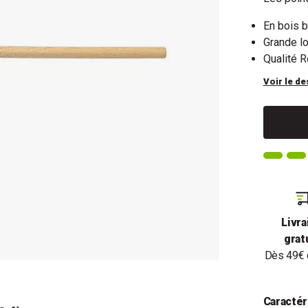
En bois b
Grande lo
Qualité R
Voir le de
Livra
grat
Dès 49€ 
Caractér