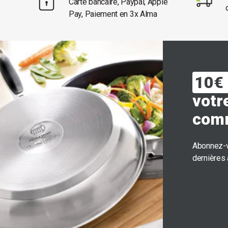
Carte bancaire, Paypal, Apple
Pay, Paiement en 3x Alma
10€ 
votr
com
Abonnez-v
dernières