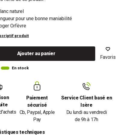
lanc naturel
ngueur pour une bonne maniabilité
oger Orfèvre
scriptif produit
Ajouter au panier
Favoris
En stock
ison
Paiement
Service Client basé en
uite
sécurisé
Isère
d'achats
Cb, Paypal, Apple
Du lundi au vendredi
Pay
de 9h à 17h
istiques techniques