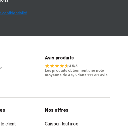
ions.
e confidentialité
t
Avis produits
4.5/5
Les produits obtiennent une note
moyenne de 4.5/5 dans 111751 avis
les
Nos offres
e client
Cuisson tout inox