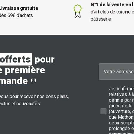
N°1 de la vente en 
Livraison gratuite
d'articles de cuisine 
dès 69€ d’achats
pâtisserie
offerts
pour
e première
mande
(3)
Je confirme
relatives à
ous pour recevoir nos bons plans,
définie par 
 actus et nouveautés
j’accepte le
(ouverture,
que Mathon 
désinscripti
prolongée e