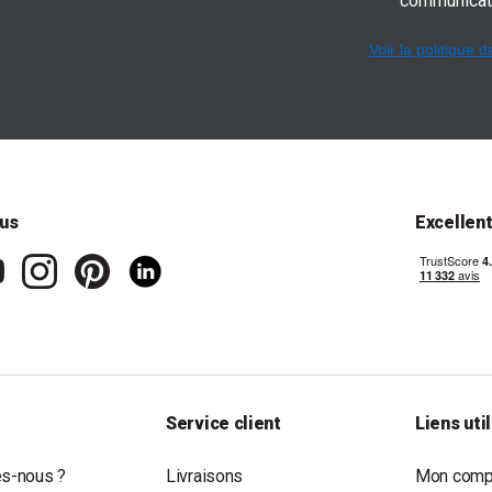
communicat
Voir la politique d
us
Excellen
Service client
Liens uti
s-nous ?
Livraisons
Mon compt