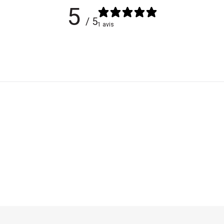
5
/ 5
1 avis