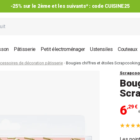
-25% sur le 2ème et les suivants* : code CUISINE25
sson
Pâtisserie
Petit électroménager
Ustensiles
Couteaux
cessoires de décoration pâtisserie
Bougies chiffres et étoiles Scrapcooking
Scrapcoo
Boug
Scr
6
,29 €
Les point