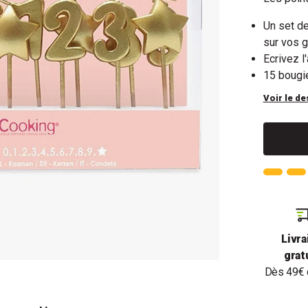
Un set d
sur vos 
Ecrivez l
15 bougie
Voir le de
Livra
grat
Dès 49€ 