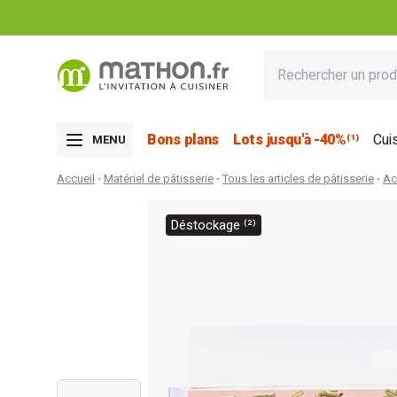
Bons plans
Lots jusqu'à -40%⁽¹⁾
Cui
MENU
Accueil
Matériel de pâtisserie
Tous les articles de pâtisserie
Ac
Déstockage ⁽²⁾