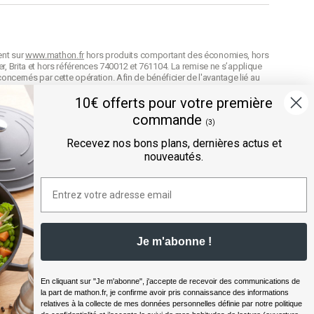
ent sur
www.mathon.fr
hors produits comportant des économies, hors
r, Brita et hors références 740012 et 761104. La remise ne s’applique
concernés par cette opération. Afin de bénéficier de l'avantage lié au
on de celle-ci. Conformément à nos
CGV
, en cas d'oubli au moment de la
n cumulable avec d’autres codes avantage et la remise est arrondie
10€ offerts pour votre première
commande
difier les prix de vente à tout moment et les produits seront facturés
(3)
e référence
des produits selon leur définition dans nos
CGV
.
Recevez nos bons plans, dernières actus et
nouveautés.
ée directement au panier.
" sont des offres prix volume exclusives au site mathon.fr. Ces offres
ntuelles réductions appliquées sur les unités avec un code avantage.
Offre valable sur les produits hors marques Seb, Moulinex et Tefal,
Je m'abonne !
sives au site mathon.fr. Offre non applicable en magasin ou en
En cliquant sur "Je m'abonne", j'accepte de recevoir des communications de
la part de
mathon.fr
, je confirme avoir pris connaissance des informations
relatives à la collecte de mes données personnelles définie par notre politique