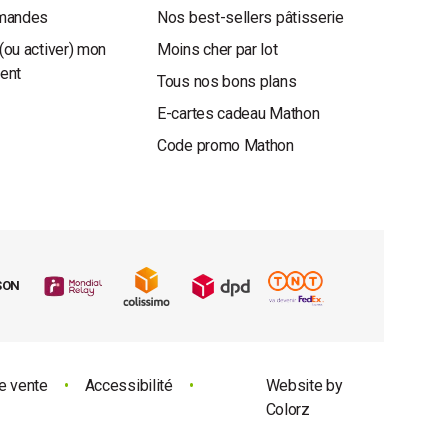
mandes
Nos best-sellers pâtisserie
(ou activer) mon
Moins cher par lot
ient
Tous nos bons plans
E-cartes cadeau Mathon
Code promo Mathon
SON
e vente
•
Accessibilité
•
Website by
Colorz