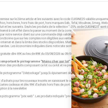
emise sur le 2ème article et les suivants avec le code CUISINE25 valable uniquem
on, hors livres, hors frais de port, hors marques Seb, Tefal, Moulinex, Smeg, Webe
duit et les suivants. Seuls les produits de la sélection "-25% code CUISINE25" sont 
e réservé à cet effet dans le panier au moment de la commande et avant la validati
ar notre service client sur une commande déjà validée. Le code CUISINE25 est no
 fonctionne que sur les comptes non éligibles aux ventes privées mathon.fr.
 internet et dans la limite des stocks disponibles. Mathon se réserve le droit de mo
mandes. Les économies indiquées dans notre site sont calculées d'après le
prix d
o gratuite dès 69€ au lieu de 89€ du 05/08/2026 au 09/08/2026 23h59. Offre appliqu
 comportant le pictogramme "
Moins cher par lot
".
Les produits s'appelant "lot
ion des produits composant ce lot ou ce kit et ne prennent pas en compte les éve
 le pictogramme "Déstockage" jusqu'à épuisement définitif de leur stock.
achats pour les nouveaux inscrits en saisissant le code qui est envoyé par mail. 
cartes cadeaux et dès 99€ d'achats hors frais de port.
ption à la newsletter.
le pictogramme "prix web". Les produits indiqués "prix web" sont des offres exclu