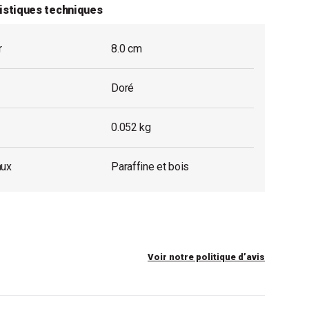
istiques techniques
r
8.0 cm
Doré
0.052 kg
aux
Paraffine et bois
Voir notre politique d’avis