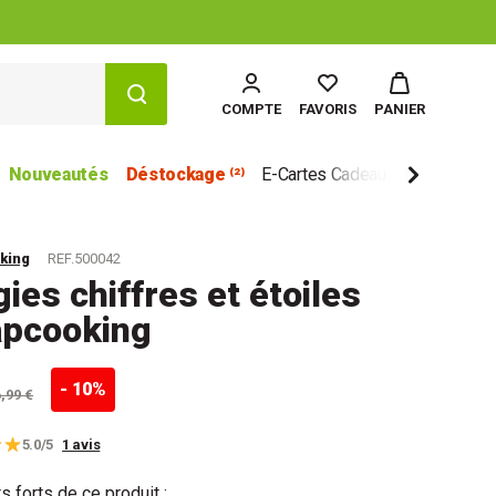
COMPTE
FAVORIS
PANIER
Nouveautés
Déstockage ⁽²⁾
E-Cartes Cadeau
Marques
king
REF.500042
ies chiffres et étoiles
apcooking
- 10%
6,99 €
5.0/5
1 avis
s forts de ce produit :