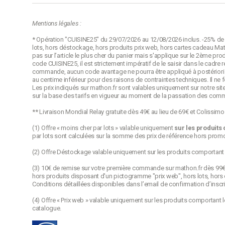
Mentions légales :
* Opération "CUISINE25" du 29/07/2026 au 12/08/2026 inclus. -25% de r
lots, hors déstockage, hors produits prix web, hors cartes cadeau Math
pas sur l’article le plus cher du panier mais s'applique sur le 2ème pro
code CUISINE25, il est strictement impératif de le saisir dans le cadr
commande, aucun code avantage ne pourra être appliqué à postériori p
au centime inférieur pour des raisons de contraintes techniques. Il ne
Les prix indiqués sur mathon.fr sont valables uniquement sur notre site
sur la base des tarifs en vigueur au moment de la passation des com
** Livraison Mondial Relay gratuite dès 49€ au lieu de 69€ et Colissim
(1) Offre « moins cher par lots » valable uniquement
sur les produits
par lots sont calculées sur la somme des
prix de référence
hors promot
(2) Offre Déstockage valable uniquement sur les produits comportant
(3) 10€ de remise sur votre première commande sur mathon.fr dès 99€ d’
hors produits disposant d'un pictogramme "prix web", hors lots, hors 
Conditions détaillées disponibles dans l’email de confirmation d’inscri
(4) Offre « Prix web » valable uniquement sur les produits comportant 
catalogue.