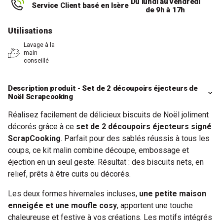
Du lundi au vendredi
Service Client basé en Isère
de 9h à 17h
Utilisations
Lavage à la
main
conseillé
Description produit - Set de 2 découpoirs éjecteurs de
Noël Scrapcooking
Réalisez facilement de délicieux biscuits de Noël joliment
décorés grâce à ce
set de 2 découpoirs éjecteurs signé
ScrapCooking
. Parfait pour des sablés réussis à tous les
coups, ce kit malin combine découpe, embossage et
éjection en un seul geste. Résultat : des biscuits nets, en
relief, prêts à être cuits ou décorés.
Les deux formes hivernales incluses,
une petite maison
enneigée et une moufle cosy
, apportent une touche
chaleureuse et festive à vos créations. Les motifs intégrés