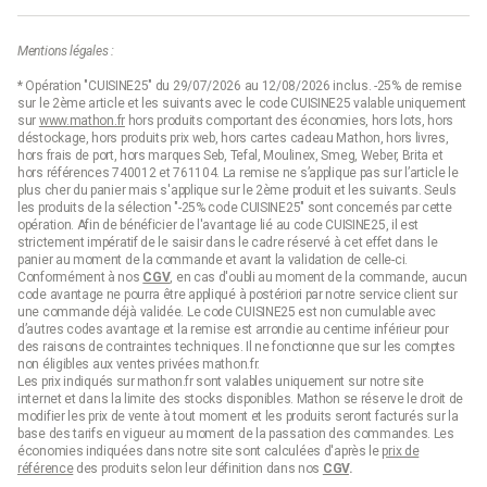
Mentions légales :
* Opération "CUISINE25" du 29/07/2026 au 12/08/2026 inclus. -25% de remise
sur le 2ème article et les suivants avec le code CUISINE25 valable uniquement
sur
www.mathon.fr
hors produits comportant des économies, hors lots, hors
déstockage, hors produits prix web, hors cartes cadeau Mathon, hors livres,
hors frais de port, hors marques Seb, Tefal, Moulinex, Smeg, Weber, Brita et
hors références 740012 et 761104. La remise ne s’applique pas sur l’article le
plus cher du panier mais s'applique sur le 2ème produit et les suivants. Seuls
les produits de la sélection "-25% code CUISINE25" sont concernés par cette
opération. Afin de bénéficier de l'avantage lié au code CUISINE25, il est
strictement impératif de le saisir dans le cadre réservé à cet effet dans le
panier au moment de la commande et avant la validation de celle-ci.
Conformément à nos
CGV
, en cas d'oubli au moment de la commande, aucun
code avantage ne pourra être appliqué à postériori par notre service client sur
une commande déjà validée. Le code CUISINE25 est non cumulable avec
d’autres codes avantage et la remise est arrondie au centime inférieur pour
des raisons de contraintes techniques. Il ne fonctionne que sur les comptes
non éligibles aux ventes privées mathon.fr.
Les prix indiqués sur mathon.fr sont valables uniquement sur notre site
internet et dans la limite des stocks disponibles. Mathon se réserve le droit de
modifier les prix de vente à tout moment et les produits seront facturés sur la
base des tarifs en vigueur au moment de la passation des commandes. Les
économies indiquées dans notre site sont calculées d'après le
prix de
référence
des produits selon leur définition dans nos
CGV
.