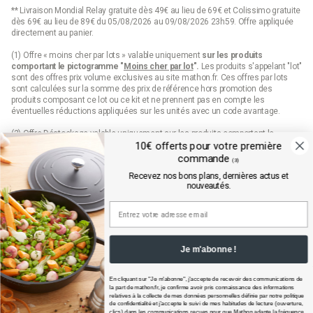
** Livraison Mondial Relay gratuite dès 49€ au lieu de 69€ et Colissimo gratuite
dès 69€ au lieu de 89€ du 05/08/2026 au 09/08/2026 23h59. Offre appliquée
directement au panier.
(1) Offre « moins cher par lots » valable uniquement
sur les produits
comportant le pictogramme "
Moins cher par lot
".
Les produits s'appelant "lot"
sont des offres prix volume exclusives au site mathon.fr. Ces offres par lots
sont calculées sur la somme des
prix de référence
hors promotion des
produits composant ce lot ou ce kit et ne prennent pas en compte les
éventuelles réductions appliquées sur les unités avec un code avantage.
(2) Offre Déstockage valable uniquement sur les produits comportant le
pictogramme "Déstockage" jusqu'à épuisement définitif de leur stock.
10€ offerts pour votre première
commande
(3)
(3) 10€ de remise sur votre première commande sur mathon.fr dès 99€
Recevez nos bons plans, dernières actus et
d’achats pour les nouveaux inscrits en saisissant le code qui est envoyé par
nouveautés.
mail. Offre valable sur les produits hors marques Seb, Moulinex et Tefal, hors
produits disposant d'un pictogramme "prix web", hors lots, hors cartes cadeaux
et dès 99€ d'achats hors frais de port.
Conditions détaillées disponibles dans l’email de confirmation d’inscription à la
newsletter.
Je m'abonne !
(4) Offre « Prix web » valable uniquement sur les produits comportant le
pictogramme "prix web". Les produits indiqués "prix web" sont des offres
exclusives au site mathon.fr. Offre non applicable en magasin ou en catalogue.
En cliquant sur "Je m'abonne", j'accepte de recevoir des communications de
Set de 2 découpoirs éjecteurs de Noël Scrapcooking
la part de
mathon.fr
, je confirme avoir pris connaissance des informations
relatives à la collecte de mes données personnelles définie par notre politique
,10 €
de confidentialité et j’accepte le suivi de mes habitudes de lecture (ouverture,
5
Me prévenir dès qu'il sera disponible
clics) dans les communications reçues pour que Mathon adapte la fréquence