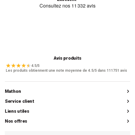
Avis produits
4.5/5
Les produits obtiennent une note moyenne de 4.5/5 dans 111751 avis
Mathon
Qui sommes-nous ?
Service client
Catalogue
Livraisons
Liens utiles
Guides d'achat
Paiements
Mon compte client
Nos offres
La boutique de Saint-Marcellin
Foire aux questions (FAQ)
Mes commandes
Cuisson tout inox
Espace presse
Contacter le SAV