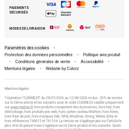
Retrouver (ou activer) mon compte client
Nos best-sellers pâtisserie
Mathon BtoB
Demande de rétractation
PAIEMENTS
Moins cher par lot
La presse parle de Mathon
SÉCURISÉS
Tous nos bons plans
E-cartes cadeau Mathon
MODES DE LIVRAISON
Code promo Mathon
•
Paramètres des cookies
•
Protection des données personnelles
Politique avis produit
•
•
•
Conditions générales de vente
Accessibilité
•
Mentions légales
Website by
Colorz
Mentions légales :
* Opération "CUISINE25" du 29/07/2026 au 12/08/2026 inclus. -25% de remise
sur le 2ème article et les suivants avec le code CUISINE25 valable uniquement
sur
www.mathon.fr
hors produits comportant des économies, hors lots, hors
déstockage, hors produits prix web, hors cartes cadeau Mathon, hors livres,
hors frais de port, hors marques Seb, Tefal, Moulinex, Smeg, Weber, Brita et
hors références 740012 et 761104. La remise ne s’applique pas sur l’article le
plus cher du panier mais s'applique sur le 2ème produit et les suivants. Seuls