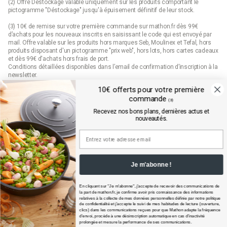
(2) Offre Déstockage valable uniquement sur les produits comportant le
pictogramme "Déstockage" jusqu'à épuisement définitif de leur stock.
(3) 10€ de remise sur votre première commande sur mathon.fr dès 99€
d’achats pour les nouveaux inscrits en saisissant le code qui est envoyé par
mail. Offre valable sur les produits hors marques Seb, Moulinex et Tefal, hors
produits disposant d'un pictogramme "prix web", hors lots, hors cartes cadeaux
et dès 99€ d'achats hors frais de port.
Conditions détaillées disponibles dans l’email de confirmation d’inscription à la
newsletter.
10€ offerts pour votre première
(4) Offre « Prix web » valable uniquement sur les produits comportant le
commande
pictogramme "prix web". Les produits indiqués "prix web" sont des offres
(3)
exclusives au site mathon.fr. Offre non applicable en magasin ou en catalogue.
Recevez nos bons plans, dernières actus et
nouveautés.
Mathon.fr est membre de la FEVAD (fédération du e-commerce et de la vente à
distance)
Je m'abonne !
En cliquant sur "Je m'abonne", j'accepte de recevoir des communications de
la part de
mathon.fr
, je confirme avoir pris connaissance des informations
relatives à la collecte de mes données personnelles définie par notre politique
de confidentialité et j’accepte le suivi de mes habitudes de lecture (ouverture,
clics) dans les communications reçues pour que Mathon adapte la fréquence
d'envoi, procède à une désinscription automatique en cas d'inactivité
prolongée et mesure la performance de ses communications.​