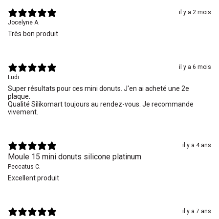
il y a 2 mois
Jocelyne A.
Très bon produit
il y a 6 mois
Ludi
Super résultats pour ces mini donuts. J'en ai acheté une 2e
plaque.
Qualité Silikomart toujours au rendez-vous. Je recommande
vivement.
il y a 4 ans
Moule 15 mini donuts silicone platinum
Peccatus C.
Excellent produit
il y a 7 ans