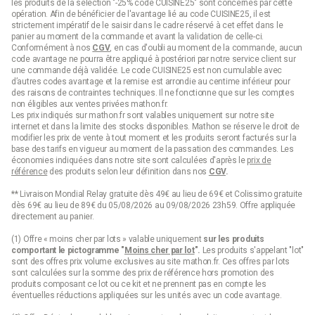
les produits de la sélection "-25% code CUISINE25" sont concernés par cette
opération. Afin de bénéficier de l'avantage lié au code CUISINE25, il est
strictement impératif de le saisir dans le cadre réservé à cet effet dans le
panier au moment de la commande et avant la validation de celle-ci.
Conformément à nos
CGV
, en cas d'oubli au moment de la commande, aucun
code avantage ne pourra être appliqué à postériori par notre service client sur
une commande déjà validée. Le code CUISINE25 est non cumulable avec
d’autres codes avantage et la remise est arrondie au centime inférieur pour
des raisons de contraintes techniques. Il ne fonctionne que sur les comptes
non éligibles aux ventes privées mathon.fr.
Les prix indiqués sur mathon.fr sont valables uniquement sur notre site
internet et dans la limite des stocks disponibles. Mathon se réserve le droit de
modifier les prix de vente à tout moment et les produits seront facturés sur la
base des tarifs en vigueur au moment de la passation des commandes. Les
économies indiquées dans notre site sont calculées d'après le
prix de
référence
des produits selon leur définition dans nos
CGV
.
** Livraison Mondial Relay gratuite dès 49€ au lieu de 69€ et Colissimo gratuite
dès 69€ au lieu de 89€ du 05/08/2026 au 09/08/2026 23h59. Offre appliquée
directement au panier.
(1) Offre « moins cher par lots » valable uniquement
sur les produits
comportant le pictogramme "
Moins cher par lot
".
Les produits s'appelant "lot"
sont des offres prix volume exclusives au site mathon.fr. Ces offres par lots
sont calculées sur la somme des
prix de référence
hors promotion des
produits composant ce lot ou ce kit et ne prennent pas en compte les
éventuelles réductions appliquées sur les unités avec un code avantage.