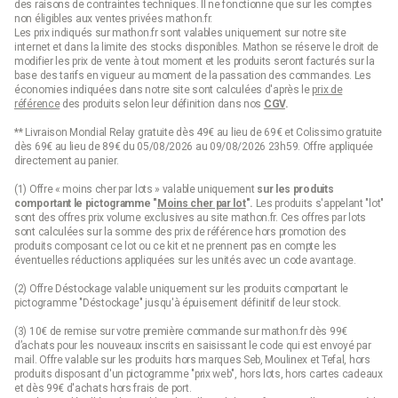
des raisons de contraintes techniques. Il ne fonctionne que sur les comptes
non éligibles aux ventes privées mathon.fr.
Les prix indiqués sur mathon.fr sont valables uniquement sur notre site
internet et dans la limite des stocks disponibles. Mathon se réserve le droit de
modifier les prix de vente à tout moment et les produits seront facturés sur la
base des tarifs en vigueur au moment de la passation des commandes. Les
économies indiquées dans notre site sont calculées d'après le
prix de
référence
des produits selon leur définition dans nos
CGV
.
** Livraison Mondial Relay gratuite dès 49€ au lieu de 69€ et Colissimo gratuite
dès 69€ au lieu de 89€ du 05/08/2026 au 09/08/2026 23h59. Offre appliquée
directement au panier.
(1) Offre « moins cher par lots » valable uniquement
sur les produits
comportant le pictogramme "
Moins cher par lot
".
Les produits s'appelant "lot"
sont des offres prix volume exclusives au site mathon.fr. Ces offres par lots
sont calculées sur la somme des
prix de référence
hors promotion des
produits composant ce lot ou ce kit et ne prennent pas en compte les
éventuelles réductions appliquées sur les unités avec un code avantage.
(2) Offre Déstockage valable uniquement sur les produits comportant le
pictogramme "Déstockage" jusqu'à épuisement définitif de leur stock.
(3) 10€ de remise sur votre première commande sur mathon.fr dès 99€
d’achats pour les nouveaux inscrits en saisissant le code qui est envoyé par
mail. Offre valable sur les produits hors marques Seb, Moulinex et Tefal, hors
produits disposant d'un pictogramme "prix web", hors lots, hors cartes cadeaux
et dès 99€ d'achats hors frais de port.