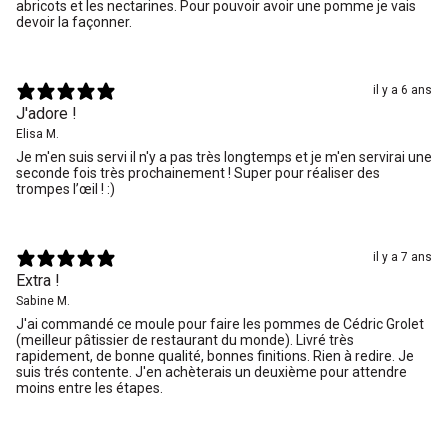
abricots et les nectarines. Pour pouvoir avoir une pomme je vais
devoir la façonner.
il y a 6 ans
J'adore !
Elisa M.
Je m'en suis servi il n'y a pas très longtemps et je m'en servirai une
seconde fois très prochainement ! Super pour réaliser des
trompes l’œil ! :)
il y a 7 ans
Extra !
Sabine M.
J'ai commandé ce moule pour faire les pommes de Cédric Grolet
(meilleur pâtissier de restaurant du monde). Livré très
rapidement, de bonne qualité, bonnes finitions. Rien à redire. Je
suis trés contente. J'en achèterais un deuxième pour attendre
moins entre les étapes.