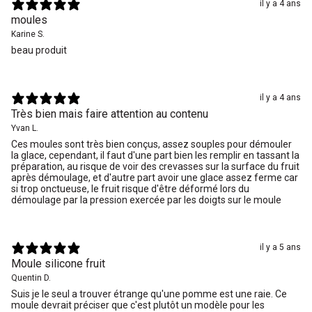
il y a 4 ans
moules
Karine S.
beau produit
il y a 4 ans
Très bien mais faire attention au contenu
Yvan L.
Ces moules sont très bien conçus, assez souples pour démouler
la glace, cependant, il faut d'une part bien les remplir en tassant la
préparation, au risque de voir des crevasses sur la surface du fruit
après démoulage, et d'autre part avoir une glace assez ferme car
si trop onctueuse, le fruit risque d'être déformé lors du
démoulage par la pression exercée par les doigts sur le moule
il y a 5 ans
Moule silicone fruit
Quentin D.
Suis je le seul a trouver étrange qu'une pomme est une raie. Ce
moule devrait préciser que c'est plutôt un modèle pour les