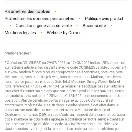
•
Paramètres des cookies
•
Protection des données personnelles
Politique avis produit
•
•
•
Conditions générales de vente
Accessibilité
•
Mentions légales
Website by
Colorz
Mentions légales :
* Opération "CUISINE25" du 29/07/2026 au 12/08/2026 inclus. -25% de remise
sur le 2ème article et les suivants avec le code CUISINE25 valable uniquement
sur
www.mathon.fr
hors produits comportant des économies, hors lots, hors
déstockage, hors produits prix web, hors cartes cadeau Mathon, hors livres,
hors frais de port, hors marques Seb, Tefal, Moulinex, Smeg, Weber, Brita et
hors références 740012 et 761104. La remise ne s’applique pas sur l’article le
plus cher du panier mais s'applique sur le 2ème produit et les suivants. Seuls
les produits de la sélection "-25% code CUISINE25" sont concernés par cette
opération. Afin de bénéficier de l'avantage lié au code CUISINE25, il est
strictement impératif de le saisir dans le cadre réservé à cet effet dans le
panier au moment de la commande et avant la validation de celle-ci.
Conformément à nos
CGV
, en cas d'oubli au moment de la commande, aucun
code avantage ne pourra être appliqué à postériori par notre service client sur
une commande déjà validée. Le code CUISINE25 est non cumulable avec
d’autres codes avantage et la remise est arrondie au centime inférieur pour