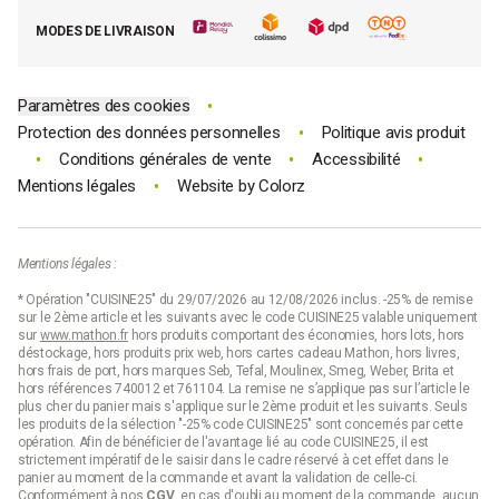
E-cartes cadeau Mathon
MODES DE LIVRAISON
Code promo Mathon
•
Paramètres des cookies
•
Protection des données personnelles
Politique avis produit
•
•
•
Conditions générales de vente
Accessibilité
•
Mentions légales
Website by
Colorz
Mentions légales :
* Opération "CUISINE25" du 29/07/2026 au 12/08/2026 inclus. -25% de remise
sur le 2ème article et les suivants avec le code CUISINE25 valable uniquement
sur
www.mathon.fr
hors produits comportant des économies, hors lots, hors
déstockage, hors produits prix web, hors cartes cadeau Mathon, hors livres,
hors frais de port, hors marques Seb, Tefal, Moulinex, Smeg, Weber, Brita et
hors références 740012 et 761104. La remise ne s’applique pas sur l’article le
plus cher du panier mais s'applique sur le 2ème produit et les suivants. Seuls
les produits de la sélection "-25% code CUISINE25" sont concernés par cette
opération. Afin de bénéficier de l'avantage lié au code CUISINE25, il est
strictement impératif de le saisir dans le cadre réservé à cet effet dans le
panier au moment de la commande et avant la validation de celle-ci.
Conformément à nos
CGV
, en cas d'oubli au moment de la commande, aucun