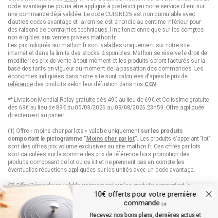
code avantage ne pourra être appliqué à postériori par notre service client sur
une commande déjà validée. Le code CUISINE25 est non cumulable avec
d’autres codes avantage et la remise est arrondie au centime inférieur pour
des raisons de contraintes techniques. Il ne fonctionne que sur les comptes
non éligibles aux ventes privées mathon.fr.
Les prix indiqués sur mathon.fr sont valables uniquement sur notre site
internet et dans la limite des stocks disponibles. Mathon se réserve le droit de
modifier les prix de vente à tout moment et les produits seront facturés sur la
base des tarifs en vigueur au moment de la passation des commandes. Les
économies indiquées dans notre site sont calculées d'après le
prix de
référence
des produits selon leur définition dans nos
CGV
.
** Livraison Mondial Relay gratuite dès 49€ au lieu de 69€ et Colissimo gratuite
dès 69€ au lieu de 89€ du 05/08/2026 au 09/08/2026 23h59. Offre appliquée
directement au panier.
(1) Offre « moins cher par lots » valable uniquement
sur les produits
comportant le pictogramme "
Moins cher par lot
".
Les produits s'appelant "lot"
sont des offres prix volume exclusives au site mathon.fr. Ces offres par lots
sont calculées sur la somme des
prix de référence
hors promotion des
produits composant ce lot ou ce kit et ne prennent pas en compte les
éventuelles réductions appliquées sur les unités avec un code avantage.
(2) Offre Déstockage valable uniquement sur les produits comportant le
pictogramme "Déstockage" jusqu'à épuisement définitif de leur stock.
10€ offerts pour votre première
commande
(3)
(3) 10€ de remise sur votre première commande sur mathon.fr dès 99€
Recevez nos bons plans, dernières actus et
d’achats pour les nouveaux inscrits en saisissant le code qui est envoyé par