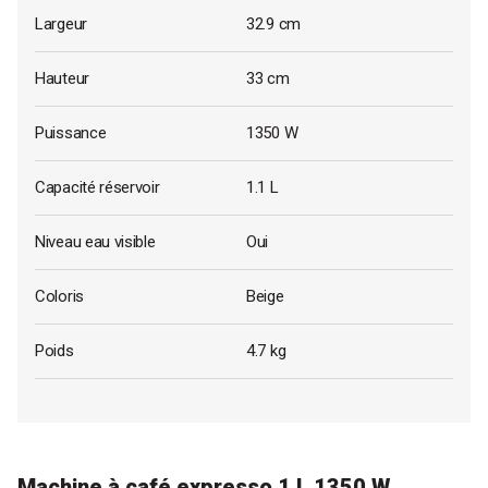
Largeur
32.9 cm
Hauteur
33 cm
Puissance
1350 W
Capacité réservoir
1.1 L
Niveau eau visible
Oui
Coloris
Beige
Poids
4.7 kg
Machine à café expresso 1 L 1350 W