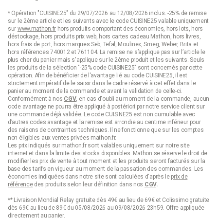
* Opération "CUISINE25" du 29/07/2026 au 12/08/2026 inclus. -25% de remise
sur le 2ème article et les suivants avec le code CUISINE25 valable uniquement
sur
www.mathon.fr
hors produits comportant des économies, hors lots, hors
déstockage, hors produits prix web, hors cartes cadeau Mathon, hors livres,
hors frais de port, hors marques Seb, Tefal, Moulinex, Smeg, Weber, Brita et
hors références 740012 et 761104. La remise ne s’applique pas sur l’article le
plus cher du panier mais s'applique sur le 2ème produit et les suivants. Seuls
les produits de la sélection "-25% code CUISINE25" sont concernés par cette
opération. Afin de bénéficier de l'avantage lié au code CUISINE25, il est
strictement impératif de le saisir dans le cadre réservé à cet effet dans le
panier au moment de la commande et avant la validation de celle-ci.
Conformément à nos
CGV
, en cas d'oubli au moment de la commande, aucun
code avantage ne pourra être appliqué à postériori par notre service client sur
une commande déjà validée. Le code CUISINE25 est non cumulable avec
d’autres codes avantage et la remise est arrondie au centime inférieur pour
des raisons de contraintes techniques. Il ne fonctionne que sur les comptes
non éligibles aux ventes privées mathon.fr.
Les prix indiqués sur mathon.fr sont valables uniquement sur notre site
internet et dans la limite des stocks disponibles. Mathon se réserve le droit de
modifier les prix de vente à tout moment et les produits seront facturés sur la
base des tarifs en vigueur au moment de la passation des commandes. Les
économies indiquées dans notre site sont calculées d'après le
prix de
référence
des produits selon leur définition dans nos
CGV
.
** Livraison Mondial Relay gratuite dès 49€ au lieu de 69€ et Colissimo gratuite
dès 69€ au lieu de 89€ du 05/08/2026 au 09/08/2026 23h59. Offre appliquée
directement au panier.