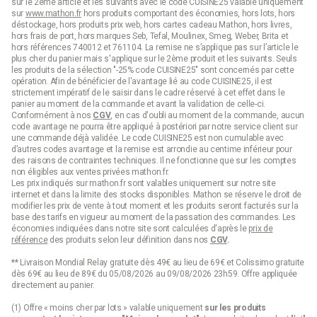
sur le 2ème article et les suivants avec le code CUISINE25 valable uniquement
sur
www.mathon.fr
hors produits comportant des économies, hors lots, hors
déstockage, hors produits prix web, hors cartes cadeau Mathon, hors livres,
hors frais de port, hors marques Seb, Tefal, Moulinex, Smeg, Weber, Brita et
hors références 740012 et 761104. La remise ne s’applique pas sur l’article le
plus cher du panier mais s'applique sur le 2ème produit et les suivants. Seuls
les produits de la sélection "-25% code CUISINE25" sont concernés par cette
opération. Afin de bénéficier de l'avantage lié au code CUISINE25, il est
strictement impératif de le saisir dans le cadre réservé à cet effet dans le
panier au moment de la commande et avant la validation de celle-ci.
Conformément à nos
CGV
, en cas d'oubli au moment de la commande, aucun
code avantage ne pourra être appliqué à postériori par notre service client sur
une commande déjà validée. Le code CUISINE25 est non cumulable avec
d’autres codes avantage et la remise est arrondie au centime inférieur pour
des raisons de contraintes techniques. Il ne fonctionne que sur les comptes
non éligibles aux ventes privées mathon.fr.
Les prix indiqués sur mathon.fr sont valables uniquement sur notre site
internet et dans la limite des stocks disponibles. Mathon se réserve le droit de
modifier les prix de vente à tout moment et les produits seront facturés sur la
base des tarifs en vigueur au moment de la passation des commandes. Les
économies indiquées dans notre site sont calculées d'après le
prix de
référence
des produits selon leur définition dans nos
CGV
.
** Livraison Mondial Relay gratuite dès 49€ au lieu de 69€ et Colissimo gratuite
dès 69€ au lieu de 89€ du 05/08/2026 au 09/08/2026 23h59. Offre appliquée
directement au panier.
(1) Offre « moins cher par lots » valable uniquement
sur les produits