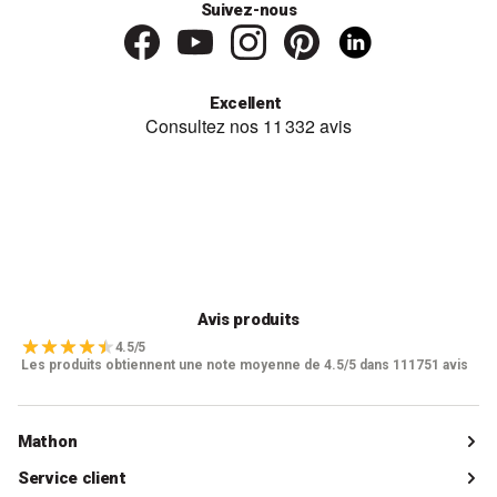
Suivez-nous
Excellent
Avis produits
4.5/5
Les produits obtiennent une note moyenne de 4.5/5 dans 111751 avis
Mathon
Qui sommes-nous ?
Service client