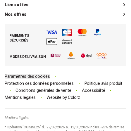
Catalogue
Livraisons
Liens utiles
Guides d'achat
Paiements
Mon compte client
Nos offres
La boutique de Saint-Marcellin
Foire aux questions (FAQ)
Mes commandes
Cuisson tout inox
Espace presse
Contacter le SAV
Retrouver (ou activer) mon compte client
Nos best-sellers pâtisserie
Mathon BtoB
Demande de rétractation
PAIEMENTS
Moins cher par lot
La presse parle de Mathon
SÉCURISÉS
Tous nos bons plans
E-cartes cadeau Mathon
MODES DE LIVRAISON
Code promo Mathon
•
Paramètres des cookies
•
Protection des données personnelles
Politique avis produit
•
•
•
Conditions générales de vente
Accessibilité
•
Mentions légales
Website by
Colorz
Mentions légales :
* Opération "CUISINE25" du 29/07/2026 au 12/08/2026 inclus. -25% de remise