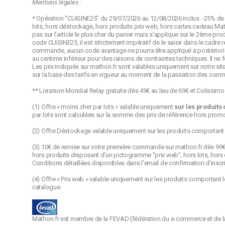
Mentions légales :
* Opération "CUISINE25" du 29/07/2026 au 12/08/2026 inclus. -25% de r
lots, hors déstockage, hors produits prix web, hors cartes cadeau Math
pas sur l’article le plus cher du panier mais s'applique sur le 2ème pro
code CUISINE25, il est strictement impératif de le saisir dans le cadr
commande, aucun code avantage ne pourra être appliqué à postériori p
au centime inférieur pour des raisons de contraintes techniques. Il ne
Les prix indiqués sur mathon.fr sont valables uniquement sur notre site
sur la base des tarifs en vigueur au moment de la passation des com
** Livraison Mondial Relay gratuite dès 49€ au lieu de 69€ et Colissim
(1) Offre « moins cher par lots » valable uniquement
sur les produits
par lots sont calculées sur la somme des
prix de référence
hors promot
(2) Offre Déstockage valable uniquement sur les produits comportant
(3) 10€ de remise sur votre première commande sur mathon.fr dès 99€ d’
hors produits disposant d'un pictogramme "prix web", hors lots, hors 
Conditions détaillées disponibles dans l’email de confirmation d’inscri
(4) Offre « Prix web » valable uniquement sur les produits comportant 
catalogue.
Mathon.fr est membre de la FEVAD (fédération du e-commerce et de la