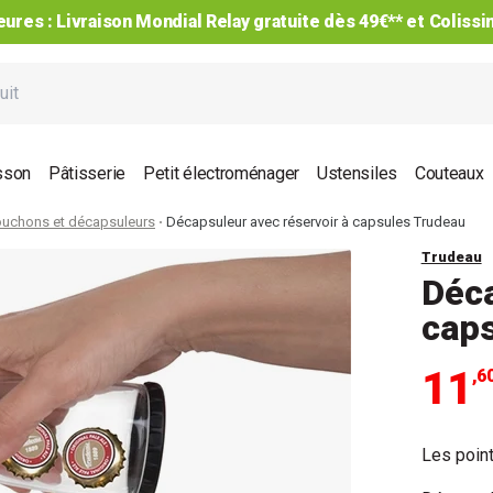
ures : Livraison Mondial Relay gratuite dès 49€** et Coliss
sson
Pâtisserie
Petit électroménager
Ustensiles
Couteaux
ouchons et décapsuleurs
Décapsuleur avec réservoir à capsules Trudeau
Trudeau
Déca
cap
11
,6
Les point