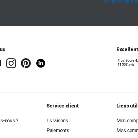
Voir la politique d
us
Excellen
Service client
Liens uti
s-nous ?
Livraisons
Mon compt
Paiements
Mes com