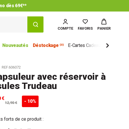
imo dès 69€**
COMPTE
FAVORIS
PANIER
Nouveautés
Déstockage ⁽²⁾
E-Cartes Cadeau
Marques
REF.606072
psuleur avec réservoir à
sules Trudeau
0 €
- 10%
12,90 €
s forts de ce produit :