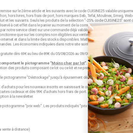
emise sur le 2ème article et les suivants avec le code CUISINE25 valable uniquem
on, hors livres, hors frais de port, hors marques Seb, Tefal, Moulinex, Smeg, Webe
duit et les suivants. Seuls les produits de la sélection "-25% code CUISINE25" sont 
e réservé à cet effet dans le panier au moment de la commande et avant la validati
ar notre service client sur une commande déjà validée. Le code CUISINE25 est no
 fonctionne que sur les comptes non éligibles aux ventes privées mathon.fr.
 internet et dans la limite des stocks disponibles. Mathon se réserve le droit de mo
mandes. Les économies indiquées dans notre site sont calculées d'après le
prix d
o gratuite dès 69€ au lieu de 89€ du 05/08/2026 au 09/08/2026 23h59. Offre appliqu
 comportant le pictogramme "
Moins cher par lot
".
Les produits s'appelant "lot
ion des produits composant ce lot ou ce kit et ne prennent pas en compte les éve
 le pictogramme "Déstockage" jusqu'à épuisement définitif de leur stock.
achats pour les nouveaux inscrits en saisissant le code qui est envoyé par mail. 
cartes cadeaux et dès 99€ d'achats hors frais de port.
ption à la newsletter.
le pictogramme "prix web". Les produits indiqués "prix web" sont des offres exclu
 vente à distance)