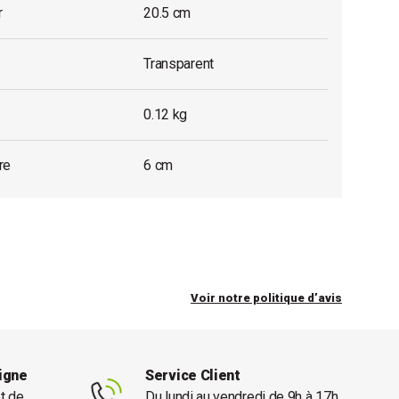
r
20.5 cm
Transparent
0.12 kg
re
6 cm
Voir notre politique d’avis
ligne
Service Client
et de
Du lundi au vendredi de 9h à 17h