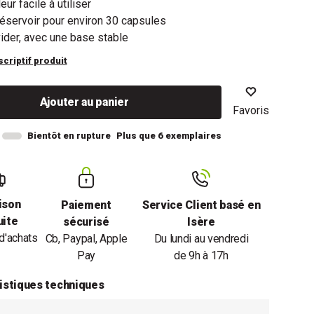
ur facile à utiliser
éservoir pour environ 30 capsules
vider, avec une base stable
scriptif produit
Ajouter au panier
Favoris
Bientôt en rupture
Plus que 6 exemplaires
ison
Paiement
Service Client basé en
uite
sécurisé
Isère
d'achats
Cb, Paypal, Apple
Du lundi au vendredi
Pay
de 9h à 17h
istiques techniques