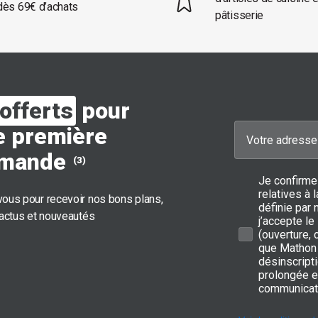
dès 69€ d’achats
pâtisserie
offerts
pour
e première
mande
(3)
Je confirme
relatives à
ous pour recevoir nos bons plans,
définie par 
 actus et nouveautés
j’accepte le
(ouverture,
que Mathon 
désinscripti
prolongée e
communicat