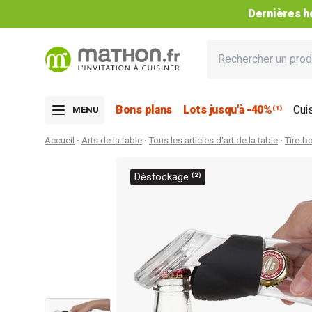
Dernières he
Bons plans
Lots jusqu'à -40%⁽¹⁾
Cui
MENU
Accueil
Arts de la table
Tous les articles d'art de la table
Tire-b
Déstockage ⁽²⁾