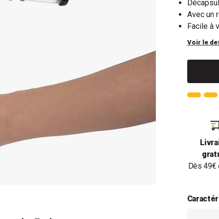
Décapsule
Avec un r
Facile à 
Voir le de
Livra
grat
Dès 49€ 
Caractér