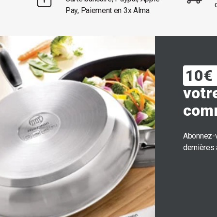
Pay, Paiement en 3x Alma
10€ 
votr
com
Abonnez-v
dernières