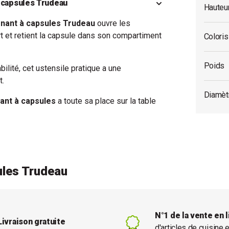
à capsules Trudeau
Hauteu
enant à capsules Trudeau
ouvre les
ort et retient la capsule dans son compartiment
Coloris
Poids
ilité, cet ustensile pratique a une
t.
Diamèt
ant à capsules
a toute sa place sur la table
ules Trudeau
N°1 de la vente en 
Livraison gratuite
d'articles de cuisine 