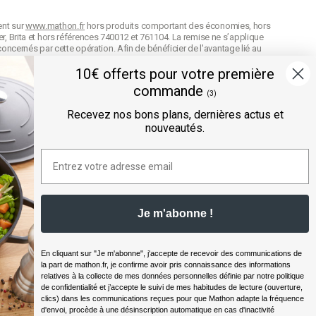
ent sur
www.mathon.fr
hors produits comportant des économies, hors
r, Brita et hors références 740012 et 761104. La remise ne s’applique
concernés par cette opération. Afin de bénéficier de l'avantage lié au
on de celle-ci. Conformément à nos
CGV
, en cas d'oubli au moment de la
n cumulable avec d’autres codes avantage et la remise est arrondie
10€ offerts pour votre première
commande
difier les prix de vente à tout moment et les produits seront facturés
(3)
e référence
des produits selon leur définition dans nos
CGV
.
Recevez nos bons plans, dernières actus et
nouveautés.
ée directement au panier.
" sont des offres prix volume exclusives au site mathon.fr. Ces offres
ntuelles réductions appliquées sur les unités avec un code avantage.
Offre valable sur les produits hors marques Seb, Moulinex et Tefal,
Je m'abonne !
sives au site mathon.fr. Offre non applicable en magasin ou en
En cliquant sur "Je m'abonne", j'accepte de recevoir des communications de
la part de
mathon.fr
, je confirme avoir pris connaissance des informations
relatives à la collecte de mes données personnelles définie par notre politique
de confidentialité et j’accepte le suivi de mes habitudes de lecture (ouverture,
clics) dans les communications reçues pour que Mathon adapte la fréquence
d'envoi, procède à une désinscription automatique en cas d'inactivité