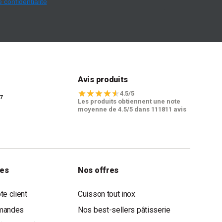
e confidentialité
t
Avis produits
4.5/5
Les produits obtiennent une note
moyenne de 4.5/5 dans 111811 avis
les
Nos offres
e client
Cuisson tout inox
mandes
Nos best-sellers pâtisserie