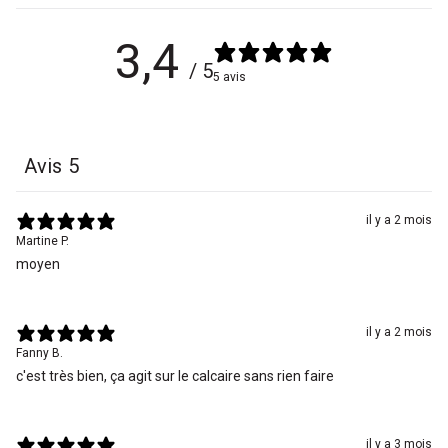
3,4
/ 5
5 avis
Avis
5
il y a 2 mois
Martine P.
moyen
il y a 2 mois
Fanny B.
c'est très bien, ça agit sur le calcaire sans rien faire
il y a 3 mois