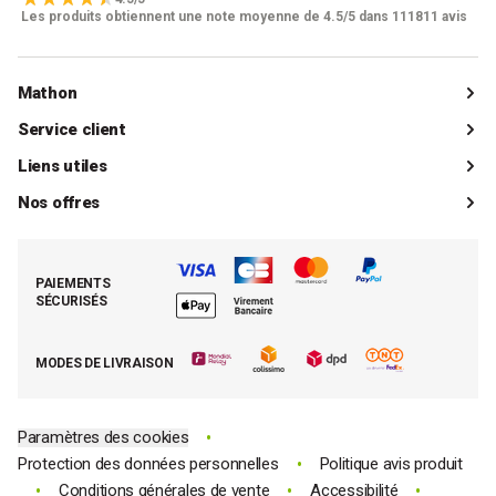
Les produits obtiennent une note moyenne de 4.5/5 dans 111811 avis
Mathon
Qui sommes-nous ?
Service client
Catalogue
Livraisons
Liens utiles
Guides d'achat
Paiements
Mon compte client
Nos offres
La boutique de Saint-Marcellin
Foire aux questions (FAQ)
Mes commandes
Cuisson tout inox
Espace presse
Contacter le SAV
Retrouver (ou activer) mon compte client
Nos best-sellers pâtisserie
Mathon BtoB
Demande de rétractation
PAIEMENTS
Moins cher par lot
La presse parle de Mathon
SÉCURISÉS
Tous nos bons plans
E-cartes cadeau Mathon
MODES DE LIVRAISON
Code promo Mathon
•
Paramètres des cookies
•
Protection des données personnelles
Politique avis produit
•
•
•
Conditions générales de vente
Accessibilité