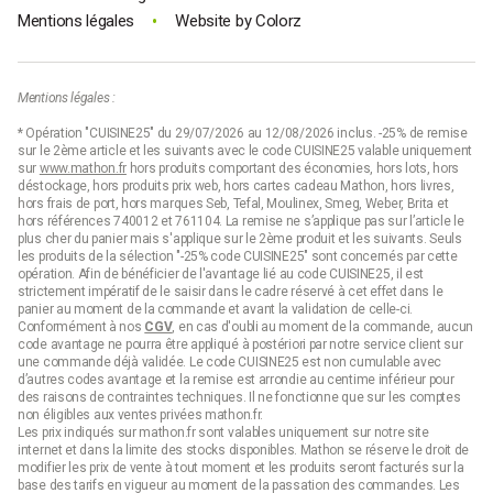
•
Mentions légales
Website by
Colorz
Mentions légales :
* Opération "CUISINE25" du 29/07/2026 au 12/08/2026 inclus. -25% de remise
sur le 2ème article et les suivants avec le code CUISINE25 valable uniquement
sur
www.mathon.fr
hors produits comportant des économies, hors lots, hors
déstockage, hors produits prix web, hors cartes cadeau Mathon, hors livres,
hors frais de port, hors marques Seb, Tefal, Moulinex, Smeg, Weber, Brita et
hors références 740012 et 761104. La remise ne s’applique pas sur l’article le
plus cher du panier mais s'applique sur le 2ème produit et les suivants. Seuls
les produits de la sélection "-25% code CUISINE25" sont concernés par cette
opération. Afin de bénéficier de l'avantage lié au code CUISINE25, il est
strictement impératif de le saisir dans le cadre réservé à cet effet dans le
panier au moment de la commande et avant la validation de celle-ci.
Conformément à nos
CGV
, en cas d'oubli au moment de la commande, aucun
code avantage ne pourra être appliqué à postériori par notre service client sur
une commande déjà validée. Le code CUISINE25 est non cumulable avec
d’autres codes avantage et la remise est arrondie au centime inférieur pour
des raisons de contraintes techniques. Il ne fonctionne que sur les comptes
non éligibles aux ventes privées mathon.fr.
Les prix indiqués sur mathon.fr sont valables uniquement sur notre site
internet et dans la limite des stocks disponibles. Mathon se réserve le droit de
modifier les prix de vente à tout moment et les produits seront facturés sur la
base des tarifs en vigueur au moment de la passation des commandes. Les