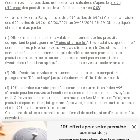
économies indiquées dans notre site sont calculées d'après le
prix de
référence
des produits selon leur définition dans nos
CGV
.
** Livraison Mondial Relay gratuite dès 49€ au lieu de 69€ et Colissimo gratuite
dès 69€ au lieu de 89€ du 05/08/2026 au 09/08/2026 23h59. Offre appliquée
directement au panier.
(1) Offre « moins cher par lots » valable uniquement
sur les produits
comportant le pictogramme "
Moins cher par lot
".
Les produits s'appelant "lot"
sont des offres prix volume exclusives au site mathon.fr. Ces offres par lots
sont calculées sur la somme des
prix de référence
hors promotion des
produits composant ce lot ou ce kit et ne prennent pas en compte les
éventuelles réductions appliquées sur les unités avec un code avantage.
(2) Offre Déstockage valable uniquement sur les produits comportant le
pictogramme "Déstockage" jusqu'à épuisement définitif de leur stock.
(3) 10€ de remise sur votre première commande sur mathon.fr dès 99€
d’achats pour les nouveaux inscrits en saisissant le code qui est envoyé par
mail. Offre valable sur les produits hors marques Seb, Moulinex et Tefal, hors
produits disposant d'un pictogramme "prix web", hors lots, hors cartes cadeaux
et dès 99€ d'achats hors frais de port.
Conditions détaillées disponibles dans l’email de confirmation d’inscription à la
newsletter.
10€ offerts pour votre première
(4) Offre « Prix web » valable uniquement sur les produits comportant le
commande
pictogramme "prix web". Les produits indiqués "prix web" sont des offres
(3)
exclusives au site mathon.fr. Offre non applicable en magasin ou en catalogue.