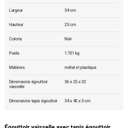
Largeur
34 cm
Hauteur
25 cm
Coloris
Noir
Poids
1.701 kg
Matières
métal et plastique
Dimensions égouttoir
36 x 25 x 32
vaisselle
Dimensions tapis égouttoir
34 x 40 x 3 cm
Égouttoir vaisselle avec tapis égouttoir