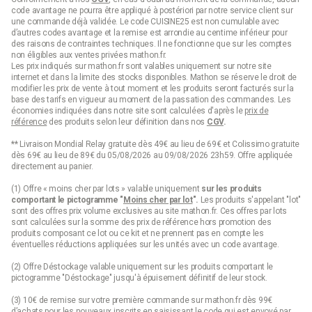
code avantage ne pourra être appliqué à postériori par notre service client sur
une commande déjà validée. Le code CUISINE25 est non cumulable avec
d’autres codes avantage et la remise est arrondie au centime inférieur pour
des raisons de contraintes techniques. Il ne fonctionne que sur les comptes
non éligibles aux ventes privées mathon.fr.
Les prix indiqués sur mathon.fr sont valables uniquement sur notre site
internet et dans la limite des stocks disponibles. Mathon se réserve le droit de
modifier les prix de vente à tout moment et les produits seront facturés sur la
base des tarifs en vigueur au moment de la passation des commandes. Les
économies indiquées dans notre site sont calculées d'après le
prix de
référence
des produits selon leur définition dans nos
CGV
.
** Livraison Mondial Relay gratuite dès 49€ au lieu de 69€ et Colissimo gratuite
dès 69€ au lieu de 89€ du 05/08/2026 au 09/08/2026 23h59. Offre appliquée
directement au panier.
(1) Offre « moins cher par lots » valable uniquement
sur les produits
comportant le pictogramme "
Moins cher par lot
".
Les produits s'appelant "lot"
sont des offres prix volume exclusives au site mathon.fr. Ces offres par lots
sont calculées sur la somme des
prix de référence
hors promotion des
produits composant ce lot ou ce kit et ne prennent pas en compte les
éventuelles réductions appliquées sur les unités avec un code avantage.
(2) Offre Déstockage valable uniquement sur les produits comportant le
pictogramme "Déstockage" jusqu'à épuisement définitif de leur stock.
(3) 10€ de remise sur votre première commande sur mathon.fr dès 99€
d’achats pour les nouveaux inscrits en saisissant le code qui est envoyé par