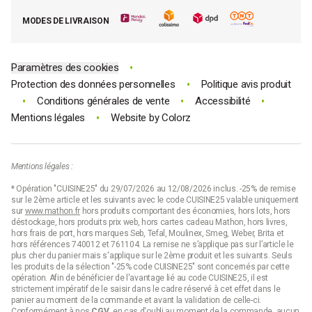
E-cartes cadeau Mathon
MODES DE LIVRAISON
Code promo Mathon
•
Paramètres des cookies
•
Protection des données personnelles
Politique avis produit
•
•
•
Conditions générales de vente
Accessibilité
•
Mentions légales
Website by
Colorz
Mentions légales :
* Opération "CUISINE25" du 29/07/2026 au 12/08/2026 inclus. -25% de remise
sur le 2ème article et les suivants avec le code CUISINE25 valable uniquement
sur
www.mathon.fr
hors produits comportant des économies, hors lots, hors
déstockage, hors produits prix web, hors cartes cadeau Mathon, hors livres,
hors frais de port, hors marques Seb, Tefal, Moulinex, Smeg, Weber, Brita et
hors références 740012 et 761104. La remise ne s’applique pas sur l’article le
plus cher du panier mais s'applique sur le 2ème produit et les suivants. Seuls
les produits de la sélection "-25% code CUISINE25" sont concernés par cette
opération. Afin de bénéficier de l'avantage lié au code CUISINE25, il est
strictement impératif de le saisir dans le cadre réservé à cet effet dans le
panier au moment de la commande et avant la validation de celle-ci.
Conformément à nos
CGV
, en cas d'oubli au moment de la commande, aucun