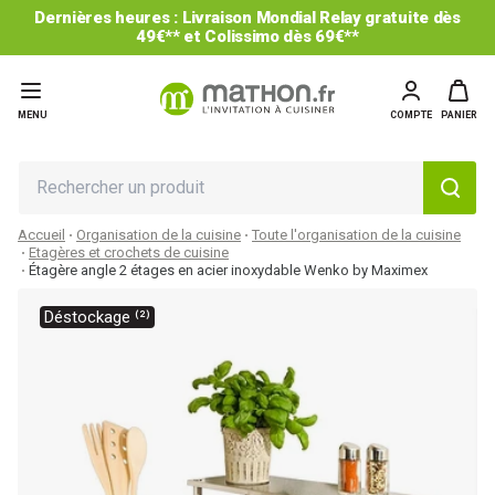
Dernières heures : Livraison Mondial Relay gratuite dès
49€** et Colissimo dès 69€**
MENU
COMPTE
PANIER
Accueil
Organisation de la cuisine
Toute l'organisation de la cuisine
Etagères et crochets de cuisine
Étagère angle 2 étages en acier inoxydable Wenko by Maximex
Déstockage ⁽²⁾