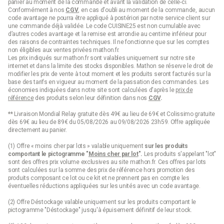
panier au moment de la commande et avant la validation de celle-ci.
Conformément à nos
CGV
, en cas d'oubli au moment de la commande, aucun
code avantage ne pourra être appliqué à postériori par notre service client sur
une commande déjà validée. Le code CUISINE25 est non cumulable avec
d’autres codes avantage et la remise est arrondie au centime inférieur pour
des raisons de contraintes techniques. Il ne fonctionne que sur les comptes
non éligibles aux ventes privées mathon.fr.
Les prix indiqués sur mathon.fr sont valables uniquement sur notre site
internet et dans la limite des stocks disponibles. Mathon se réserve le droit de
modifier les prix de vente à tout moment et les produits seront facturés sur la
base des tarifs en vigueur au moment de la passation des commandes. Les
économies indiquées dans notre site sont calculées d'après le
prix de
référence
des produits selon leur définition dans nos
CGV
.
** Livraison Mondial Relay gratuite dès 49€ au lieu de 69€ et Colissimo gratuite
dès 69€ au lieu de 89€ du 05/08/2026 au 09/08/2026 23h59. Offre appliquée
directement au panier.
(1) Offre « moins cher par lots » valable uniquement
sur les produits
comportant le pictogramme "
Moins cher par lot
".
Les produits s'appelant "lot"
sont des offres prix volume exclusives au site mathon.fr. Ces offres par lots
sont calculées sur la somme des
prix de référence
hors promotion des
produits composant ce lot ou ce kit et ne prennent pas en compte les
éventuelles réductions appliquées sur les unités avec un code avantage.
(2) Offre Déstockage valable uniquement sur les produits comportant le
pictogramme "Déstockage" jusqu'à épuisement définitif de leur stock.