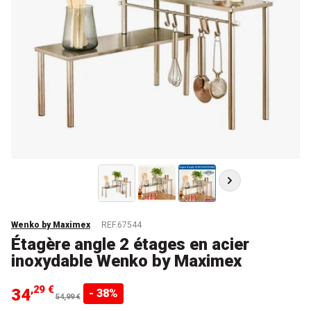
Wenko by Maximex
REF.67544
Étagère angle 2 étages en acier
inoxydable Wenko by Maximex
,29 €
34
- 38%
54,99 €