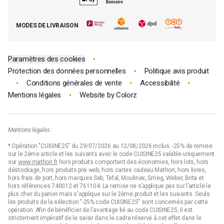
Tous nos bons plans
E-cartes cadeau Mathon
MODES DE LIVRAISON
Code promo Mathon
•
Paramètres des cookies
•
Protection des données personnelles
Politique avis produit
•
•
•
Conditions générales de vente
Accessibilité
•
Mentions légales
Website by
Colorz
Mentions légales :
* Opération "CUISINE25" du 29/07/2026 au 12/08/2026 inclus. -25% de remise
sur le 2ème article et les suivants avec le code CUISINE25 valable uniquement
sur
www.mathon.fr
hors produits comportant des économies, hors lots, hors
déstockage, hors produits prix web, hors cartes cadeau Mathon, hors livres,
hors frais de port, hors marques Seb, Tefal, Moulinex, Smeg, Weber, Brita et
hors références 740012 et 761104. La remise ne s’applique pas sur l’article le
plus cher du panier mais s'applique sur le 2ème produit et les suivants. Seuls
les produits de la sélection "-25% code CUISINE25" sont concernés par cette
opération. Afin de bénéficier de l'avantage lié au code CUISINE25, il est
strictement impératif de le saisir dans le cadre réservé à cet effet dans le