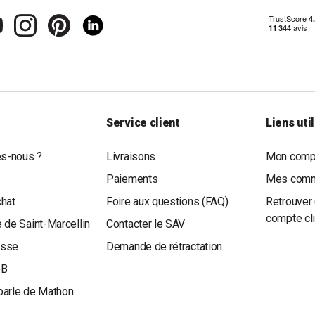
Service client
Liens uti
s-nous ?
Livraisons
Mon compt
Paiements
Mes com
chat
Foire aux questions (FAQ)
Retrouver 
compte cl
 de Saint-Marcellin
Contacter le SAV
esse
Demande de rétractation
oB
parle de Mathon