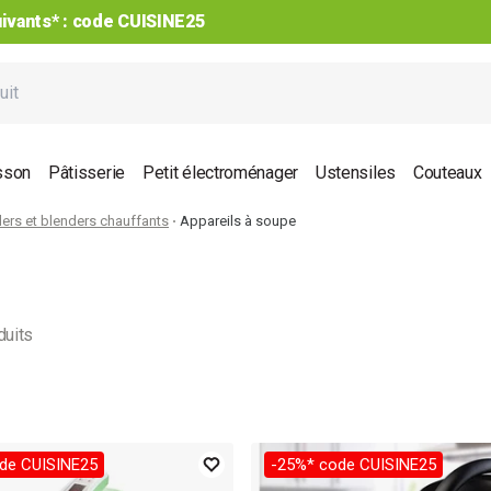
Achetez par lot, jusqu’à -40%¹ !
sson
Pâtisserie
Petit électroménager
Ustensiles
Couteaux
ers et blenders chauffants
Appareils à soupe
duits
de CUISINE25
-25%* code CUISINE25