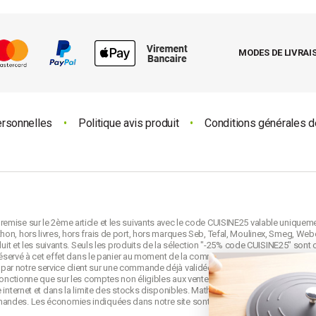
MODES DE LIVRAI
ersonnelles
•
Politique avis produit
•
Conditions générales d
emise sur le 2ème article et les suivants avec le code CUISINE25 valable uniquem
on, hors livres, hors frais de port, hors marques Seb, Tefal, Moulinex, Smeg, Webe
duit et les suivants. Seuls les produits de la sélection "-25% code CUISINE25" sont 
e réservé à cet effet dans le panier au moment de la commande et avant la validati
ar notre service client sur une commande déjà validée. Le code CUISINE25 est no
 fonctionne que sur les comptes non éligibles aux ventes privées mathon.fr.
 internet et dans la limite des stocks disponibles. Mathon se réserve le droit de mo
mandes. Les économies indiquées dans notre site sont calculées d'après le
prix d