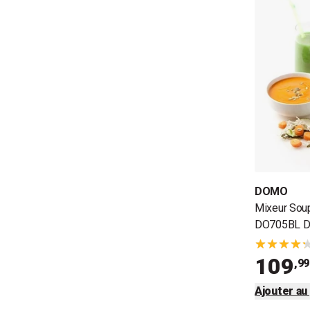
DOMO
Mixeur Sou
DO705BL 
109
,99
Ajouter au