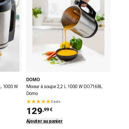
DOMO
 L 1000 W
Mixeur à soupe 2,2 L 1000 W DO716BL
Domo
3 avis
129
,99 €
Ajouter au panier