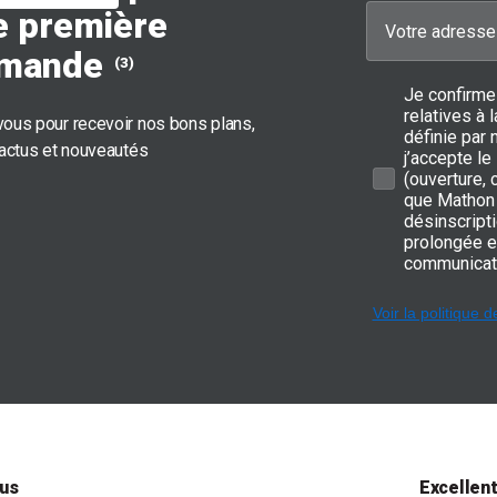
e première
mande
(3)
Je confirme
relatives à
ous pour recevoir nos bons plans,
définie par 
 actus et nouveautés
j’accepte le
(ouverture,
que Mathon 
désinscripti
prolongée e
communicat
Voir la politique d
us
Excellen