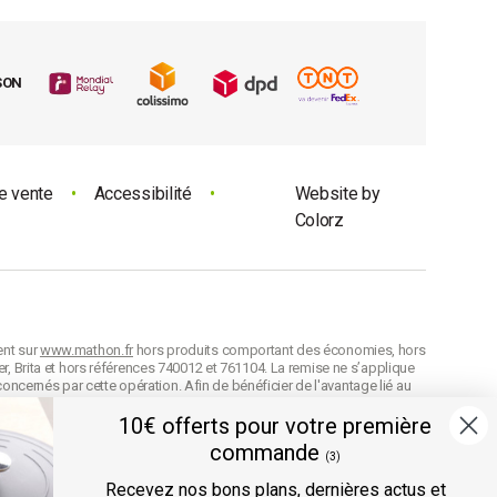
SON
e vente
•
Accessibilité
•
Website by
Colorz
ent sur
www.mathon.fr
hors produits comportant des économies, hors
r, Brita et hors références 740012 et 761104. La remise ne s’applique
concernés par cette opération. Afin de bénéficier de l'avantage lié au
on de celle-ci. Conformément à nos
CGV
, en cas d'oubli au moment de la
10€ offerts pour votre première
n cumulable avec d’autres codes avantage et la remise est arrondie
commande
difier les prix de vente à tout moment et les produits seront facturés
(3)
e référence
des produits selon leur définition dans nos
CGV
.
Recevez nos bons plans, dernières actus et