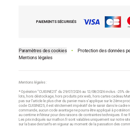
PAIEMENTS SÉCURISÉS
Paramètres des cookies
•
Protection des données p
Mentions légales
Mentions légales :
* Opération "CUISINE25" du 29/07/2026 au 12/08/2026 inclus. -25% de r
lots, hors déstockage, hors produits prix web, hors cartes cadeau Math
pas sur l’article le plus cher du panier mais s'applique sur le 2ème pro
code CUISINE25, il est strictement impératif de le saisir dans le cadr
commande, aucun code avantage ne pourra être appliqué à postériori p
au centime inférieur pour des raisons de contraintes techniques. Il ne
Les prix indiqués sur mathon.fr sont valables uniquement sur notre site
sur la base des tarifs en vigueur au moment de la passation des com