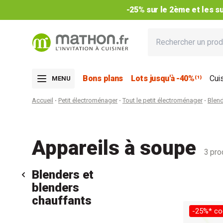
Bons plans
Lots jusqu'à -40%⁽¹⁾
Cui
MENU
Accueil
Petit électroménager
Tout le petit électroménager
Blend
Appareils à soupe
3 pro
Blenders et
blenders
chauffants
-25%* co