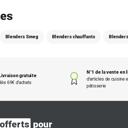
tes
Blenders Smeg
Blenders chauffants
Blenders
N°1 de la vente en 
Livraison gratuite
d'articles de cuisine 
dès 69€ d’achats
pâtisserie
offerts
pour