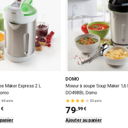
DOMO
pe Maker Express 2 L
Mixeur à soupe Soup Maker 1,6
Domo
DO498BL Domo
69 avis
33 avis
79
 €
,99 €
 panier
Ajouter au panier