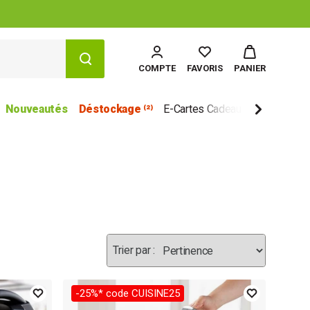
COMPTE
FAVORIS
PANIER
Nouveautés
Déstockage ⁽²⁾
E-Cartes Cadeau
Marques
-25%* code CUISINE25