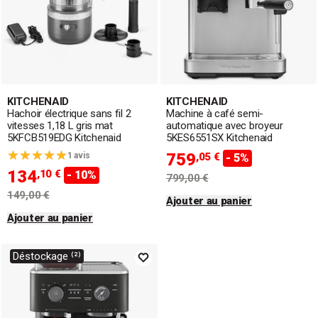
KITCHENAID
KITCHENAID
Hachoir électrique sans fil 2
Machine à café semi-
vitesses 1,18 L gris mat
automatique avec broyeur
5KFCB519EDG Kitchenaid
5KES6551SX Kitchenaid
759
1 avis
,05 €
- 5%
134
,10 €
- 10%
799,00 €
149,00 €
Ajouter au panier
Ajouter au panier
Déstockage ⁽²⁾