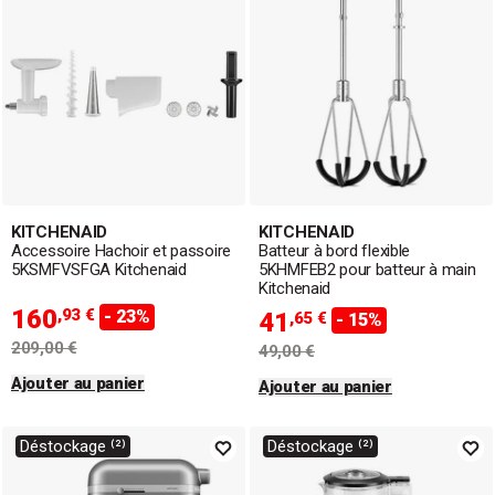
les produits emblématiques de la marque, alliant qualité
professionnelle et design intemporel.
KITCHENAID
KITCHENAID
Accessoire Hachoir et passoire
Batteur à bord flexible
5KSMFVSFGA Kitchenaid
5KHMFEB2 pour batteur à main
Kitchenaid
160
,93 €
- 23%
41
,65 €
- 15%
209,00 €
49,00 €
Ajouter au panier
Ajouter au panier
Déstockage ⁽²⁾
Déstockage ⁽²⁾