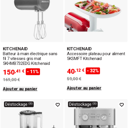
KITCHENAID
KITCHENAID
Batteur à main électrique sans
Accessoire plateau pour aliment
fil 7 vitesses gris mat
5KSMFT Kitchenaid
5KHMB732EDG Kitchenaid
40
,12 €
- 32%
150
,41 €
- 11%
59,00 €
169,00 €
Ajouter au panier
Ajouter au panier
Déstockage ⁽²⁾
Déstockage ⁽²⁾