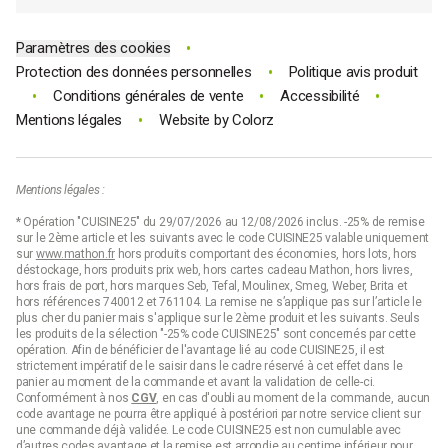
•
Paramètres des cookies
•
Protection des données personnelles
Politique avis produit
•
•
•
Conditions générales de vente
Accessibilité
•
Mentions légales
Website by
Colorz
Mentions légales :
* Opération "CUISINE25" du 29/07/2026 au 12/08/2026 inclus. -25% de remise
sur le 2ème article et les suivants avec le code CUISINE25 valable uniquement
sur
www.mathon.fr
hors produits comportant des économies, hors lots, hors
déstockage, hors produits prix web, hors cartes cadeau Mathon, hors livres,
hors frais de port, hors marques Seb, Tefal, Moulinex, Smeg, Weber, Brita et
hors références 740012 et 761104. La remise ne s’applique pas sur l’article le
plus cher du panier mais s'applique sur le 2ème produit et les suivants. Seuls
les produits de la sélection "-25% code CUISINE25" sont concernés par cette
opération. Afin de bénéficier de l'avantage lié au code CUISINE25, il est
strictement impératif de le saisir dans le cadre réservé à cet effet dans le
panier au moment de la commande et avant la validation de celle-ci.
Conformément à nos
CGV
, en cas d'oubli au moment de la commande, aucun
code avantage ne pourra être appliqué à postériori par notre service client sur
une commande déjà validée. Le code CUISINE25 est non cumulable avec
d’autres codes avantage et la remise est arrondie au centime inférieur pour