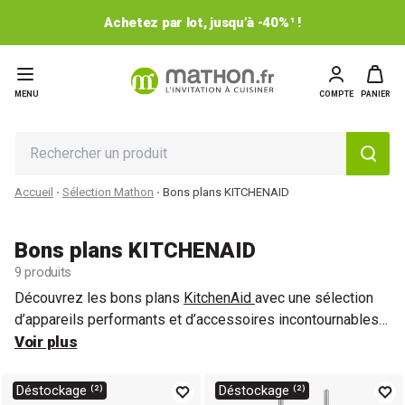
Achetez par lot, jusqu’à -40%¹ !
MENU
COMPTE
PANIER
Accueil
Sélection Mathon
Bons plans KITCHENAID
Bons plans KITCHENAID
9 produits
Découvrez les bons plans
KitchenAid
avec une sélection
d’appareils performants et d’accessoires incontournables
pour une cuisine polyvalente et créative. Que vous
Voir plus
recherchiez un
robot pâtissier
, un
mixeur
ou des
accessoires
pratiques, profitez d’offres avantageuses sur
Déstockage ⁽²⁾
Déstockage ⁽²⁾