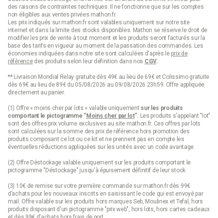
des raisons de contraintes techniques. Il ne fonctionne que sur les comptes
non éligibles aux ventes privées mathon.fr.
Les prix indiqués sur mathon.fr sont valables uniquement sur notre site
internet et dans la limite des stocks disponibles. Mathon se réserve le droit de
modifier les prix de vente à tout moment et les produits seront facturés sur la
base des tarifs en vigueur au moment de la passation des commandes. Les
économies indiquées dans notre site sont calculées d'après le
prix de
référence
des produits selon leur définition dans nos
CGV
.
** Livraison Mondial Relay gratuite dès 49€ au lieu de 69€ et Colissimo gratuite
dès 69€ au lieu de 89€ du 05/08/2026 au 09/08/2026 23h59. Offre appliquée
directement au panier.
(1) Offre « moins cher par lots » valable uniquement
sur les produits
comportant le pictogramme "
Moins cher par lot
".
Les produits s'appelant "lot"
sont des offres prix volume exclusives au site mathon.fr. Ces offres par lots
sont calculées sur la somme des
prix de référence
hors promotion des
produits composant ce lot ou ce kit et ne prennent pas en compte les
éventuelles réductions appliquées sur les unités avec un code avantage.
(2) Offre Déstockage valable uniquement sur les produits comportant le
pictogramme "Déstockage" jusqu'à épuisement définitif de leur stock.
(3) 10€ de remise sur votre première commande sur mathon.fr dès 99€
d’achats pour les nouveaux inscrits en saisissant le code qui est envoyé par
mail. Offre valable sur les produits hors marques Seb, Moulinex et Tefal, hors
produits disposant d'un pictogramme "prix web", hors lots, hors cartes cadeaux
et dès 99€ d'achats hors frais de port.