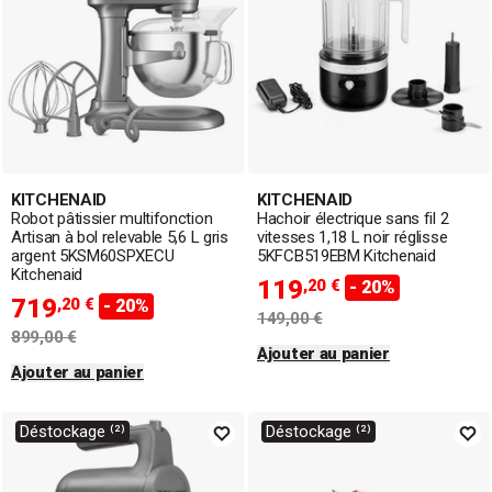
KITCHENAID
KITCHENAID
Robot pâtissier multifonction
Hachoir électrique sans fil 2
Artisan à bol relevable 5,6 L gris
vitesses 1,18 L noir réglisse
argent 5KSM60SPXECU
5KFCB519EBM Kitchenaid
Kitchenaid
119
,20 €
- 20%
719
,20 €
- 20%
149,00 €
899,00 €
Ajouter au panier
Ajouter au panier
Déstockage ⁽²⁾
Déstockage ⁽²⁾