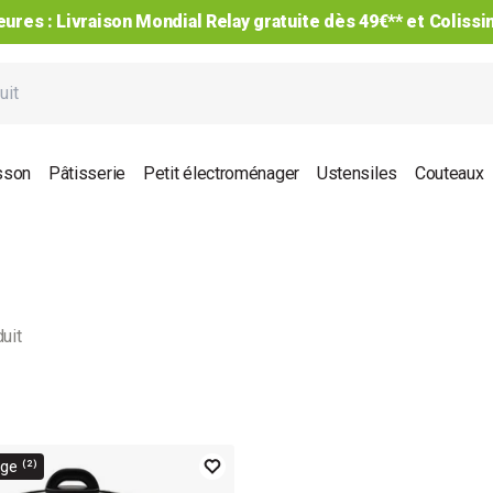
ures : Livraison Mondial Relay gratuite dès 49€** et Coliss
sson
Pâtisserie
Petit électroménager
Ustensiles
Couteaux
uit
e ⁽²⁾