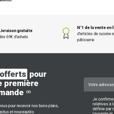
N°1 de la vente en 
Livraison gratuite
d'articles de cuisine 
dès 69€ d’achats
pâtisserie
offerts
pour
e première
mande
(3)
Je confirme
relatives à
ous pour recevoir nos bons plans,
définie par 
 actus et nouveautés
j’accepte le