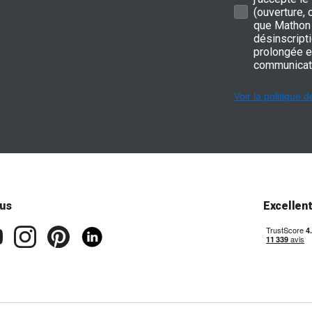
(ouverture,
que Mathon 
désinscripti
prolongée e
communicat
Voir la politique d
us
Excellen