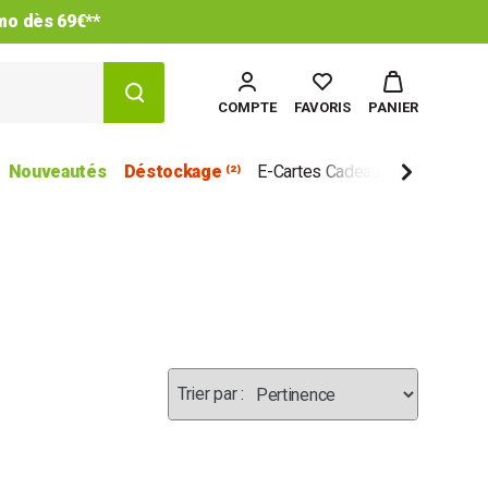
imo dès 69€**
COMPTE
FAVORIS
PANIER
Nouveautés
Déstockage ⁽²⁾
E-Cartes Cadeau
Marques