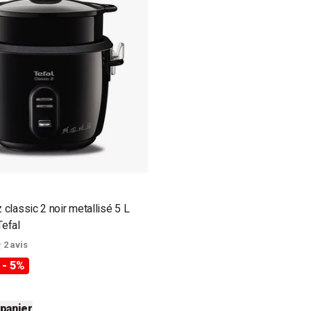
z classic 2 noir metallisé 5 L
efal
2 avis
- 5%
 panier