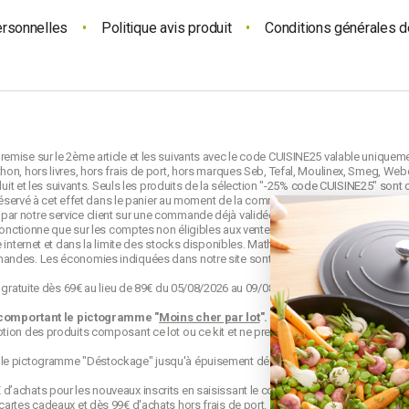
ersonnelles
•
Politique avis produit
•
Conditions générales d
emise sur le 2ème article et les suivants avec le code CUISINE25 valable uniquem
on, hors livres, hors frais de port, hors marques Seb, Tefal, Moulinex, Smeg, Webe
duit et les suivants. Seuls les produits de la sélection "-25% code CUISINE25" sont 
e réservé à cet effet dans le panier au moment de la commande et avant la validati
ar notre service client sur une commande déjà validée. Le code CUISINE25 est no
 fonctionne que sur les comptes non éligibles aux ventes privées mathon.fr.
 internet et dans la limite des stocks disponibles. Mathon se réserve le droit de mo
mandes. Les économies indiquées dans notre site sont calculées d'après le
prix d
o gratuite dès 69€ au lieu de 89€ du 05/08/2026 au 09/08/2026 23h59. Offre appliqu
 comportant le pictogramme "
Moins cher par lot
".
Les produits s'appelant "lot
ion des produits composant ce lot ou ce kit et ne prennent pas en compte les éve
 le pictogramme "Déstockage" jusqu'à épuisement définitif de leur stock.
achats pour les nouveaux inscrits en saisissant le code qui est envoyé par mail. 
cartes cadeaux et dès 99€ d'achats hors frais de port.