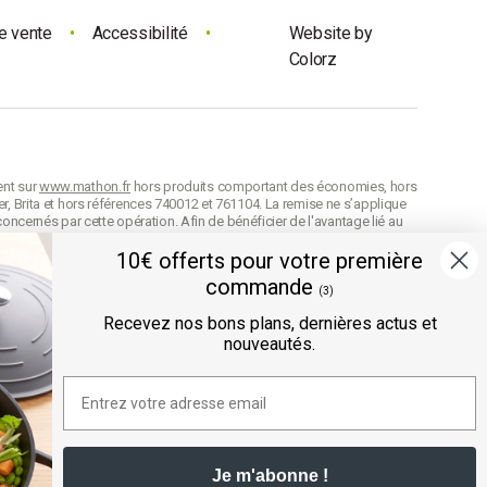
e vente
•
Accessibilité
•
Website by
Colorz
ent sur
www.mathon.fr
hors produits comportant des économies, hors
r, Brita et hors références 740012 et 761104. La remise ne s’applique
concernés par cette opération. Afin de bénéficier de l'avantage lié au
on de celle-ci. Conformément à nos
CGV
, en cas d'oubli au moment de la
10€ offerts pour votre première
n cumulable avec d’autres codes avantage et la remise est arrondie
commande
difier les prix de vente à tout moment et les produits seront facturés
(3)
e référence
des produits selon leur définition dans nos
CGV
.
Recevez nos bons plans, dernières actus et
nouveautés.
ée directement au panier.
" sont des offres prix volume exclusives au site mathon.fr. Ces offres
ntuelles réductions appliquées sur les unités avec un code avantage.
Offre valable sur les produits hors marques Seb, Moulinex et Tefal,
Je m'abonne !