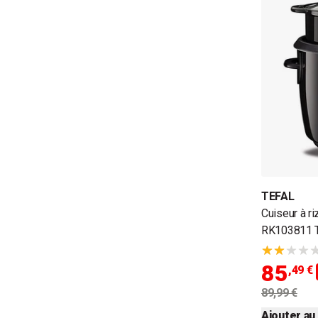
TEFAL
Cuiseur à ri
RK103811 T
85
,49 €
89,99 €
Ajouter au