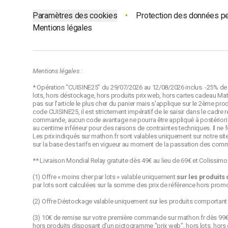
Paramètres des cookies
•
Protection des données p
Mentions légales
Mentions légales :
* Opération "CUISINE25" du 29/07/2026 au 12/08/2026 inclus. -25% de r
lots, hors déstockage, hors produits prix web, hors cartes cadeau Math
pas sur l’article le plus cher du panier mais s'applique sur le 2ème pro
code CUISINE25, il est strictement impératif de le saisir dans le cadr
commande, aucun code avantage ne pourra être appliqué à postériori p
au centime inférieur pour des raisons de contraintes techniques. Il ne
Les prix indiqués sur mathon.fr sont valables uniquement sur notre site
sur la base des tarifs en vigueur au moment de la passation des com
** Livraison Mondial Relay gratuite dès 49€ au lieu de 69€ et Colissim
(1) Offre « moins cher par lots » valable uniquement
sur les produits
par lots sont calculées sur la somme des
prix de référence
hors promot
(2) Offre Déstockage valable uniquement sur les produits comportant
(3) 10€ de remise sur votre première commande sur mathon.fr dès 99€ d’
hors produits disposant d'un pictogramme "prix web", hors lots, hors 