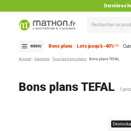
Dernières he
Bons plans
Lots jusqu'à -40%⁽¹⁾
Cui
MENU
Accueil
Gammes
Tous les bons plans
Bons plans TEFAL
Bons plans TEFAL
1 prod
Déstockag