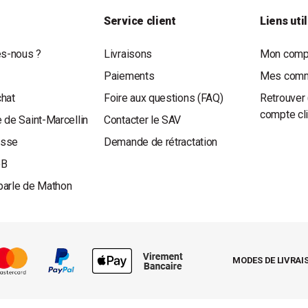
Service client
Liens uti
s-nous ?
Livraisons
Mon compt
Paiements
Mes com
chat
Foire aux questions (FAQ)
Retrouver 
compte cl
 de Saint-Marcellin
Contacter le SAV
esse
Demande de rétractation
oB
parle de Mathon
MODES DE LIVRAI