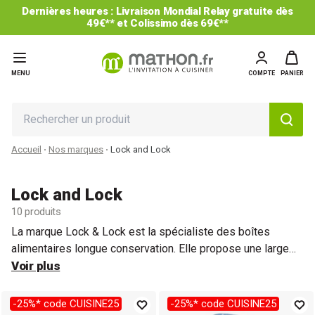
Dernières heures : Livraison Mondial Relay gratuite dès
49€** et Colissimo dès 69€**
MENU
COMPTE
PANIER
Accueil
Nos marques
Lock and Lock
Lock and Lock
10 produits
La marque Lock & Lock est la spécialiste des boîtes
alimentaires longue conservation. Elle propose une large
gamme de boîtes en polypropylène alimentaire pour des
Voir plus
besoins et contenants multiples : boîtes carrées, rondes ou
rectangulaires, hautes ou basses, avec ou sans plateau
-25%* code CUISINE25
-25%* code CUISINE25