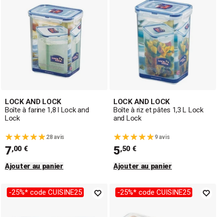
fraîcheur, avec ou sans bloc réfrigérant, à spaghetti, à œufs,
à pain de mie, beurrier, garde-salade, shaker... Leur système
de fermeture breveté les rend 100 % hermétiques et
étanches à l'eau, à l'air et aux odeurs. Polyvalentes et
empilables, elles s'adaptent aux dimensions du
réfrigérateur, congélateur, placard, passent au micro-ondes
et congélateur et sont garanties 30 ans. Une seconde
gamme au récipient en verre borosilicate permet de
cuisiner, servir conserver et congeler, directement dans la
LOCK AND LOCK
LOCK AND LOCK
boîte.
Boîte à farine 1,8 l Lock and
Boîte à riz et pâtes 1,3 L Lock
Lock
and Lock
28 avis
9 avis
7
5
,00 €
,50 €
Ajouter au panier
Ajouter au panier
-25%* code CUISINE25
-25%* code CUISINE25