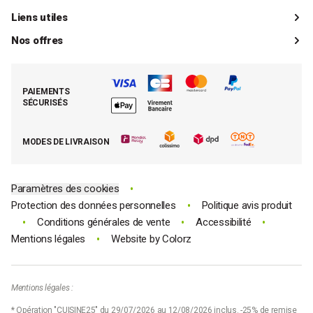
Catalogue
Livraisons
Liens utiles
Guides d'achat
Paiements
Mon compte client
Nos offres
La boutique de Saint-Marcellin
Foire aux questions (FAQ)
Mes commandes
Cuisson tout inox
Espace presse
Contacter le SAV
Retrouver (ou activer) mon compte client
Nos best-sellers pâtisserie
Mathon BtoB
Demande de rétractation
PAIEMENTS
Moins cher par lot
La presse parle de Mathon
SÉCURISÉS
Tous nos bons plans
E-cartes cadeau Mathon
MODES DE LIVRAISON
Code promo Mathon
•
Paramètres des cookies
•
Protection des données personnelles
Politique avis produit
•
•
•
Conditions générales de vente
Accessibilité
•
Mentions légales
Website by
Colorz
Mentions légales :
* Opération "CUISINE25" du 29/07/2026 au 12/08/2026 inclus. -25% de remise