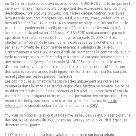
sur le 2ème article et les suivants avec le code CUISINE25 valable uniquement
sur
www.mathon.fr
hors produits comportant des économies, hors lots, hors
déstockage, hors produits prix web, hors cartes cadeau Mathon, hors livres,
hors frais de port, hors marques Seb, Tefal, Moulinex, Smeg, Weber, Brita et
hors références 740012 et 761104. La remise ne s’applique pas sur l’article le
plus cher du panier mais s'applique sur le 2ème produit et les suivants. Seuls
les produits de la sélection "-25% code CUISINE25" sont concernés par cette
opération. Afin de bénéficier de l'avantage lié au code CUISINE25, il est
strictement impératif de le saisir dans le cadre réservé à cet effet dans le
panier au moment de la commande et avant la validation de celle-ci.
Conformément à nos
CGV
, en cas d'oubli au moment de la commande, aucun
code avantage ne pourra être appliqué à postériori par notre service client sur
une commande déjà validée. Le code CUISINE25 est non cumulable avec
d’autres codes avantage et la remise est arrondie au centime inférieur pour
des raisons de contraintes techniques. Il ne fonctionne que sur les comptes
non éligibles aux ventes privées mathon.fr.
Les prix indiqués sur mathon.fr sont valables uniquement sur notre site
internet et dans la limite des stocks disponibles. Mathon se réserve le droit de
modifier les prix de vente à tout moment et les produits seront facturés sur la
base des tarifs en vigueur au moment de la passation des commandes. Les
économies indiquées dans notre site sont calculées d'après le
prix de
référence
des produits selon leur définition dans nos
CGV
.
** Livraison Mondial Relay gratuite dès 49€ au lieu de 69€ et Colissimo gratuite
dès 69€ au lieu de 89€ du 05/08/2026 au 09/08/2026 23h59. Offre appliquée
directement au panier.
(1) Offre « moins cher par lots » valable uniquement
sur les produits