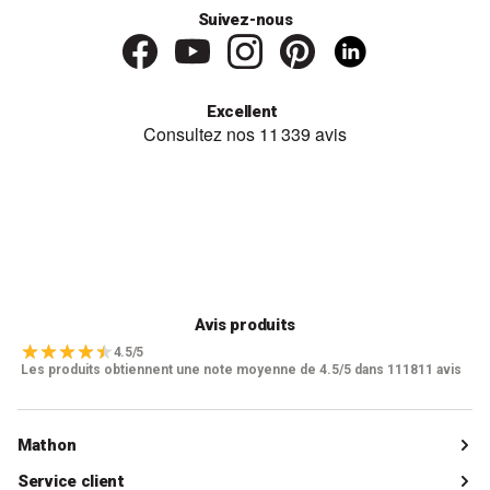
Suivez-nous
Excellent
Avis produits
4.5/5
Les produits obtiennent une note moyenne de 4.5/5 dans 111811 avis
Mathon
Qui sommes-nous ?
Service client