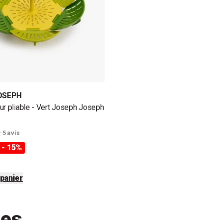
OSEPH
ur pliable - Vert Joseph Joseph
5 avis
- 15%
 panier
tes