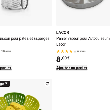
LACOR
uisson pour pâtes et asperges
Panier vapeur pour Autocuiseur
Lacor
10 avis
6 avis
8
,00 €
 panier
Ajouter au panier
e ⁽²⁾