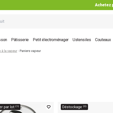
Achetez par lot, jusqu’à -40%*¹ !
sson
Pâtisserie
Petit électroménager
Ustensiles
Couteaux
 à la vapeur
Paniers vapeur
r par lot ⁽¹⁾
Déstockage ⁽²⁾