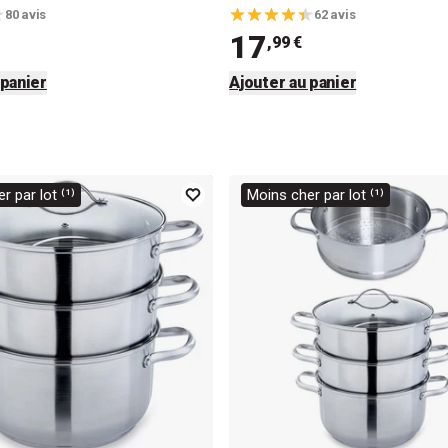
80 avis
62 avis
17
,99 €
 panier
Ajouter au panier
r par lot ⁽¹⁾
Moins cher par lot ⁽¹⁾