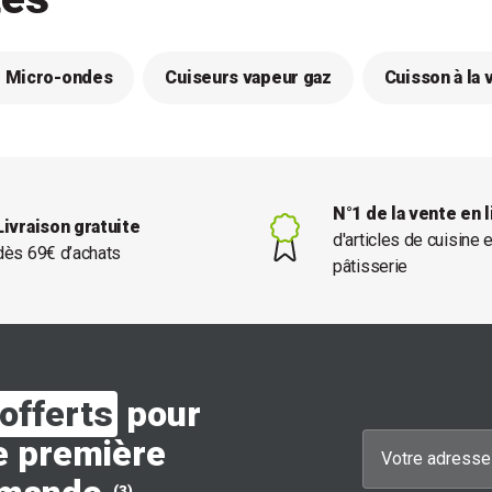
r Micro-ondes
Cuiseurs vapeur gaz
Cuisson à la 
N°1 de la vente en 
Livraison gratuite
d'articles de cuisine 
dès 69€ d’achats
pâtisserie
offerts
pour
e première
(3)