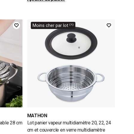
Moins cher par lot ⁽¹⁾
MATHON
iable 28 cm
Lot panier vapeur multidiamètre 20, 22, 24
cm et couvercle en verre multidiamètre