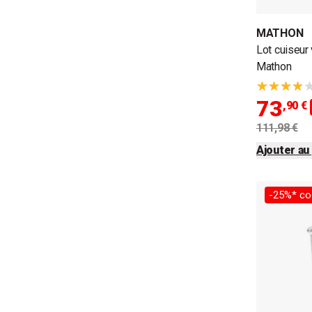
MATHON
Lot cuiseur
Mathon
73
,90 €
111,98 €
Ajouter au
-25%* co