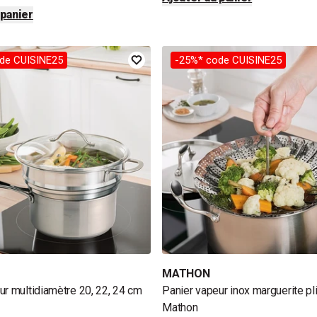
 panier
de CUISINE25
-25%* code CUISINE25
MATHON
ur multidiamètre 20, 22, 24 cm
Panier vapeur inox marguerite pl
Mathon