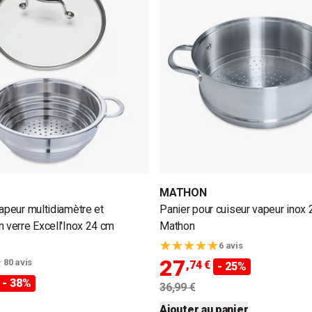
MATHON
vapeur multidiamètre et
Panier pour cuiseur vapeur inox
n verre Excell'Inox 24 cm
Mathon
6 avis
27
80 avis
,74 €
- 25%
- 38%
36,99 €
Ajouter au panier