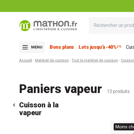
Bons plans
Lots jusqu'à -40%⁽¹⁾
Cui
MENU
Accueil
Matériel de cuisson
Tout le matériel de cuisson
Cuisson
Paniers vapeur
13 produits
Cuisson à la
vapeur
Moins che