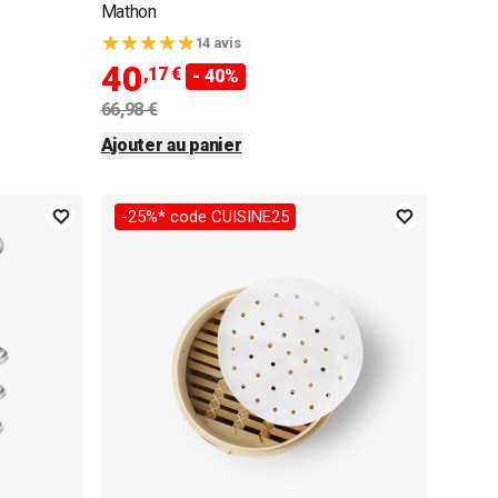
Mathon
14 avis
40
,17 €
- 40%
66,98 €
Ajouter au panier
-25%* code CUISINE25