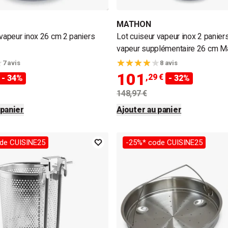
MATHON
 vapeur inox 26 cm 2 paniers
Lot cuiseur vapeur inox 2 paniers
vapeur supplémentaire 26 cm M
7 avis
8 avis
101
,29 €
- 34%
- 32%
148,97 €
 panier
Ajouter au panier
de CUISINE25
-25%* code CUISINE25