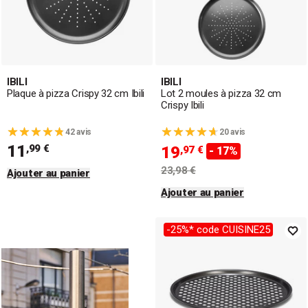
IBILI
IBILI
Plaque à pizza Crispy 32 cm Ibili
Lot 2 moules à pizza 32 cm
Crispy Ibili
42 avis
20 avis
11
,99 €
19
,97 €
- 17%
23,98 €
Ajouter au panier
Ajouter au panier
-25%* code CUISINE25