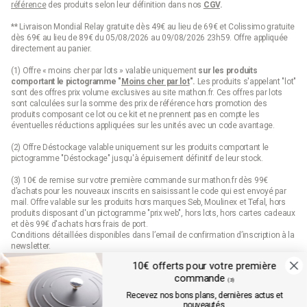
référence
des produits selon leur définition dans nos
CGV
.
** Livraison Mondial Relay gratuite dès 49€ au lieu de 69€ et Colissimo gratuite
dès 69€ au lieu de 89€ du 05/08/2026 au 09/08/2026 23h59. Offre appliquée
directement au panier.
(1) Offre « moins cher par lots » valable uniquement
sur les produits
comportant le pictogramme "
Moins cher par lot
".
Les produits s'appelant "lot"
sont des offres prix volume exclusives au site mathon.fr. Ces offres par lots
sont calculées sur la somme des
prix de référence
hors promotion des
produits composant ce lot ou ce kit et ne prennent pas en compte les
éventuelles réductions appliquées sur les unités avec un code avantage.
(2) Offre Déstockage valable uniquement sur les produits comportant le
pictogramme "Déstockage" jusqu'à épuisement définitif de leur stock.
(3) 10€ de remise sur votre première commande sur mathon.fr dès 99€
d’achats pour les nouveaux inscrits en saisissant le code qui est envoyé par
mail. Offre valable sur les produits hors marques Seb, Moulinex et Tefal, hors
produits disposant d'un pictogramme "prix web", hors lots, hors cartes cadeaux
et dès 99€ d'achats hors frais de port.
Conditions détaillées disponibles dans l’email de confirmation d’inscription à la
newsletter.
10€ offerts pour votre première
(4) Offre « Prix web » valable uniquement sur les produits comportant le
commande
pictogramme "prix web". Les produits indiqués "prix web" sont des offres
(3)
exclusives au site mathon.fr. Offre non applicable en magasin ou en catalogue.
Recevez nos bons plans, dernières actus et
nouveautés.