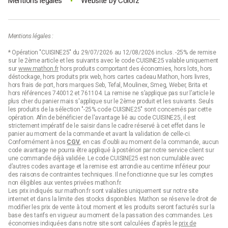
•
Mentions légales
Website by
Colorz
Mentions légales :
* Opération "CUISINE25" du 29/07/2026 au 12/08/2026 inclus. -25% de remise
sur le 2ème article et les suivants avec le code CUISINE25 valable uniquement
sur
www.mathon.fr
hors produits comportant des économies, hors lots, hors
déstockage, hors produits prix web, hors cartes cadeau Mathon, hors livres,
hors frais de port, hors marques Seb, Tefal, Moulinex, Smeg, Weber, Brita et
hors références 740012 et 761104. La remise ne s’applique pas sur l’article le
plus cher du panier mais s'applique sur le 2ème produit et les suivants. Seuls
les produits de la sélection "-25% code CUISINE25" sont concernés par cette
opération. Afin de bénéficier de l'avantage lié au code CUISINE25, il est
strictement impératif de le saisir dans le cadre réservé à cet effet dans le
panier au moment de la commande et avant la validation de celle-ci.
Conformément à nos
CGV
, en cas d'oubli au moment de la commande, aucun
code avantage ne pourra être appliqué à postériori par notre service client sur
une commande déjà validée. Le code CUISINE25 est non cumulable avec
d’autres codes avantage et la remise est arrondie au centime inférieur pour
des raisons de contraintes techniques. Il ne fonctionne que sur les comptes
non éligibles aux ventes privées mathon.fr.
Les prix indiqués sur mathon.fr sont valables uniquement sur notre site
internet et dans la limite des stocks disponibles. Mathon se réserve le droit de
modifier les prix de vente à tout moment et les produits seront facturés sur la
base des tarifs en vigueur au moment de la passation des commandes. Les
économies indiquées dans notre site sont calculées d'après le
prix de