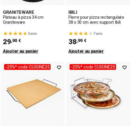
GRANITEWARE
IBILI
Plateau à pizza 34 cm
Pierre pour pizza rectangulaire
Graniteware
38 x 30 cm avec support Ibili
3 avis
7 avis
29
38
,90 €
,99 €
Ajouter au panier
Ajouter au panier
-25%* code CUISINE25
-25%* code CUISINE25