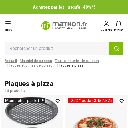
Achetez par lot, jusqu’à -40%¹ !
MENU
COMPTE
PANIER
Accueil
Matériel de cuisson
Tout le matériel de cuisson
Plaques et grilles de cuisson
Plaques à pizza
Plaques à pizza
13 produits
Moins cher par lot ⁽¹⁾
-25%* code CUISINE25