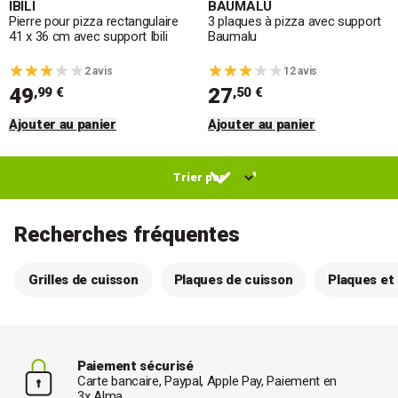
IBILI
BAUMALU
Pierre pour pizza rectangulaire
3 plaques à pizza avec support
41 x 36 cm avec support Ibili
Baumalu
2 avis
12 avis
49
27
,99 €
,50 €
Ajouter au panier
Ajouter au panier
Recherches fréquentes
Grilles de cuisson
Plaques de cuisson
Plaques et 
Paiement sécurisé
Carte bancaire, Paypal, Apple Pay, Paiement en
3x Alma