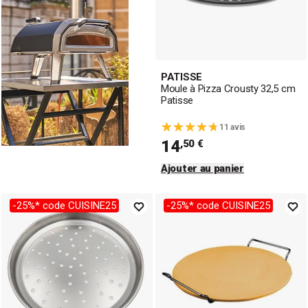
PATISSE
Moule à Pizza Crousty 32,5 cm
Patisse
11 avis
14
,50 €
Ajouter au panier
Tous nos fours à pizza
-25%* code CUISINE25
-25%* code CUISINE25
Je découvre