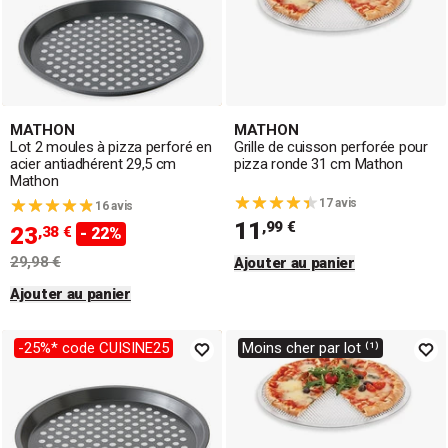
MATHON
MATHON
Lot 2 moules à pizza perforé en
Grille de cuisson perforée pour
acier antiadhérent 29,5 cm
pizza ronde 31 cm Mathon
Mathon
17 avis
16 avis
11
,99 €
23
,38 €
- 22%
29,98 €
Ajouter au panier
Ajouter au panier
-25%* code CUISINE25
Moins cher par lot ⁽¹⁾