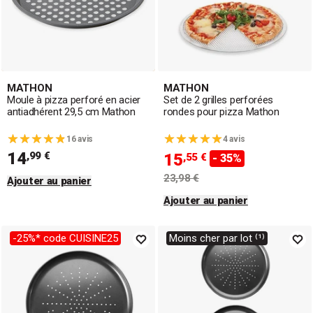
MATHON
MATHON
Moule à pizza perforé en acier
Set de 2 grilles perforées
antiadhérent 29,5 cm Mathon
rondes pour pizza Mathon
16 avis
4 avis
14
,99 €
15
,55 €
- 35%
23,98 €
Ajouter au panier
Ajouter au panier
-25%* code CUISINE25
Moins cher par lot ⁽¹⁾