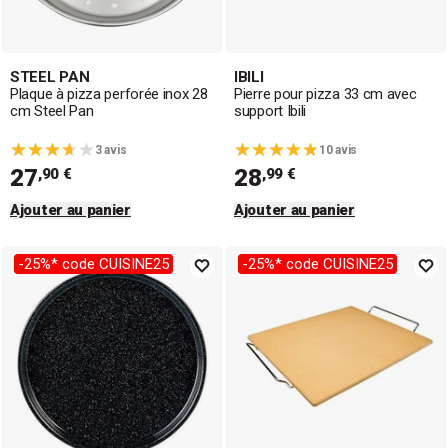
STEEL PAN
IBILI
Plaque à pizza perforée inox 28
Pierre pour pizza 33 cm avec
cm Steel Pan
support Ibili
3 avis
10 avis
27
28
,90 €
,99 €
Ajouter au panier
Ajouter au panier
-25%* code CUISINE25
-25%* code CUISINE25