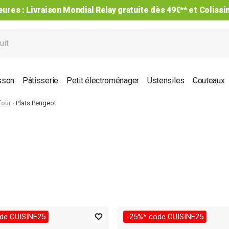
ures : Livraison Mondial Relay gratuite dès 49€** et Coliss
sson
Pâtisserie
Petit électroménager
Ustensiles
Couteaux
four
Plats Peugeot
de CUISINE25
-25%* code CUISINE25