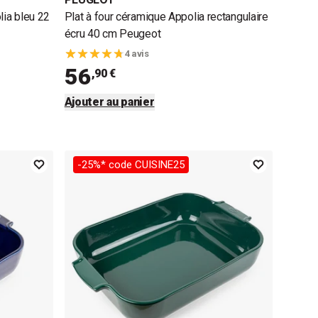
ia bleu 22
Plat à four céramique Appolia rectangulaire
écru 40 cm Peugeot
4 avis
56
,90 €
Ajouter au panier
-25%* code CUISINE25