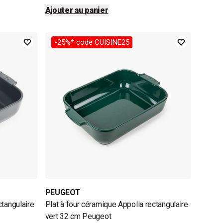
Ajouter au panier
-25%* code CUISINE25
PEUGEOT
ctangulaire
Plat à four céramique Appolia rectangulaire
vert 32 cm Peugeot