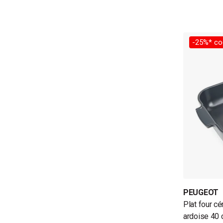
-25%* co
PEUGEOT
Plat four c
ardoise 40