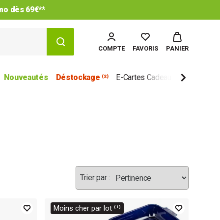
imo dès 69€**
COMPTE
FAVORIS
PANIER
Nouveautés
Déstockage ⁽²⁾
E-Cartes Cadeau
Marques
Moins cher par lot ⁽¹⁾