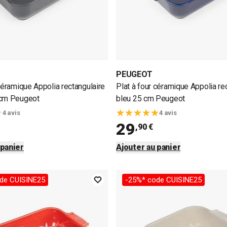
PEUGEOT
 céramique Appolia rectangulaire
Plat à four céramique Appolia re
 cm Peugeot
bleu 25 cm Peugeot
4 avis
4 avis
29
,90 €
 panier
Ajouter au panier
de CUISINE25
-25%* code CUISINE25