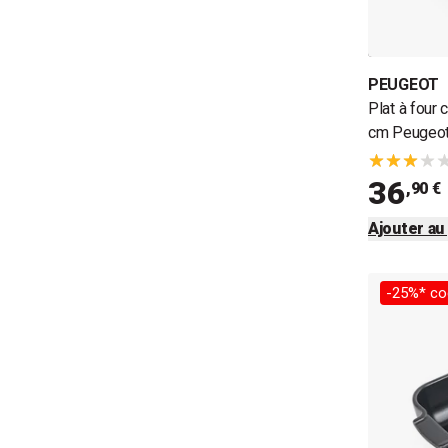
PEUGEOT
Plat à four
cm Peugeo
36
,90 €
Ajouter au
-25%* co