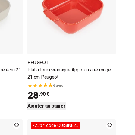
PEUGEOT
rré écru 21
Plat à four céramique Appolia carré rouge
21 cm Peugeot
6 avis
28
,90 €
Ajouter au panier
-25%* code CUISINE25