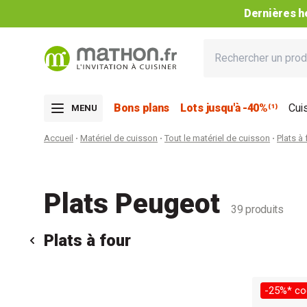
Dernières he
Bons plans
Lots jusqu'à -40%⁽¹⁾
Cui
MENU
Accueil
Matériel de cuisson
Tout le matériel de cuisson
Plats à 
Plats Peugeot
39 produits
Plats à four
-25%* co