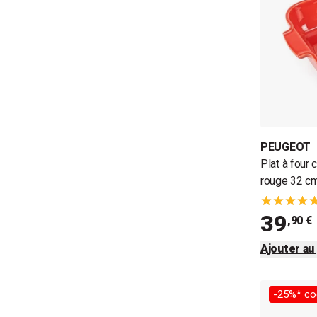
PEUGEOT
Plat à four
rouge 32 c
39
,90 €
Ajouter au
-25%* co