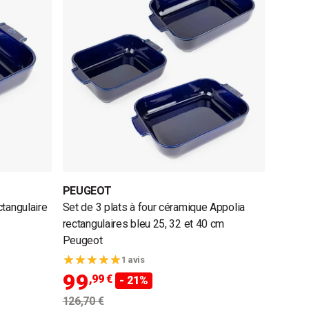
PEUGEOT
ctangulaire
Set de 3 plats à four céramique Appolia
rectangulaires bleu 25, 32 et 40 cm
Peugeot
1 avis
99
,99 €
- 21%
126,70 €