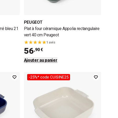
PEUGEOT
rré bleu 21
Plat à four céramique Appolia rectangulaire
vert 40 cm Peugeot
1 avis
56
,90 €
Ajouter au panier
-25%* code CUISINE25