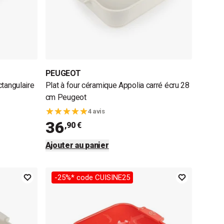
PEUGEOT
ctangulaire
Plat à four céramique Appolia carré écru 28
cm Peugeot
4 avis
36
,90 €
Ajouter au panier
-25%* code CUISINE25