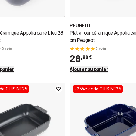
PEUGEOT
 céramique Appolia carré bleu 28
Plat à four céramique Appolia ca
t
cm Peugeot
2 avis
2 avis
28
,90 €
 panier
Ajouter au panier
de CUISINE25
-25%* code CUISINE25