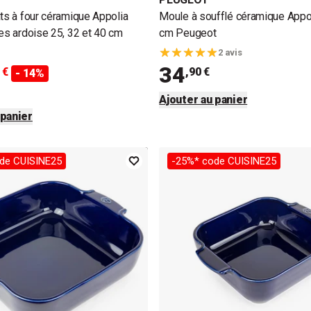
ats à four céramique Appolia
Moule à soufflé céramique Appol
res ardoise 25, 32 et 40 cm
cm Peugeot
2 avis
34
 €
,90 €
- 14%
Ajouter au panier
 panier
de CUISINE25
-25%* code CUISINE25