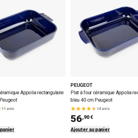
PEUGEOT
 céramique Appolia rectangulaire
Plat à four céramique Appolia re
 Peugeot
bleu 40 cm Peugeot
11 avis
14 avis
56
,90 €
 panier
Ajouter au panier