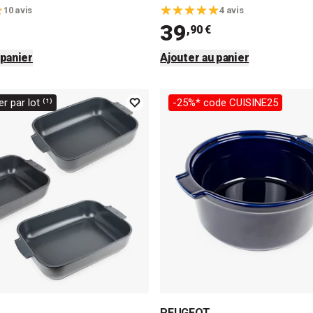
10 avis
4 avis
39
,90 €
 panier
Ajouter au panier
r par lot ⁽¹⁾
-25%* code CUISINE25
PEUGEOT