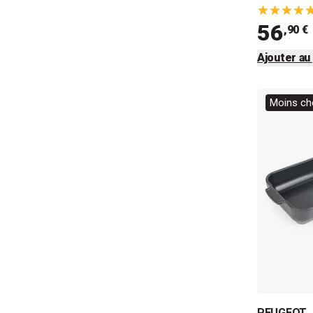
56
,90 €
Ajouter au
Moins che
PEUGEOT