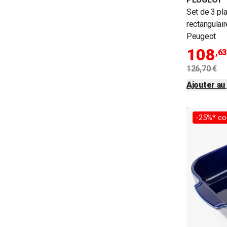
Set de 3 pl
rectangulai
Peugeot
108
,63
126,70 €
Ajouter au
-25%* co