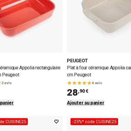
PEUGEOT
 céramique Appolia rectangulaire
Plat à four céramique Appolia ca
m Peugeot
cm Peugeot
2 avis
4 avis
28
,90 €
 panier
Ajouter au panier
de CUISINE25
-25%* code CUISINE25