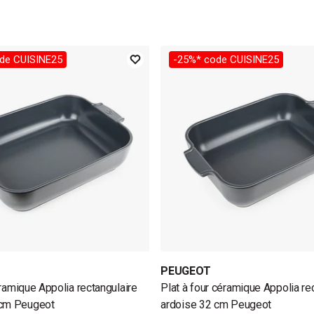
de CUISINE25
-25%* code CUISINE25
PEUGEOT
éramique Appolia rectangulaire
Plat à four céramique Appolia re
 cm Peugeot
ardoise 32 cm Peugeot