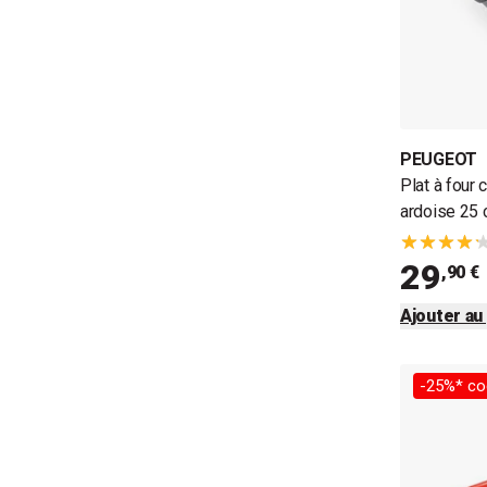
PEUGEOT
Plat à four
ardoise 25
29
,90 €
Ajouter au
-25%* co