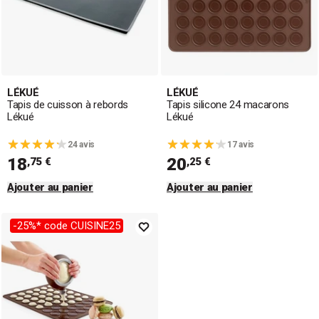
LÉKUÉ
LÉKUÉ
Tapis de cuisson à rebords
Tapis silicone 24 macarons
Lékué
Lékué
24 avis
17 avis
18
20
,75 €
,25 €
Ajouter au panier
Ajouter au panier
-25%* code CUISINE25