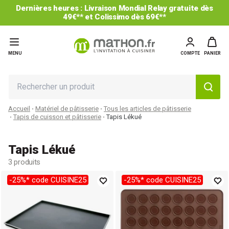
Dernières heures : Livraison Mondial Relay gratuite dès
49€** et Colissimo dès 69€**
MENU
COMPTE
PANIER
Accueil
Matériel de pâtisserie
Tous les articles de pâtisserie
Tapis de cuisson et pâtisserie
Tapis Lékué
Tapis Lékué
3 produits
-25%* code CUISINE25
-25%* code CUISINE25