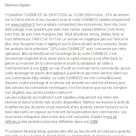
Mentions légales :
* Opération "CUISINE25" du 29/07/2026 au 12/08/2026 inclus. -25% de remise
sur le 2ème article et les suivants avec le code CUISINE25 valable uniquement
sur
www.mathon.fr
hors produits comportant des économies, hors lots, hors
déstockage, hors produits prix web, hors cartes cadeau Mathon, hors livres,
hors frais de port, hors marques Seb, Tefal, Moulinex, Smeg, Weber, Brita et
hors références 740012 et 761104. La remise ne s’applique pas sur l’article le
plus cher du panier mais s'applique sur le 2ème produit et les suivants. Seuls
les produits de la sélection "-25% code CUISINE25" sont concernés par cette
opération. Afin de bénéficier de l'avantage lié au code CUISINE25, il est
strictement impératif de le saisir dans le cadre réservé à cet effet dans le
panier au moment de la commande et avant la validation de celle-ci.
Conformément à nos
CGV
, en cas d'oubli au moment de la commande, aucun
code avantage ne pourra être appliqué à postériori par notre service client sur
une commande déjà validée. Le code CUISINE25 est non cumulable avec
d’autres codes avantage et la remise est arrondie au centime inférieur pour
des raisons de contraintes techniques. Il ne fonctionne que sur les comptes
non éligibles aux ventes privées mathon.fr.
Les prix indiqués sur mathon.fr sont valables uniquement sur notre site
internet et dans la limite des stocks disponibles. Mathon se réserve le droit de
modifier les prix de vente à tout moment et les produits seront facturés sur la
base des tarifs en vigueur au moment de la passation des commandes. Les
économies indiquées dans notre site sont calculées d'après le
prix de
référence
des produits selon leur définition dans nos
CGV
.
** Livraison Mondial Relay gratuite dès 49€ au lieu de 69€ et Colissimo gratuite