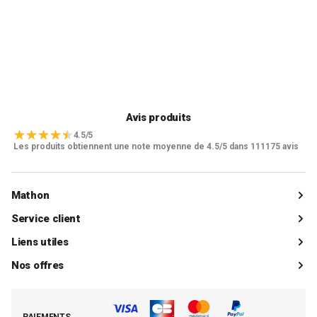
Avis produits
4.5/5
Les produits obtiennent une note moyenne de 4.5/5 dans 111175 avis
Mathon
Qui sommes-nous ?
Service client
Catalogue
Livraisons
Liens utiles
Guides d'achat
Paiements
Mon compte client
Nos offres
La boutique de Saint-Marcellin
Foire aux questions (FAQ)
Mes commandes
Cuisson tout inox
Espace presse
Contacter le SAV
Retrouver (ou activer) mon compte client
Nos best-sellers pâtisserie
Mathon BtoB
Demande de rétractation
PAIEMENTS