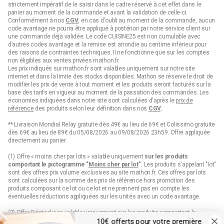
strictement impératif de le saisir dans le cadre réservé à cet effet dans le
panier au moment de la commande et avant la validation de celle-ci.
Conformément à nos
CGV
, en cas d'oubli au moment de la commande, aucun
code avantage ne pourra être appliqué à postériori par notre service client sur
une commande déjà validée. Le code CUISINE25 est non cumulable avec
d’autres codes avantage et la remise est arrondie au centime inférieur pour
des raisons de contraintes techniques. Il ne fonctionne que sur les comptes
non éligibles aux ventes privées mathon.fr.
Les prix indiqués sur mathon.fr sont valables uniquement sur notre site
internet et dans la limite des stocks disponibles. Mathon se réserve le droit de
modifier les prix de vente à tout moment et les produits seront facturés sur la
base des tarifs en vigueur au moment de la passation des commandes. Les
économies indiquées dans notre site sont calculées d'après le
prix de
référence
des produits selon leur définition dans nos
CGV
.
** Livraison Mondial Relay gratuite dès 49€ au lieu de 69€ et Colissimo gratuite
dès 69€ au lieu de 89€ du 05/08/2026 au 09/08/2026 23h59. Offre appliquée
directement au panier.
(1) Offre « moins cher par lots » valable uniquement
sur les produits
comportant le pictogramme "
Moins cher par lot
".
Les produits s'appelant "lot"
sont des offres prix volume exclusives au site mathon.fr. Ces offres par lots
sont calculées sur la somme des
prix de référence
hors promotion des
produits composant ce lot ou ce kit et ne prennent pas en compte les
éventuelles réductions appliquées sur les unités avec un code avantage.
(2) Offre Déstockage valable uniquement sur les produits comportant le
pictogramme "Déstockage" jusqu'à épuisement définitif de leur stock.
10€ offerts pour votre première