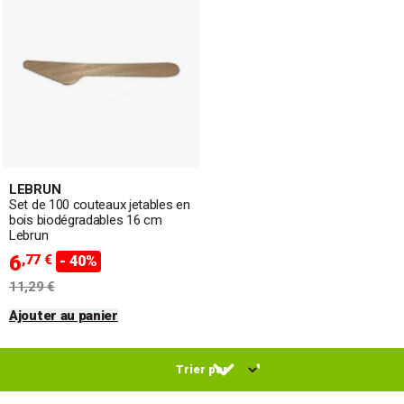
vente à emporter !
LEBRUN
Set de 100 couteaux jetables en
bois biodégradables 16 cm
Lebrun
6
,77 €
- 40%
11,29 €
Ajouter au panier