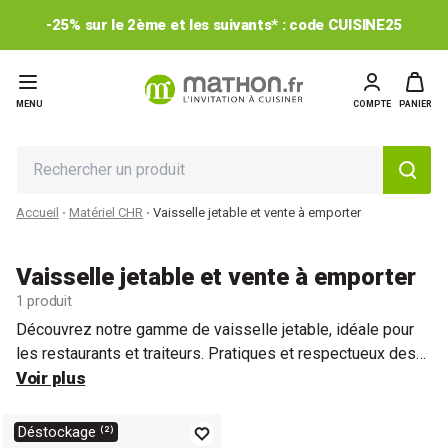
-25% sur le 2ème et les suivants* : code CUISINE25
MENU
COMPTE
PANIER
Accueil
Matériel CHR
Vaisselle jetable et vente à emporter
Vaisselle jetable et vente à emporter
1 produit
Découvrez notre gamme de vaisselle jetable, idéale pour
les restaurants et traiteurs. Pratiques et respectueux des
normes alimentaires, proposez une expérience conviviale à
Voir plus
vos clients tout en simplifiant votre gestion quotidienne.
Idéal pour les restaurants et établissements qui font de la
Déstockage ⁽²⁾