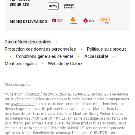
Moins cher par lot
La presse parle de Mathon
SÉCURISÉS
Tous nos bons plans
E-cartes cadeau Mathon
MODES DE LIVRAISON
Code promo Mathon
•
Paramètres des cookies
•
Protection des données personnelles
Politique avis produit
•
•
•
Conditions générales de vente
Accessibilité
•
Mentions légales
Website by
Colorz
Mentions légales :
* Opération "CUISINE25" du 29/07/2026 au 12/08/2026 inclus. -25% de remise
sur le 2ème article et les suivants avec le code CUISINE25 valable uniquement
sur
www.mathon.fr
hors produits comportant des économies, hors lots, hors
déstockage, hors produits prix web, hors cartes cadeau Mathon, hors livres,
hors frais de port, hors marques Seb, Tefal, Moulinex, Smeg, Weber, Brita et
hors références 740012 et 761104. La remise ne s’applique pas sur l’article le
plus cher du panier mais s'applique sur le 2ème produit et les suivants. Seuls
les produits de la sélection "-25% code CUISINE25" sont concernés par cette
opération. Afin de bénéficier de l'avantage lié au code CUISINE25, il est