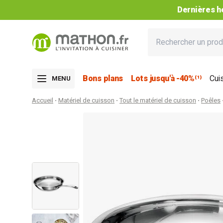
atuite dès 49€** et Colissimo dès 69€**
Bons plans
Lots jusqu'à -40%⁽¹⁾
Cui
MENU
Accueil
Matériel de cuisson
Tout le matériel de cuisson
Poêles