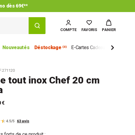
-25% sur le 2ème et les sui
COMPTE
FAVORIS
PANIER
Nouveautés
Déstockage ⁽²⁾
E-Cartes Cadeau
Marques
F.271120
e tout inox Chef 20 cm
a
0 €
4.5/5
63 avis
s forts de ce produit :