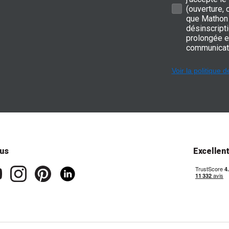
(ouverture,
que Mathon 
désinscripti
prolongée e
communicat
Voir la politique d
us
Excellen