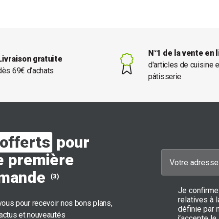
N°1 de la vente en 
Livraison gratuite
d'articles de cuisine 
dès 69€ d’achats
pâtisserie
offerts
pour
e première
mande
(3)
Je confirme
relatives à
ous pour recevoir nos bons plans,
définie par 
 actus et nouveautés
j’accepte le