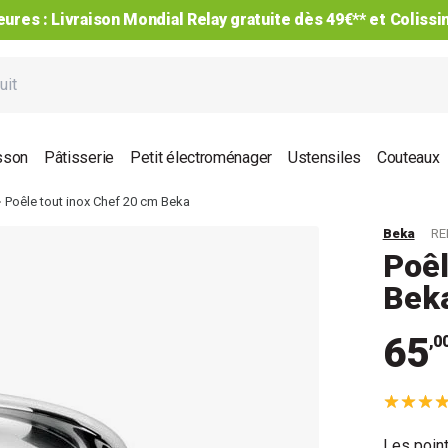
sson
Pâtisserie
Petit électroménager
Ustensiles
Couteaux
Poêle tout inox Chef 20 cm Beka
Beka
RE
Poêl
Bek
65
,0
Les point