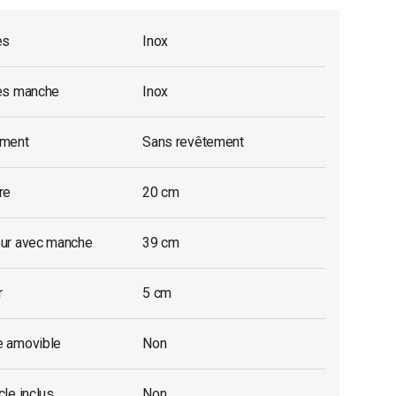
es
Inox
es manche
Inox
ment
Sans revêtement
re
20 cm
ur avec manche
39 cm
r
5 cm
 amovible
Non
le inclus
Non