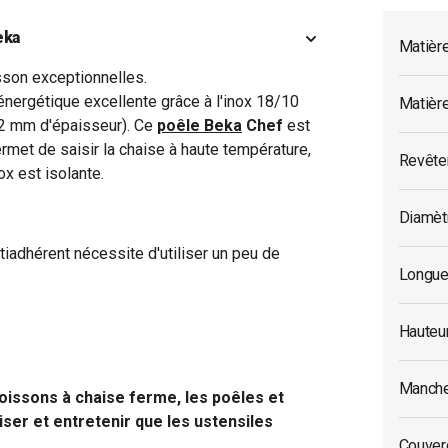
eka
Matièr
sson exceptionnelles.
é énergétique excellente grâce à l'inox 18/10
Matièr
6,2 mm d'épaisseur). Ce
poêle Beka
Chef
est
rmet de saisir la chaise à haute température,
Revête
ox est isolante.
Diamèt
iadhérent nécessite d'utiliser un peu de
Longue
Hauteu
Manche
 poissons à chaise ferme, les poêles et
iser et entretenir que les ustensiles
Couverc