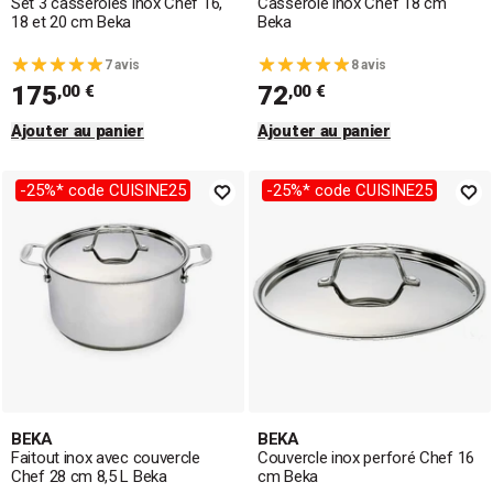
Set 3 casseroles inox Chef 16,
Casserole inox Chef 18 cm
18 et 20 cm Beka
Beka
7 avis
8 avis
175
72
,00 €
,00 €
Ajouter au panier
Ajouter au panier
-25%* code CUISINE25
-25%* code CUISINE25
BEKA
BEKA
Faitout inox avec couvercle
Couvercle inox perforé Chef 16
Chef 28 cm 8,5 L Beka
cm Beka