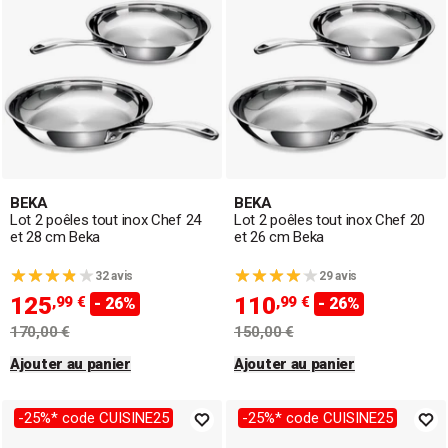
BEKA
BEKA
Lot 2 poêles tout inox Chef 24
Lot 2 poêles tout inox Chef 20
et 28 cm Beka
et 26 cm Beka
32 avis
29 avis
125
110
,99 €
,99 €
- 26%
- 26%
170,00 €
150,00 €
Ajouter au panier
Ajouter au panier
-25%* code CUISINE25
-25%* code CUISINE25