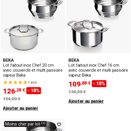
BEKA
BEKA
Lot faitout inox Chef 20 cm
Lot faitout inox Chef 16 cm
avec couvercle et multi passoire
avec couvercle et multi passoire
vapeur Beka
vapeur Beka
109
1 avis
,88 €
- 18%
126
,28 €
- 18%
134,00 €
154,00 €
Ajouter au panier
Ajouter au panier
Moins cher par lot ⁽¹⁾