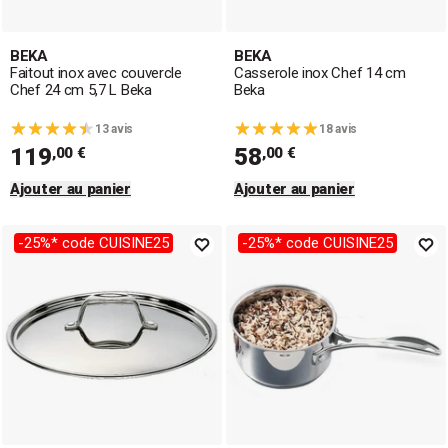
BEKA
BEKA
Faitout inox avec couvercle
Casserole inox Chef 14 cm
Chef 24 cm 5,7 L Beka
Beka
13 avis
18 avis
119
58
,00 €
,00 €
Ajouter au panier
Ajouter au panier
-25%* code CUISINE25
-25%* code CUISINE25