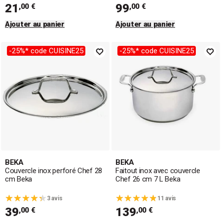
21
99
,00 €
,00 €
Ajouter au panier
Ajouter au panier
-25%* code CUISINE25
-25%* code CUISINE25
BEKA
BEKA
Couvercle inox perforé Chef 28
Faitout inox avec couvercle
cm Beka
Chef 26 cm 7 L Beka
3 avis
11 avis
39
139
,00 €
,00 €