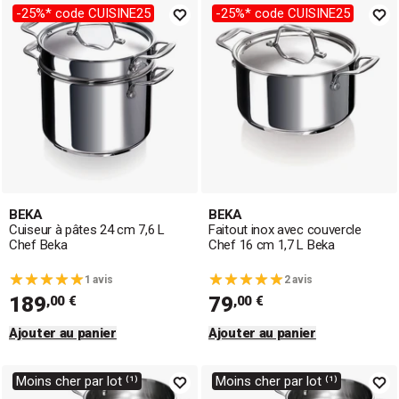
-25%* code CUISINE25
-25%* code CUISINE25
BEKA
BEKA
Cuiseur à pâtes 24 cm 7,6 L
Faitout inox avec couvercle
Chef Beka
Chef 16 cm 1,7 L Beka
1 avis
2 avis
189
79
,00 €
,00 €
Ajouter au panier
Ajouter au panier
Moins cher par lot ⁽¹⁾
Moins cher par lot ⁽¹⁾