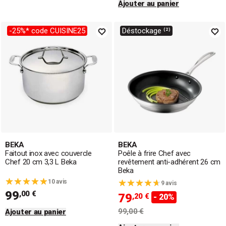
Ajouter au panier
-25%* code CUISINE25
Déstockage ⁽²⁾
BEKA
BEKA
Faitout inox avec couvercle
Poêle à frire Chef avec
Chef 20 cm 3,3 L Beka
revêtement anti-adhérent 26 cm
Beka
10 avis
9 avis
99
,00 €
79
,20 €
- 20%
99,00 €
Ajouter au panier