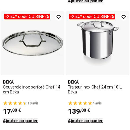
Ajouter au panier
-25%* code CUISINE25
-25%* code CUISINE25
BEKA
BEKA
Couvercle inox perforé Chef 14
Traiteur inox Chef 24 cm 10 L
cm Beka
Beka
10 avis
4 avis
17
139
,00 €
,00 €
Ajouter au panier
Ajouter au panier