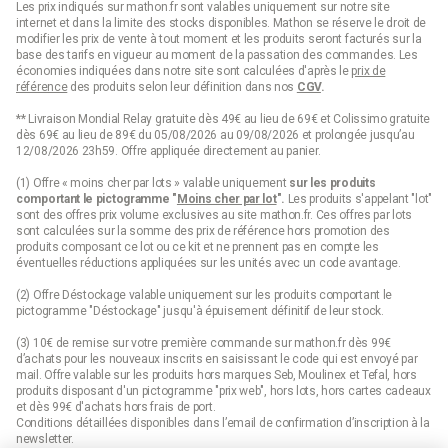
Les prix indiqués sur mathon.fr sont valables uniquement sur notre site
internet et dans la limite des stocks disponibles. Mathon se réserve le droit de
modifier les prix de vente à tout moment et les produits seront facturés sur la
base des tarifs en vigueur au moment de la passation des commandes. Les
économies indiquées dans notre site sont calculées d'après le
prix de
référence
des produits selon leur définition dans nos
CGV
.
** Livraison Mondial Relay gratuite dès 49€ au lieu de 69€ et Colissimo gratuite
dès 69€ au lieu de 89€ du 05/08/2026 au 09/08/2026 et prolongée jusqu’au
12/08/2026 23h59. Offre appliquée directement au panier.
(1) Offre « moins cher par lots » valable uniquement
sur les produits
comportant le pictogramme "
Moins cher par lot
".
Les produits s'appelant "lot"
sont des offres prix volume exclusives au site mathon.fr. Ces offres par lots
sont calculées sur la somme des
prix de référence
hors promotion des
produits composant ce lot ou ce kit et ne prennent pas en compte les
éventuelles réductions appliquées sur les unités avec un code avantage.
(2) Offre Déstockage valable uniquement sur les produits comportant le
pictogramme "Déstockage" jusqu'à épuisement définitif de leur stock.
(3) 10€ de remise sur votre première commande sur mathon.fr dès 99€
d’achats pour les nouveaux inscrits en saisissant le code qui est envoyé par
mail. Offre valable sur les produits hors marques Seb, Moulinex et Tefal, hors
produits disposant d'un pictogramme "prix web", hors lots, hors cartes cadeaux
et dès 99€ d'achats hors frais de port.
Conditions détaillées disponibles dans l’email de confirmation d’inscription à la
newsletter.