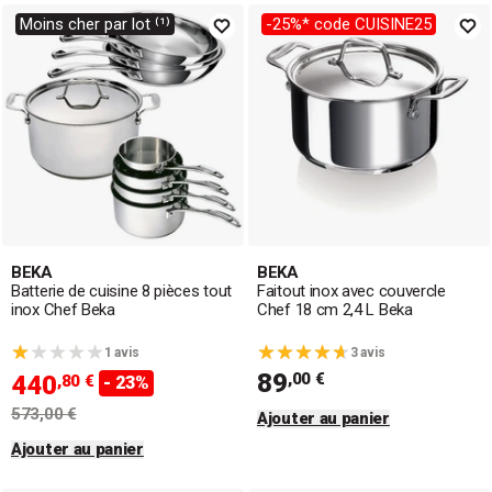
Moins cher par lot ⁽¹⁾
-25%* code CUISINE25
BEKA
BEKA
Batterie de cuisine 8 pièces tout
Faitout inox avec couvercle
inox Chef Beka
Chef 18 cm 2,4 L Beka
1 avis
3 avis
89
,00 €
440
,80 €
- 23%
573,00 €
Ajouter au panier
Ajouter au panier