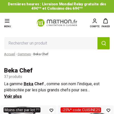
Dernières heures : Livraison Mondial Relay gratuite dès
49€** et Colissimo dès 69€**
MENU
COMPTE
PANIER
Accueil
Gammes
Beka Chef
Beka Chef
37 produits
La gamme
Beka
Chef
, comme son nom l'indique, est
plébiscitée par les plus grands chefs pour ses
performances exceptionnelles. Alliant
Voir plus
qualité de cuisson
irréprochable,
durabilité illimitée
et
design intemporel
,
c'est la gamme idéal pour des préparations culinaires de
Moins cher par lot ⁽¹⁾
-25%* code CUISINE25