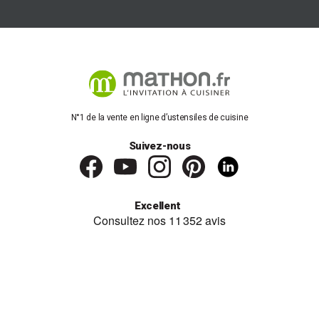
Polyvalents, vos ustensiles de cuisson de la gamme Chef sont
compatibles avec tous les feux
dont l'induction. Ils passent
également au
lave-vaisselle
ainsi qu'au
four
jusqu'à 200°C.
Quelles différences entre la collection Chef
ou
Beka Belvia
?
Les collections
Chef
et
Belvia
se ressemblent sur de nombreux
points. Toutes les 2 conçues en acier inoxydable 18/10 et dotées
d'un triple fond encapsulé, ces collections de poêles, casseroles,
N°1 de la vente en ligne d’ustensiles de cuisine
faitouts et sauteuses sont idéales à utiliser au quotidien. Dotés de
anses et poignées en fonte d'inox riveté, les ustensiles sont
Suivez-nous
faciles et agréables à prendre en main.
Autre point commun, la compatibilité avec les sources de chaleur
: les 2 gammes sont compatibles avec tous les feux et passent
au four. Cependant, pour le matériel Belvia il est recommandé de
Excellent
ne pas dépasser les 180°C contre 200°C pour la gamme Chef.
Les faitouts se distinguent avec leurs couvercles car la collection
Belvia est dotée de couvercles en verre là où la collection Chef
est tout inox, du récipient au couvercle.
Esthétiquement, les 2 gammes se différencient par l'aspect plus
bombé et moins brillant de la collection Belvia. Celle-ci présente
également moins de choix de diamètres et d'ustensiles que la
collection Chef qui présente par exemple 5 tailles de poêles à frire