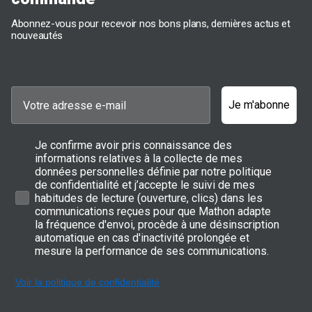
Pour vos poêles et sauteuses de la collection Chef, Beka vous
Abonnez-vous pour recevoir nos bons plans, dernières actus et
laisse le choix entre des ustensiles dotés d'un
revêtement de
nouveautés
qualité Dualforce
ou du matériel tout inox. Privilégiez les
ustensiles revêtus pour cuire des aliments fragiles avec peu de
matière grasse. Pour vos viandes et plats en sauce, une poêle ou
sauteuse non revêtue sera tout aussi facile à maitriser.
Je m'abonne
Casseroles, marmites, traiteurs et
couvercles pour vos plats mijotés
Je confirme avoir pris connaissance des
informations relatives à la collecte de mes
Pour vos cuissons mijotées, rien de mieux que ces différents
données personnelles définie par notre politique
ustensiles de plus ou moins grande contenance. Soupes, ragoûts
de confidentialité et j’accepte le suivi de mes
et plats en sauce seront délicieusement cuits dans ces cuves
habitudes de lecture (ouverture, clics) dans les
permettant une diffusion de la chaleur optimale. Grâce aux
communications reçues pour que Mathon adapte
graduations intérieures, vous ajoutez la quantité de liquide de
votre recette sans difficulté.
la fréquence d'envoi, procède à une désinscription
automatique en cas d'inactivité prolongée et
Le couvercle, également en inox, est doté de petits trous
mesure la performance de ses communications.
permettant à la vapeur de s'échapper afin d'éviter tout
débordement ou bruit désagréable en cours de cuisson. Avec ces
couvercles sur vos casseroles et marmites, vous pouvez laisser
Voir la politique de confidentialité
vos plats cuire sereinement.