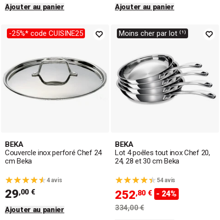
Ajouter au panier
Ajouter au panier
-25%* code CUISINE25
Moins cher par lot ⁽¹⁾
BEKA
BEKA
Couvercle inox perforé Chef 24
Lot 4 poêles tout inox Chef 20,
cm Beka
24, 28 et 30 cm Beka
4 avis
54 avis
29
,00 €
252
,80 €
- 24%
334,00 €
Ajouter au panier