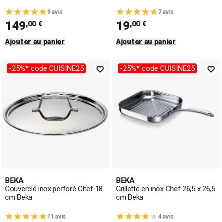
9 avis
7 avis
149
19
,00 €
,00 €
Ajouter au panier
Ajouter au panier
-25%* code CUISINE25
-25%* code CUISINE25
BEKA
BEKA
Couvercle inox perforé Chef 18
Grillette en inox Chef 26,5 x 26,5
cm Beka
cm Beka
11 avis
4 avis