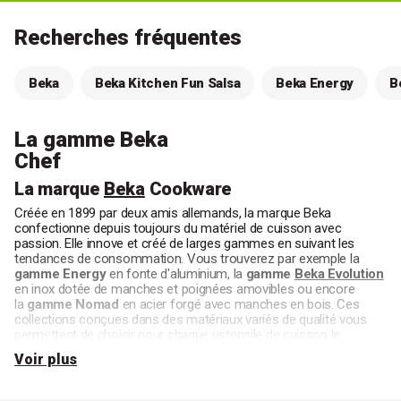
Recherches fréquentes
Beka
Beka Kitchen Fun Salsa
Beka Energy
B
La gamme Beka
Chef
La marque
Beka
Cookware
Créée en 1899 par deux amis allemands, la marque Beka
confectionne depuis toujours du matériel de cuisson avec
passion. Elle innove et créé de larges gammes en suivant les
tendances de consommation. Vous trouverez par exemple la
gamme Energy
en fonte d'aluminium, la
gamme
Beka Evolution
en inox dotée de manches et poignées amovibles ou encore
la
gamme Nomad
en acier forgé avec manches en bois. Ces
collections conçues dans des matériaux variés de qualité vous
permettent de choisir pour chaque ustensile de cuisson le
matériel qui vous plait.
Voir plus
La série d'ustensiles Chef pour les pro et