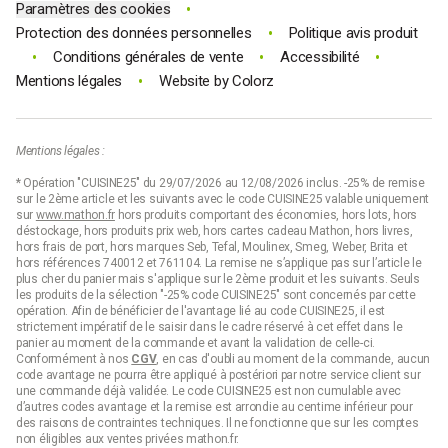
•
Paramètres des cookies
•
Protection des données personnelles
Politique avis produit
•
•
•
Conditions générales de vente
Accessibilité
•
Mentions légales
Website by
Colorz
Mentions légales :
* Opération "CUISINE25" du 29/07/2026 au 12/08/2026 inclus. -25% de remise
sur le 2ème article et les suivants avec le code CUISINE25 valable uniquement
sur
www.mathon.fr
hors produits comportant des économies, hors lots, hors
déstockage, hors produits prix web, hors cartes cadeau Mathon, hors livres,
hors frais de port, hors marques Seb, Tefal, Moulinex, Smeg, Weber, Brita et
hors références 740012 et 761104. La remise ne s’applique pas sur l’article le
plus cher du panier mais s'applique sur le 2ème produit et les suivants. Seuls
les produits de la sélection "-25% code CUISINE25" sont concernés par cette
opération. Afin de bénéficier de l'avantage lié au code CUISINE25, il est
strictement impératif de le saisir dans le cadre réservé à cet effet dans le
panier au moment de la commande et avant la validation de celle-ci.
Conformément à nos
CGV
, en cas d'oubli au moment de la commande, aucun
code avantage ne pourra être appliqué à postériori par notre service client sur
une commande déjà validée. Le code CUISINE25 est non cumulable avec
d’autres codes avantage et la remise est arrondie au centime inférieur pour
des raisons de contraintes techniques. Il ne fonctionne que sur les comptes
non éligibles aux ventes privées mathon.fr.