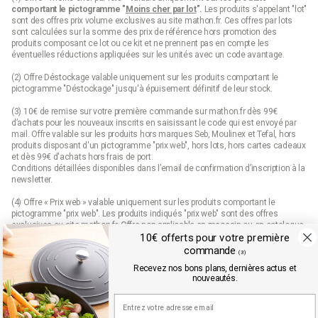
comportant le pictogramme "
Moins cher par lot
".
Les produits s'appelant "lot"
sont des offres prix volume exclusives au site mathon.fr. Ces offres par lots
sont calculées sur la somme des
prix de référence
hors promotion des
produits composant ce lot ou ce kit et ne prennent pas en compte les
éventuelles réductions appliquées sur les unités avec un code avantage.
(2) Offre Déstockage valable uniquement sur les produits comportant le
pictogramme "Déstockage" jusqu'à épuisement définitif de leur stock.
(3) 10€ de remise sur votre première commande sur mathon.fr dès 99€
d’achats pour les nouveaux inscrits en saisissant le code qui est envoyé par
mail. Offre valable sur les produits hors marques Seb, Moulinex et Tefal, hors
produits disposant d'un pictogramme "prix web", hors lots, hors cartes cadeaux
et dès 99€ d'achats hors frais de port.
Conditions détaillées disponibles dans l’email de confirmation d’inscription à la
newsletter.
(4) Offre « Prix web » valable uniquement sur les produits comportant le
pictogramme "prix web". Les produits indiqués "prix web" sont des offres
exclusives au site mathon.fr. Offre non applicable en magasin ou en catalogue.
10€ offerts pour votre première
commande
(3)
Recevez nos bons plans, dernières actus et
Mathon.fr est membre de la FEVAD (fédération du e-commerce et de la vente à
nouveautés.
distance)