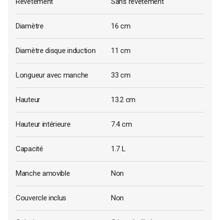
Revêtement
Sans revêtement
Diamètre
16 cm
Diamètre disque induction
11 cm
Longueur avec manche
33 cm
Hauteur
13.2 cm
Hauteur intérieure
7.4 cm
Capacité
1.7 L
Manche amovible
Non
Couvercle inclus
Non