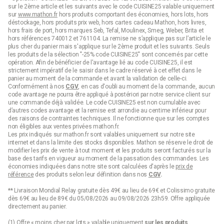
sur le 2ème article et les suivants avec le code CUISINE25 valable uniquement
sur
www.mathon.fr
hors produits comportant des économies, hors lots, hors
déstockage, hors produits prix web, hors cartes cadeau Mathon, hors livres,
hors frais de port, hors marques Seb, Tefal, Moulinex, Smeg, Weber, Brita et
hors références 740012 et 761104. La remise ne s’applique pas sur l’article le
plus cher du panier mais s'applique sur le 2ème produit et les suivants. Seuls
les produits de la sélection "-25% code CUISINE25" sont concernés par cette
opération. Afin de bénéficier de l'avantage lié au code CUISINE25, il est
strictement impératif de le saisir dans le cadre réservé à cet effet dans le
panier au moment de la commande et avant la validation de celle-ci.
Conformément à nos
CGV
, en cas d'oubli au moment de la commande, aucun
code avantage ne pourra être appliqué à postériori par notre service client sur
une commande déjà validée. Le code CUISINE25 est non cumulable avec
d’autres codes avantage et la remise est arrondie au centime inférieur pour
des raisons de contraintes techniques. Il ne fonctionne que sur les comptes
non éligibles aux ventes privées mathon.fr.
Les prix indiqués sur mathon.fr sont valables uniquement sur notre site
internet et dans la limite des stocks disponibles. Mathon se réserve le droit de
modifier les prix de vente à tout moment et les produits seront facturés sur la
base des tarifs en vigueur au moment de la passation des commandes. Les
économies indiquées dans notre site sont calculées d'après le
prix de
référence
des produits selon leur définition dans nos
CGV
.
** Livraison Mondial Relay gratuite dès 49€ au lieu de 69€ et Colissimo gratuite
dès 69€ au lieu de 89€ du 05/08/2026 au 09/08/2026 23h59. Offre appliquée
directement au panier.
(1) Offre « moins cher par lots » valable uniquement
sur les produits