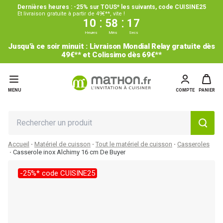
Dernières heures : -25% sur TOUS* les suivants, code CUISINE25
Et livraison gratuite à partir de 49€**, vite !
:
:
10
58
16
Heures
Mins
Secs
Jusqu'à ce soir minuit : Livraison Mondial Relay gratuite dès
49€** et Colissimo dès 69€**
MENU
COMPTE
PANIER
Accueil
Matériel de cuisson
Tout le matériel de cuisson
Casseroles
Casserole inox Alchimy 16 cm De Buyer
-25%* code CUISINE25