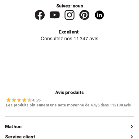
Suivez-nous
Excellent
Avis produits
4.5/5
Les produits obtiennent une note moyenne de 4.5/5 dans 112130 avis
Mathon
Qui sommes-nous ?
Service client