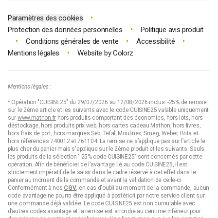
•
Paramètres des cookies
•
Protection des données personnelles
Politique avis produit
•
•
•
Conditions générales de vente
Accessibilité
•
Mentions légales
Website by
Colorz
Mentions légales :
* Opération "CUISINE25" du 29/07/2026 au 12/08/2026 inclus. -25% de remise
sur le 2ème article et les suivants avec le code CUISINE25 valable uniquement
sur
www.mathon.fr
hors produits comportant des économies, hors lots, hors
déstockage, hors produits prix web, hors cartes cadeau Mathon, hors livres,
hors frais de port, hors marques Seb, Tefal, Moulinex, Smeg, Weber, Brita et
hors références 740012 et 761104. La remise ne s’applique pas sur l’article le
plus cher du panier mais s'applique sur le 2ème produit et les suivants. Seuls
les produits de la sélection "-25% code CUISINE25" sont concernés par cette
opération. Afin de bénéficier de l'avantage lié au code CUISINE25, il est
strictement impératif de le saisir dans le cadre réservé à cet effet dans le
panier au moment de la commande et avant la validation de celle-ci.
Conformément à nos
CGV
, en cas d'oubli au moment de la commande, aucun
code avantage ne pourra être appliqué à postériori par notre service client sur
une commande déjà validée. Le code CUISINE25 est non cumulable avec
d’autres codes avantage et la remise est arrondie au centime inférieur pour