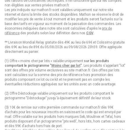
des raisons de contraintes techniques. Il ne fonctionne que sur les comptes
non éligibles aux ventes privées mathon.fr.
Les prix indiqués sur mathon.fr sont valables uniquement sur notre site
internet et dans la limite des stocks disponibles. Mathon se réserve le droit de
modifier les prix de vente à tout moment et les produits seront facturés sur la
base des tarifs en vigueur au moment de la passation des commandes. Les
économies indiquées dans notre site sont calculées d'après le
prix de
référence
des produits selon leur définition dans nos
CGV
.
** Livraison Mondial Relay gratuite dès 49€ au lieu de 69€ et Colissimo gratuite
dès 69€ au lieu de 89€ du 05/08/2026 au 09/08/2026 23h59. Offre appliquée
directement au panier.
(1) Offre « moins cher par lots » valable uniquement
sur les produits
comportant le pictogramme "
Moins cher par lot
".
Les produits s'appelant "lot"
sont des offres prix volume exclusives au site mathon.fr. Ces offres par lots
sont calculées sur la somme des
prix de référence
hors promotion des
produits composant ce lot ou ce kit et ne prennent pas en compte les
éventuelles réductions appliquées sur les unités avec un code avantage.
(2) Offre Déstockage valable uniquement sur les produits comportant le
pictogramme "Déstockage" jusqu'à épuisement définitif de leur stock.
(3) 10€ de remise sur votre première commande sur mathon.fr dès 99€
d’achats pour les nouveaux inscrits en saisissant le code qui est envoyé par
mail. Offre valable sur les produits hors marques Seb, Moulinex et Tefal, hors
produits disposant d'un pictogramme "prix web", hors lots, hors cartes cadeaux
et dès 99€ d'achats hors frais de port.