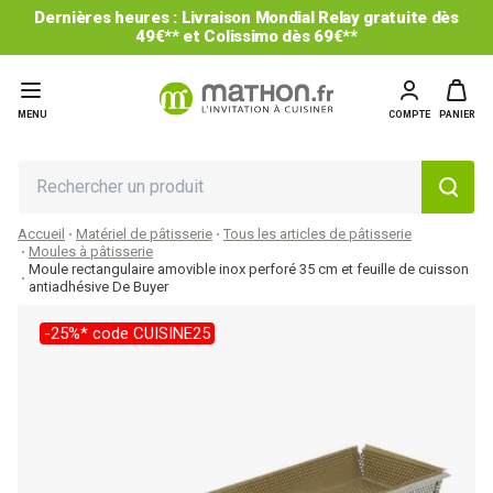
Dernières heures : Livraison Mondial Relay gratuite dès
49€** et Colissimo dès 69€**
MENU
COMPTE
PANIER
Accueil
Matériel de pâtisserie
Tous les articles de pâtisserie
Moules à pâtisserie
Moule rectangulaire amovible inox perforé 35 cm et feuille de cuisson
antiadhésive De Buyer
-25%* code CUISINE25