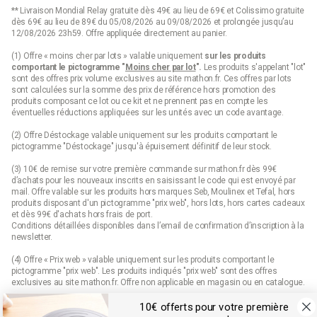
** Livraison Mondial Relay gratuite dès 49€ au lieu de 69€ et Colissimo gratuite
dès 69€ au lieu de 89€ du 05/08/2026 au 09/08/2026 et prolongée jusqu’au
12/08/2026 23h59. Offre appliquée directement au panier.
(1) Offre « moins cher par lots » valable uniquement
sur les produits
comportant le pictogramme "
Moins cher par lot
".
Les produits s'appelant "lot"
sont des offres prix volume exclusives au site mathon.fr. Ces offres par lots
sont calculées sur la somme des
prix de référence
hors promotion des
produits composant ce lot ou ce kit et ne prennent pas en compte les
éventuelles réductions appliquées sur les unités avec un code avantage.
(2) Offre Déstockage valable uniquement sur les produits comportant le
pictogramme "Déstockage" jusqu'à épuisement définitif de leur stock.
(3) 10€ de remise sur votre première commande sur mathon.fr dès 99€
d’achats pour les nouveaux inscrits en saisissant le code qui est envoyé par
mail. Offre valable sur les produits hors marques Seb, Moulinex et Tefal, hors
produits disposant d'un pictogramme "prix web", hors lots, hors cartes cadeaux
et dès 99€ d'achats hors frais de port.
Conditions détaillées disponibles dans l’email de confirmation d’inscription à la
newsletter.
(4) Offre « Prix web » valable uniquement sur les produits comportant le
pictogramme "prix web". Les produits indiqués "prix web" sont des offres
exclusives au site mathon.fr. Offre non applicable en magasin ou en catalogue.
10€ offerts pour votre première