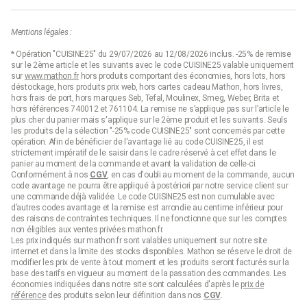
Mentions légales :
* Opération "CUISINE25" du 29/07/2026 au 12/08/2026 inclus. -25% de remise
sur le 2ème article et les suivants avec le code CUISINE25 valable uniquement
sur
www.mathon.fr
hors produits comportant des économies, hors lots, hors
déstockage, hors produits prix web, hors cartes cadeau Mathon, hors livres,
hors frais de port, hors marques Seb, Tefal, Moulinex, Smeg, Weber, Brita et
hors références 740012 et 761104. La remise ne s’applique pas sur l’article le
plus cher du panier mais s'applique sur le 2ème produit et les suivants. Seuls
les produits de la sélection "-25% code CUISINE25" sont concernés par cette
opération. Afin de bénéficier de l'avantage lié au code CUISINE25, il est
strictement impératif de le saisir dans le cadre réservé à cet effet dans le
panier au moment de la commande et avant la validation de celle-ci.
Conformément à nos
CGV
, en cas d'oubli au moment de la commande, aucun
code avantage ne pourra être appliqué à postériori par notre service client sur
une commande déjà validée. Le code CUISINE25 est non cumulable avec
d’autres codes avantage et la remise est arrondie au centime inférieur pour
des raisons de contraintes techniques. Il ne fonctionne que sur les comptes
non éligibles aux ventes privées mathon.fr.
Les prix indiqués sur mathon.fr sont valables uniquement sur notre site
internet et dans la limite des stocks disponibles. Mathon se réserve le droit de
modifier les prix de vente à tout moment et les produits seront facturés sur la
base des tarifs en vigueur au moment de la passation des commandes. Les
économies indiquées dans notre site sont calculées d'après le
prix de
référence
des produits selon leur définition dans nos
CGV
.