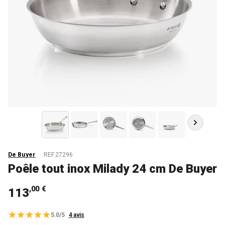
De Buyer
REF.27296
Poêle tout inox Milady 24 cm De Buyer
,00 €
113
5.0/5
4 avis