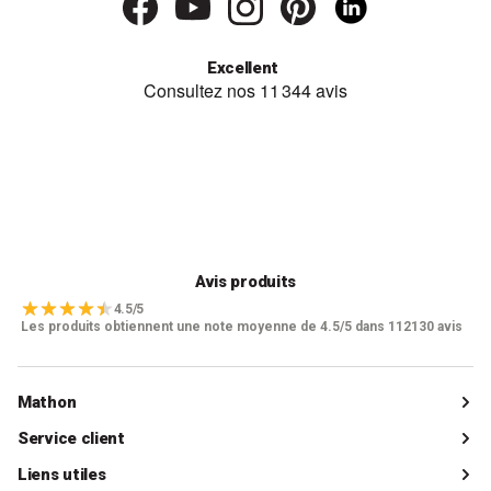
Excellent
Avis produits
4.5/5
Les produits obtiennent une note moyenne de 4.5/5 dans 112130 avis
Mathon
Qui sommes-nous ?
Service client
Catalogue
Livraisons
Liens utiles