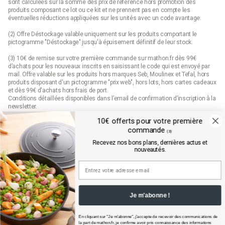
sont calculées sur la somme des
prix de référence
hors promotion des
produits composant ce lot ou ce kit et ne prennent pas en compte les
éventuelles réductions appliquées sur les unités avec un code avantage.
(2) Offre Déstockage valable uniquement sur les produits comportant le
pictogramme "Déstockage" jusqu'à épuisement définitif de leur stock.
(3) 10€ de remise sur votre première commande sur mathon.fr dès 99€
d’achats pour les nouveaux inscrits en saisissant le code qui est envoyé par
mail. Offre valable sur les produits hors marques Seb, Moulinex et Tefal, hors
produits disposant d'un pictogramme "prix web", hors lots, hors cartes cadeaux
et dès 99€ d'achats hors frais de port.
Conditions détaillées disponibles dans l’email de confirmation d’inscription à la
newsletter.
10€ offerts pour votre première
(4) Offre « Prix web » valable uniquement sur les produits comportant le
commande
pictogramme "prix web". Les produits indiqués "prix web" sont des offres
(3)
exclusives au site mathon.fr. Offre non applicable en magasin ou en catalogue.
Recevez nos bons plans, dernières actus et
nouveautés.
Mathon.fr est membre de la FEVAD (fédération du e-commerce et de la vente à
distance)
Je m'abonne !
En cliquant sur "Je m'abonne", j'accepte de recevoir des communications de
la part de
mathon.fr
, je confirme avoir pris connaissance des informations