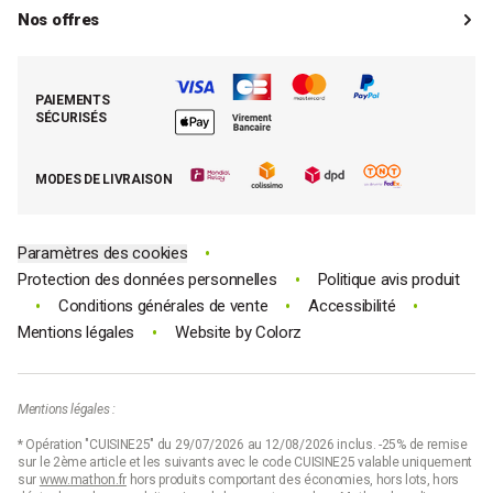
Guides d'achat
Paiements
Mon compte client
Nos offres
La boutique de Saint-Marcellin
Foire aux questions (FAQ)
Mes commandes
Cuisson tout inox
Espace presse
Contacter le SAV
Retrouver (ou activer) mon compte client
Nos best-sellers pâtisserie
Mathon BtoB
Demande de rétractation
PAIEMENTS
Moins cher par lot
La presse parle de Mathon
SÉCURISÉS
Tous nos bons plans
E-cartes cadeau Mathon
MODES DE LIVRAISON
Code promo Mathon
•
Paramètres des cookies
•
Protection des données personnelles
Politique avis produit
•
•
•
Conditions générales de vente
Accessibilité
•
Mentions légales
Website by
Colorz
Mentions légales :
* Opération "CUISINE25" du 29/07/2026 au 12/08/2026 inclus. -25% de remise
sur le 2ème article et les suivants avec le code CUISINE25 valable uniquement
sur
www.mathon.fr
hors produits comportant des économies, hors lots, hors