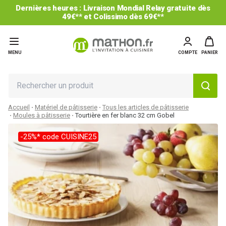
Dernières heures : Livraison Mondial Relay gratuite dès
49€** et Colissimo dès 69€**
MENU
COMPTE
PANIER
Accueil
Matériel de pâtisserie
Tous les articles de pâtisserie
Moules à pâtisserie
Tourtière en fer blanc 32 cm Gobel
-25%* code CUISINE25