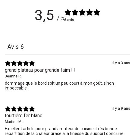
3,5
/ 5
6 avis
Avis
6
il y a 3 ans
grand plateau pour grande faim !!!
Jeanne R.
dommage que le bord soit un peu court à mon goût. sinon
impeccable !
il y a 9 ans
tourtiére fer blanc
Martine M.
Excellent article pour grand amateur de cuisine .Très bonne
répartition de la chaleur grâce à la finesse du support donc une