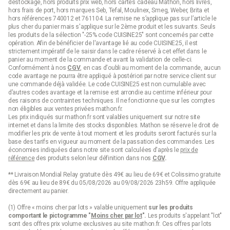
déstockage, hors produits prix web, hors cartes cadeau Mathon, hors livres,
hors frais de port, hors marques Seb, Tefal, Moulinex, Smeg, Weber, Brita et
hors références 740012 et 761104. La remise ne s’applique pas sur l’article le
plus cher du panier mais s'applique sur le 2ème produit et les suivants. Seuls
les produits de la sélection "-25% code CUISINE25" sont concernés par cette
opération. Afin de bénéficier de l'avantage lié au code CUISINE25, il est
strictement impératif de le saisir dans le cadre réservé à cet effet dans le
panier au moment de la commande et avant la validation de celle-ci.
Conformément à nos
CGV
, en cas d'oubli au moment de la commande, aucun
code avantage ne pourra être appliqué à postériori par notre service client sur
une commande déjà validée. Le code CUISINE25 est non cumulable avec
d’autres codes avantage et la remise est arrondie au centime inférieur pour
des raisons de contraintes techniques. Il ne fonctionne que sur les comptes
non éligibles aux ventes privées mathon.fr.
Les prix indiqués sur mathon.fr sont valables uniquement sur notre site
internet et dans la limite des stocks disponibles. Mathon se réserve le droit de
modifier les prix de vente à tout moment et les produits seront facturés sur la
base des tarifs en vigueur au moment de la passation des commandes. Les
économies indiquées dans notre site sont calculées d'après le
prix de
référence
des produits selon leur définition dans nos
CGV
.
** Livraison Mondial Relay gratuite dès 49€ au lieu de 69€ et Colissimo gratuite
dès 69€ au lieu de 89€ du 05/08/2026 au 09/08/2026 23h59. Offre appliquée
directement au panier.
(1) Offre « moins cher par lots » valable uniquement
sur les produits
comportant le pictogramme "
Moins cher par lot
".
Les produits s'appelant "lot"
sont des offres prix volume exclusives au site mathon.fr. Ces offres par lots