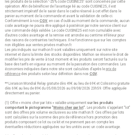
les produits de la sélection "-25% code CUISINE25" sont concernés par cette
opération. Afin de bénéficier de l'avantage lié au code CUISINE25, il est
strictement impératif de le saisir dans le cadre réservé à cet effet dans le
panier au moment de la commande et avant la validation de celle-ci.
Conformément à nos
CGV
, en cas d'oubli au moment de la commande, aucun
code avantage ne pourra être appliqué à postériori par notre service client sur
une commande déjà validée. Le code CUISINE25 est non cumulable avec
d’autres codes avantage et la remise est arrondie au centime inférieur pour
des raisons de contraintes techniques. Il ne fonctionne que sur les comptes
non éligibles aux ventes privées mathon.fr.
Les prix indiqués sur mathon.fr sont valables uniquement sur notre site
internet et dans la limite des stocks disponibles. Mathon se réserve le droit de
modifier les prix de vente à tout moment et les produits seront facturés sur la
base des tarifs en vigueur au moment de la passation des commandes. Les
économies indiquées dans notre site sont calculées d'après le
prix de
référence
des produits selon leur définition dans nos
CGV
.
** Livraison Mondial Relay gratuite dès 49€ au lieu de 69€ et Colissimo gratuite
dès 69€ au lieu de 89€ du 05/08/2026 au 09/08/2026 23h59. Offre appliquée
directement au panier.
(1) Offre « moins cher par lots » valable uniquement
sur les produits
comportant le pictogramme "
Moins cher par lot
".
Les produits s'appelant "lot"
sont des offres prix volume exclusives au site mathon.fr. Ces offres par lots
sont calculées sur la somme des
prix de référence
hors promotion des
produits composant ce lot ou ce kit et ne prennent pas en compte les
éventuelles réductions appliquées sur les unités avec un code avantage.