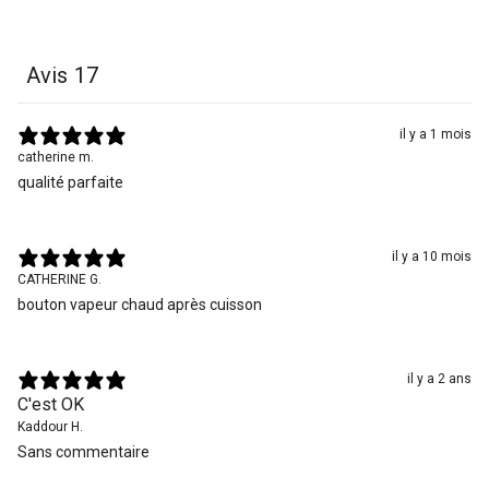
Avis
17
il y a 1 mois
catherine m.
qualité parfaite
il y a 10 mois
CATHERINE G.
bouton vapeur chaud après cuisson
il y a 2 ans
C'est OK
Kaddour H.
Sans commentaire