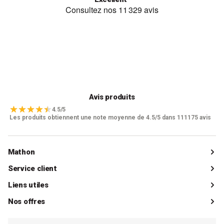
Avis produits
4.5/5
Les produits obtiennent une note moyenne de 4.5/5 dans 111175 avis
Mathon
Qui sommes-nous ?
Service client
Catalogue
Livraisons
Liens utiles
Guides d'achat
Paiements
Mon compte client
Nos offres
La boutique de Saint-Marcellin
Foire aux questions (FAQ)
Mes commandes
Cuisson tout inox
Espace presse
Contacter le SAV