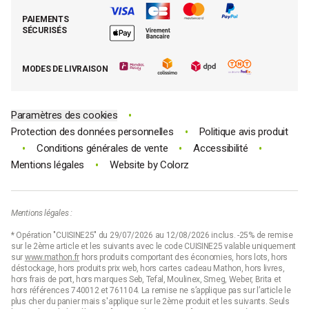
Retrouver (ou activer) mon compte client
Nos best-sellers pâtisserie
Mathon BtoB
Demande de rétractation
PAIEMENTS
Moins cher par lot
La presse parle de Mathon
SÉCURISÉS
Tous nos bons plans
E-cartes cadeau Mathon
MODES DE LIVRAISON
Code promo Mathon
•
Paramètres des cookies
•
Protection des données personnelles
Politique avis produit
•
•
•
Conditions générales de vente
Accessibilité
•
Mentions légales
Website by
Colorz
Mentions légales :
* Opération "CUISINE25" du 29/07/2026 au 12/08/2026 inclus. -25% de remise
sur le 2ème article et les suivants avec le code CUISINE25 valable uniquement
sur
www.mathon.fr
hors produits comportant des économies, hors lots, hors
déstockage, hors produits prix web, hors cartes cadeau Mathon, hors livres,
hors frais de port, hors marques Seb, Tefal, Moulinex, Smeg, Weber, Brita et
hors références 740012 et 761104. La remise ne s’applique pas sur l’article le
plus cher du panier mais s'applique sur le 2ème produit et les suivants. Seuls