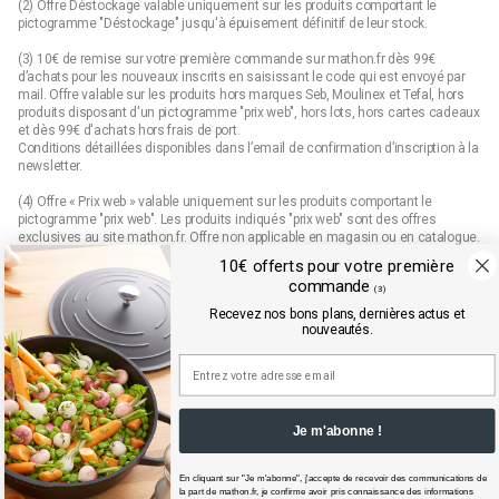
(2) Offre Déstockage valable uniquement sur les produits comportant le
pictogramme "Déstockage" jusqu'à épuisement définitif de leur stock.
(3) 10€ de remise sur votre première commande sur mathon.fr dès 99€
d’achats pour les nouveaux inscrits en saisissant le code qui est envoyé par
mail. Offre valable sur les produits hors marques Seb, Moulinex et Tefal, hors
produits disposant d'un pictogramme "prix web", hors lots, hors cartes cadeaux
et dès 99€ d'achats hors frais de port.
Conditions détaillées disponibles dans l’email de confirmation d’inscription à la
newsletter.
(4) Offre « Prix web » valable uniquement sur les produits comportant le
pictogramme "prix web". Les produits indiqués "prix web" sont des offres
exclusives au site mathon.fr. Offre non applicable en magasin ou en catalogue.
10€ offerts pour votre première
commande
(3)
Mathon.fr est membre de la FEVAD (fédération du e-commerce et de la vente à
Recevez nos bons plans, dernières actus et
distance)
nouveautés.
Je m'abonne !
En cliquant sur "Je m'abonne", j'accepte de recevoir des communications de
la part de
mathon.fr
, je confirme avoir pris connaissance des informations