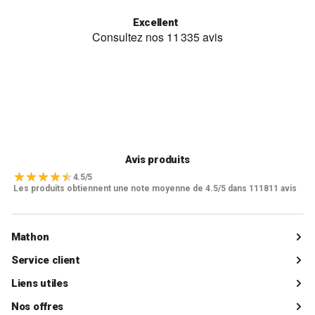
Excellent
Avis produits
4.5/5
Les produits obtiennent une note moyenne de 4.5/5 dans 111811 avis
Mathon
Qui sommes-nous ?
Service client
Catalogue
Livraisons
Liens utiles
Guides d'achat
Paiements
Mon compte client
Nos offres
La boutique de Saint-Marcellin