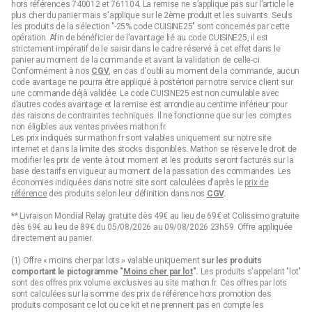
hors références 740012 et 761104. La remise ne s’applique pas sur l’article le
plus cher du panier mais s'applique sur le 2ème produit et les suivants. Seuls
les produits de la sélection "-25% code CUISINE25" sont concernés par cette
opération. Afin de bénéficier de l'avantage lié au code CUISINE25, il est
strictement impératif de le saisir dans le cadre réservé à cet effet dans le
panier au moment de la commande et avant la validation de celle-ci.
Conformément à nos
CGV
, en cas d'oubli au moment de la commande, aucun
code avantage ne pourra être appliqué à postériori par notre service client sur
une commande déjà validée. Le code CUISINE25 est non cumulable avec
d’autres codes avantage et la remise est arrondie au centime inférieur pour
des raisons de contraintes techniques. Il ne fonctionne que sur les comptes
non éligibles aux ventes privées mathon.fr.
Les prix indiqués sur mathon.fr sont valables uniquement sur notre site
internet et dans la limite des stocks disponibles. Mathon se réserve le droit de
modifier les prix de vente à tout moment et les produits seront facturés sur la
base des tarifs en vigueur au moment de la passation des commandes. Les
économies indiquées dans notre site sont calculées d'après le
prix de
référence
des produits selon leur définition dans nos
CGV
.
** Livraison Mondial Relay gratuite dès 49€ au lieu de 69€ et Colissimo gratuite
dès 69€ au lieu de 89€ du 05/08/2026 au 09/08/2026 23h59. Offre appliquée
directement au panier.
(1) Offre « moins cher par lots » valable uniquement
sur les produits
comportant le pictogramme "
Moins cher par lot
".
Les produits s'appelant "lot"
sont des offres prix volume exclusives au site mathon.fr. Ces offres par lots
sont calculées sur la somme des
prix de référence
hors promotion des
produits composant ce lot ou ce kit et ne prennent pas en compte les