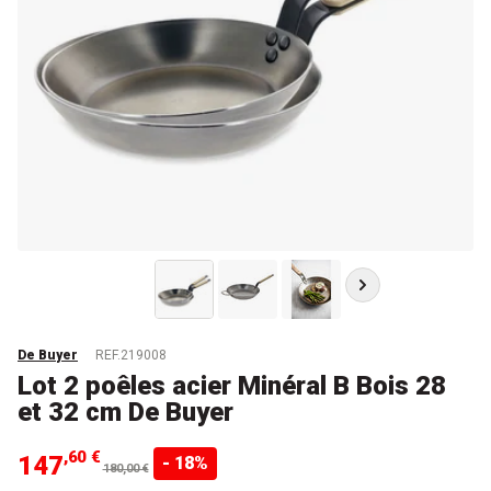
De Buyer
REF.219008
Lot 2 poêles acier Minéral B Bois 28
et 32 cm De Buyer
,60 €
147
- 18%
180,00 €