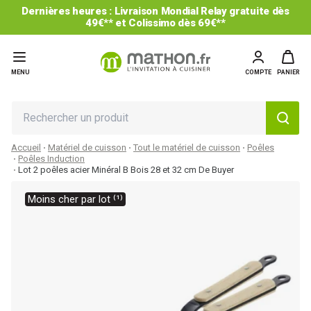
Dernières heures : Livraison Mondial Relay gratuite dès
49€** et Colissimo dès 69€**
MENU
COMPTE
PANIER
Accueil
Matériel de cuisson
Tout le matériel de cuisson
Poêles
Poêles Induction
Lot 2 poêles acier Minéral B Bois 28 et 32 cm De Buyer
Moins cher par lot ⁽¹⁾