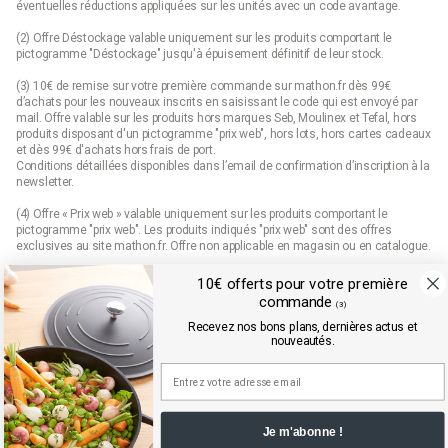
éventuelles réductions appliquées sur les unités avec un code avantage.
(2) Offre Déstockage valable uniquement sur les produits comportant le
pictogramme "Déstockage" jusqu'à épuisement définitif de leur stock.
(3) 10€ de remise sur votre première commande sur mathon.fr dès 99€
d’achats pour les nouveaux inscrits en saisissant le code qui est envoyé par
mail. Offre valable sur les produits hors marques Seb, Moulinex et Tefal, hors
produits disposant d'un pictogramme "prix web", hors lots, hors cartes cadeaux
et dès 99€ d'achats hors frais de port.
Conditions détaillées disponibles dans l’email de confirmation d’inscription à la
newsletter.
(4) Offre « Prix web » valable uniquement sur les produits comportant le
pictogramme "prix web". Les produits indiqués "prix web" sont des offres
exclusives au site mathon.fr. Offre non applicable en magasin ou en catalogue.
10€ offerts pour votre première
commande
(3)
Mathon.fr est membre de la FEVAD (fédération du e-commerce et de la vente à
distance)
Recevez nos bons plans, dernières actus et
nouveautés.
Je m'abonne !