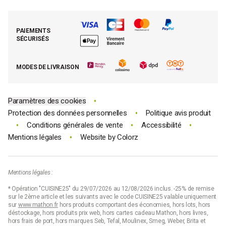
Foire aux questions (FAQ)
Mes commandes
Cuisson tout inox
Espace presse
Contacter le SAV
Retrouver (ou activer) mon compte client
Nos best-sellers pâtisserie
Mathon BtoB
Demande de rétractation
PAIEMENTS
Moins cher par lot
La presse parle de Mathon
SÉCURISÉS
Tous nos bons plans
E-cartes cadeau Mathon
MODES DE LIVRAISON
Code promo Mathon
•
Paramètres des cookies
•
Protection des données personnelles
Politique avis produit
•
•
•
Conditions générales de vente
Accessibilité
•
Mentions légales
Website by
Colorz
Mentions légales :
* Opération "CUISINE25" du 29/07/2026 au 12/08/2026 inclus. -25% de remise
sur le 2ème article et les suivants avec le code CUISINE25 valable uniquement
sur
www.mathon.fr
hors produits comportant des économies, hors lots, hors
déstockage, hors produits prix web, hors cartes cadeau Mathon, hors livres,
hors frais de port, hors marques Seb, Tefal, Moulinex, Smeg, Weber, Brita et