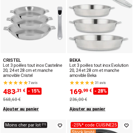
CRISTEL
BEKA
Lot 3 poêles tout inox Casteline
Lot 3 poêles tout inox Evolution
20, 24 et 28 cm et manche
20, 24 et 28 cm et manche
amovible Cristel
amovible Beka
7 avis
31 avis
483
169
,31 €
,99 €
- 15%
- 28%
568,60 €
236,00 €
Ajouter au panier
Ajouter au panier
Moins cher par lot ⁽¹⁾
-25%* code CUISINE25
Stock limité