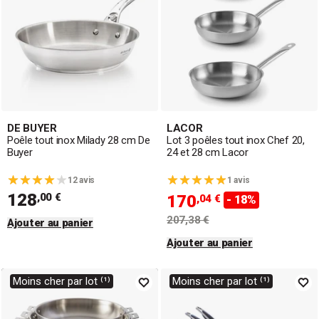
DE BUYER
LACOR
Poêle tout inox Milady 28 cm De
Lot 3 poêles tout inox Chef 20,
Buyer
24 et 28 cm Lacor
12 avis
1 avis
128
,00 €
170
,04 €
- 18%
207,38 €
Ajouter au panier
Ajouter au panier
Moins cher par lot ⁽¹⁾
Moins cher par lot ⁽¹⁾