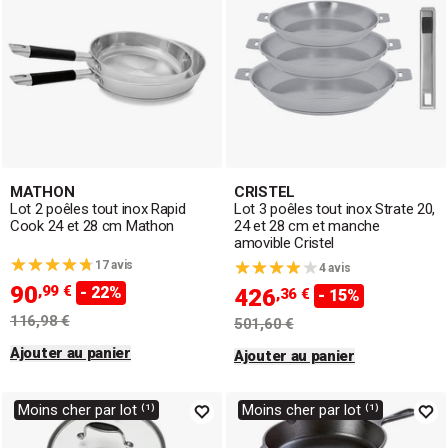
MATHON
CRISTEL
Lot 2 poêles tout inox Rapid
Lot 3 poêles tout inox Strate 20,
Cook 24 et 28 cm Mathon
24 et 28 cm et manche
amovible Cristel
17 avis
4 avis
90
,99 €
- 22%
426
,36 €
- 15%
116,98 €
501,60 €
Ajouter au panier
Ajouter au panier
Moins cher par lot ⁽¹⁾
Moins cher par lot ⁽¹⁾