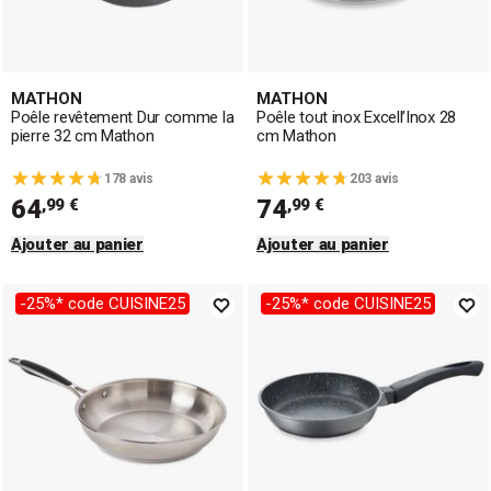
MATHON
MATHON
Poêle revêtement Dur comme la
Poêle tout inox Excell’Inox 28
pierre 32 cm Mathon
cm Mathon
178 avis
203 avis
64
74
,99 €
,99 €
Ajouter au panier
Ajouter au panier
-25%* code CUISINE25
-25%* code CUISINE25