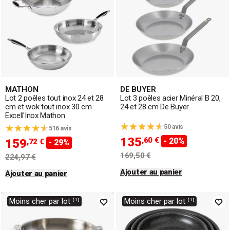
MATHON
DE BUYER
Lot 2 poêles tout inox 24 et 28
Lot 3 poêles acier Minéral B 20,
cm et wok tout inox 30 cm
24 et 28 cm De Buyer
Excell'Inox Mathon
50 avis
516 avis
135
,60 €
- 20%
159
,72 €
- 29%
169,50 €
224,97 €
Ajouter au panier
Ajouter au panier
Moins cher par lot ⁽¹⁾
Moins cher par lot ⁽¹⁾