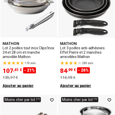
MATHON
MATHON
Lot 2 poêles tout inox Clips’Inox
Lot 3 poêles anti-adhésives
24 et 28 cm et manche
Effet Pierre et 2 manches
amovible Mathon
amovibles Mathon
170 avis
283 avis
107
84
,41 €
,99 €
- 21%
- 26%
135,97 €
114,98 €
Ajouter au panier
Ajouter au panier
Moins cher par lot ⁽¹⁾
Moins cher par lot ⁽¹⁾