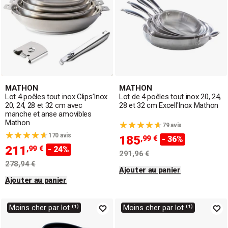
MATHON
MATHON
Lot 4 poêles tout inox Clips’Inox
Lot de 4 poêles tout inox 20, 24,
20, 24, 28 et 32 cm avec
28 et 32 cm Excell'Inox Mathon
manche et anse amovibles
Mathon
79 avis
170 avis
185
,99 €
- 36%
211
,99 €
- 24%
291,96 €
278,94 €
Ajouter au panier
Ajouter au panier
Moins cher par lot ⁽¹⁾
Moins cher par lot ⁽¹⁾