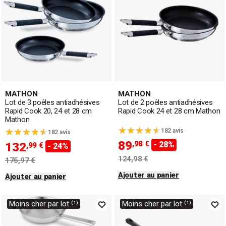
MATHON
MATHON
Lot de 3 poêles antiadhésives
Lot de 2 poêles antiadhésives
Rapid Cook 20, 24 et 28 cm
Rapid Cook 24 et 28 cm Mathon
Mathon
182 avis
182 avis
89
,98 €
- 28%
132
,99 €
- 24%
124,98 €
175,97 €
Ajouter au panier
Ajouter au panier
Moins cher par lot ⁽¹⁾
Moins cher par lot ⁽¹⁾