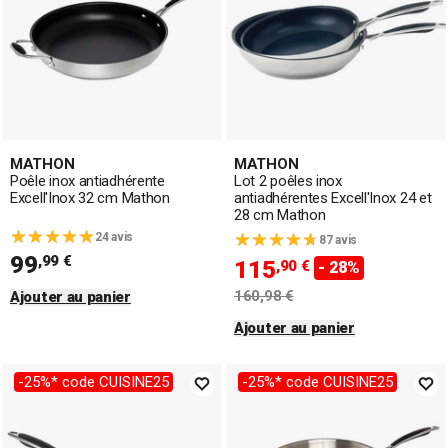
MATHON
MATHON
Poêle inox antiadhérente
Lot 2 poêles inox
Excell'Inox 32 cm Mathon
antiadhérentes Excell'Inox 24 et
28 cm Mathon
24 avis
87 avis
99
,99 €
115
,90 €
- 28%
160,98 €
Ajouter au panier
Ajouter au panier
-25%* code CUISINE25
-25%* code CUISINE25