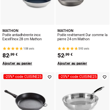
MATHON
MATHON
Poêle antiadhérente inox
Poêle revêtement Dur comme la
Excell'Inox 28 cm Mathon
pierre 24 cm Mathon
108 avis
593 avis
82
52
,99 €
,99 €
Ajouter au panier
Ajouter au panier
-25%* code CUISINE25
-25%* code CUISINE25