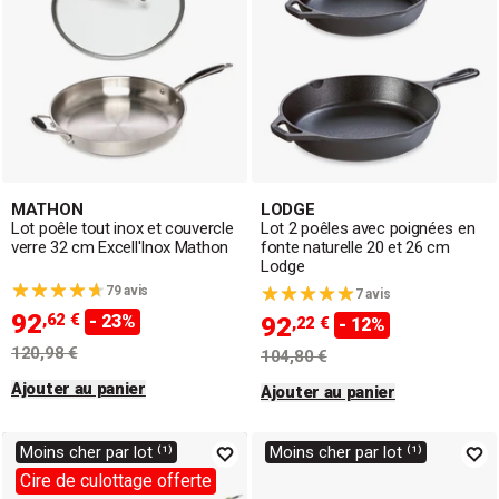
MATHON
LODGE
Lot poêle tout inox et couvercle
Lot 2 poêles avec poignées en
verre 32 cm Excell'Inox Mathon
fonte naturelle 20 et 26 cm
Lodge
79 avis
7 avis
92
,62 €
- 23%
92
,22 €
- 12%
120,98 €
104,80 €
Ajouter au panier
Ajouter au panier
Moins cher par lot ⁽¹⁾
Moins cher par lot ⁽¹⁾
Cire de culottage offerte