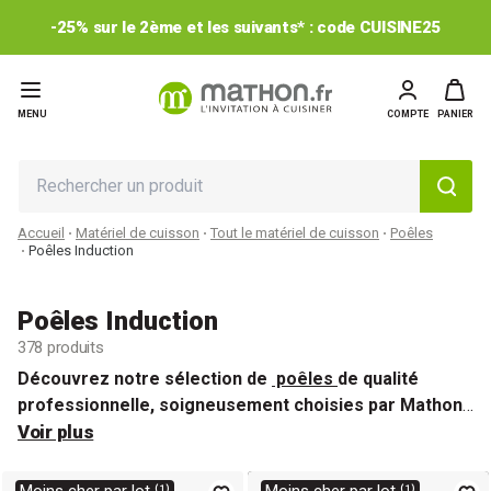
-25% sur le 2ème et les suivants* : code CUISINE25
MENU
COMPTE
PANIER
Accueil
Matériel de cuisson
Tout le matériel de cuisson
Poêles
Poêles Induction
Poêles Induction
378 produits
Découvrez notre sélection de
poêles
de qualité
professionnelle, soigneusement choisies par Mathon
pour vous permettre de cuisiner à la perfection.
Voir plus
Vous
trouverez non seulement des
poêles induction
ultra-
performantes, mais aussi des
poêles inox compatibles