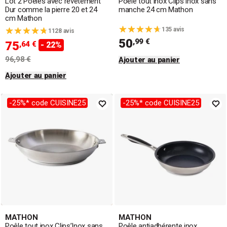
Lot 2 Poêles avec revêtement
Poêle tout inox Clips’Inox sans
Dur comme la pierre 20 et 24
manche 24 cm Mathon
cm Mathon
135 avis
1128 avis
50
,99 €
75
,64 €
- 22%
96,98 €
Ajouter au panier
Ajouter au panier
-25%* code CUISINE25
-25%* code CUISINE25
MATHON
MATHON
Poêle tout inox Clips’Inox sans
Poêle antiadhérente inox