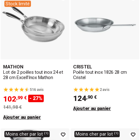
Stock limité
MATHON
CRISTEL
Lot de 2 poêles tout inox 24 et
Poêle tout inox 1826 28 cm
28 cm Excell'Inox Mathon
Cristel
516 avis
2 avis
124
,90 €
102
,99 €
- 27%
141,98 €
Ajouter au panier
Ajouter au panier
Moins cher par lot ⁽¹⁾
Moins cher par lot ⁽¹⁾