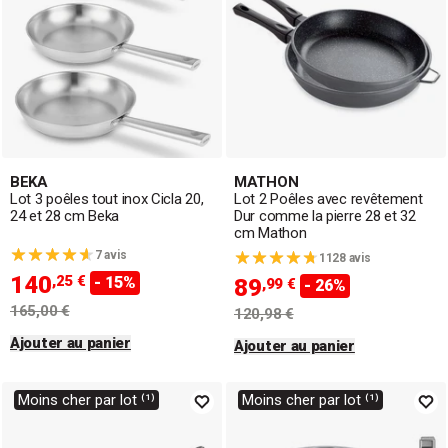
BEKA
MATHON
Lot 3 poêles tout inox Cicla 20,
Lot 2 Poêles avec revêtement
24 et 28 cm Beka
Dur comme la pierre 28 et 32
cm Mathon
7 avis
1128 avis
140
,25 €
- 15%
89
,99 €
- 26%
165,00 €
120,98 €
Ajouter au panier
Ajouter au panier
Moins cher par lot ⁽¹⁾
Moins cher par lot ⁽¹⁾