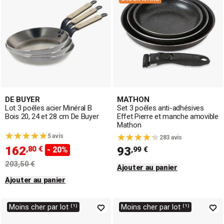
DE BUYER
MATHON
Lot 3 poêles acier Minéral B
Set 3 poêles anti-adhésives
Bois 20, 24 et 28 cm De Buyer
Effet Pierre et manche amovible
Mathon
5 avis
283 avis
162
,80 €
93
- 20%
,99 €
203,50 €
Ajouter au panier
Ajouter au panier
Moins cher par lot ⁽¹⁾
Moins cher par lot ⁽¹⁾