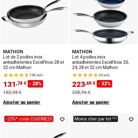
MATHON
MATHON
Lot de 2 poêles inox
Lot 4 poêles inox
antiadhérentes Excell'Inox 28 et
antiadhérentes Excell'Inox 20,
32 cm Mathon
24, 28 et 32 cm Mathon
108 avis
24 avis
131
223
,74 €
,69 €
- 28%
- 32%
182,98 €
328,96 €
Ajouter au panier
Ajouter au panier
-25%* code CUISINE25
Moins cher par lot ⁽¹⁾