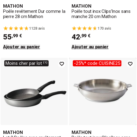
MATHON
MATHON
Poêle revêtement Dur comme la
Poêle tout inox Clips’Inox sans
pierre 28 cm Mathon
manche 20 cm Mathon
1128 avis
170 avis
55
42
,99 €
,99 €
Ajouter au panier
Ajouter au panier
Moins cher par lot ⁽¹⁾
-25%* code CUISINE25
MATHON
MATHON