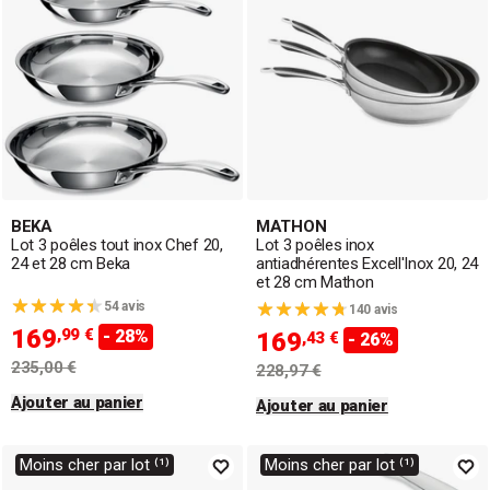
BEKA
MATHON
Lot 3 poêles tout inox Chef 20,
Lot 3 poêles inox
24 et 28 cm Beka
antiadhérentes Excell'Inox 20, 24
et 28 cm Mathon
54 avis
140 avis
169
,99 €
- 28%
169
,43 €
- 26%
235,00 €
228,97 €
Ajouter au panier
Ajouter au panier
Moins cher par lot ⁽¹⁾
Moins cher par lot ⁽¹⁾