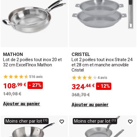
MATHON
CRISTEL
Lot de 2 poêles tout inox 20 et
Lot 2 poêles tout inox Strate 24
32 cm Excell'Inox Mathon
et 28 cm et manche amovible
Cristel
516 avis
4 avis
108
,99 €
- 27%
324
,44 €
- 12%
149,98 €
368,70 €
Ajouter au panier
Ajouter au panier
Moins cher par lot ⁽¹⁾
Moins cher par lot ⁽¹⁾