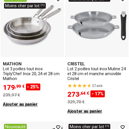
Moins cher par lot ⁽¹⁾
MATHON
CRISTEL
Lot 3 poêles tout inox
Lot 2 poêles tout inox Mutine 24
Triply'Chef Inox 20, 24 et 28 cm
et 28 cm et manche amovible
Mathon
Cristel
179
,99 €
27 avis
- 25%
273
,64 €
- 17%
239,97 €
329,70 €
Ajouter au panier
Ajouter au panier
Nouveauté
Moins cher par lot ⁽¹⁾