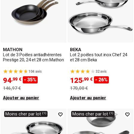
MATHON
BEKA
Lot de 3 Poêles antiadhérentes
Lot 2 poêles tout inox Chef 24
Prestige 20, 24 et 28 cm Mathon
et 28 cm Beka
104 avis
32 avis
94
125
,99 €
,99 €
- 35%
- 26%
146,97 €
170,00 €
Ajouter au panier
Ajouter au panier
Moins cher par lot ⁽¹⁾
Moins cher par lot ⁽¹⁾