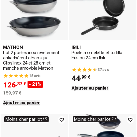
MATHON
IBILI
Lot 2 poêles inox revêtement
Poêle à omelette et tortilla
antiadhérent céramique
Fusion 24 cm Ibili
Clips’Inox 24 et 28 cm et
manche amovible Mathon
37 avis
18 avis
44
,99 €
126
,37 €
- 21%
Ajouter au panier
159,97 €
Ajouter au panier
Moins cher par lot ⁽¹⁾
Moins cher par lot ⁽¹⁾