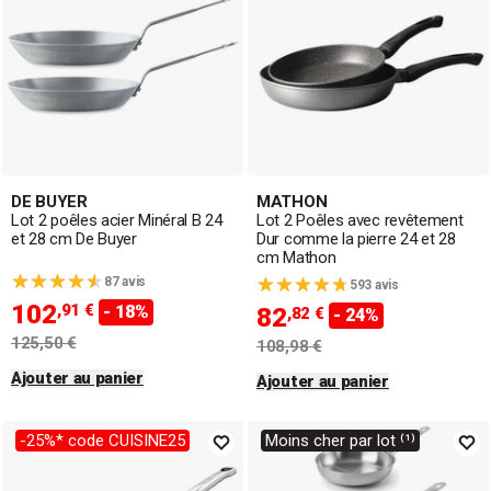
DE BUYER
MATHON
Lot 2 poêles acier Minéral B 24
Lot 2 Poêles avec revêtement
et 28 cm De Buyer
Dur comme la pierre 24 et 28
cm Mathon
87 avis
593 avis
102
,91 €
- 18%
82
,82 €
- 24%
125,50 €
108,98 €
Ajouter au panier
Ajouter au panier
-25%* code CUISINE25
Moins cher par lot ⁽¹⁾