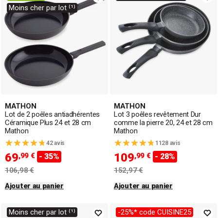
Moins cher par lot ⁽¹⁾
MATHON
MATHON
Lot de 2 poêles antiadhérentes
Lot 3 poêles revêtement Dur
Céramique Plus 24 et 28 cm
comme la pierre 20, 24 et 28 cm
Mathon
Mathon
42 avis
1128 avis
69
109
,99 €
,99 €
- 35%
- 28%
106,98 €
152,97 €
Ajouter au panier
Ajouter au panier
Moins cher par lot ⁽¹⁾
-25%* code CUISINE25