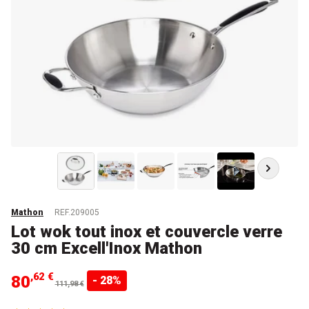
Mathon
REF.209005
Lot wok tout inox et couvercle verre
30 cm Excell'Inox Mathon
,62 €
80
- 28%
111,98 €