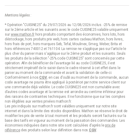
Mentions légales :
* Opération "CUISINE25" du 29/07/2026 au 12/08/2026 inclus. -25% de remise
sur le 2ème article et les suivants avec le code CUISINE25 valable uniquement
sur
www.mathon.fr
hors produits comportant des économies, hors lots, hors
déstockage, hors produits prix web, hors cartes cadeau Mathon, hors livres,
hors frais de port, hors marques Seb, Tefal, Moulinex, Smeg, Weber, Brita et
hors références 740012 et 761104. La remise ne s’applique pas sur l’article le
plus cher du panier mais s'applique sur le 2ème produit et les suivants. Seuls
les produits de la sélection "-25% code CUISINE25" sont concernés par cette
opération. Afin de bénéficier de l'avantage lié au code CUISINE25, il est
strictement impératif de le saisir dans le cadre réservé à cet effet dans le
panier au moment de la commande et avant la validation de celle-ci.
Conformément à nos
CGV
, en cas d'oubli au moment de la commande, aucun
code avantage ne pourra être appliqué à postériori par notre service client sur
une commande déjà validée. Le code CUISINE25 est non cumulable avec
d’autres codes avantage et la remise est arrondie au centime inférieur pour
des raisons de contraintes techniques. Il ne fonctionne que sur les comptes
non éligibles aux ventes privées mathon.fr.
Les prix indiqués sur mathon.fr sont valables uniquement sur notre site
internet et dans la limite des stocks disponibles. Mathon se réserve le droit de
modifier les prix de vente à tout moment et les produits seront facturés sur la
base des tarifs en vigueur au moment de la passation des commandes. Les
économies indiquées dans notre site sont calculées d'après le
prix de
référence
des produits selon leur définition dans nos
CGV
.