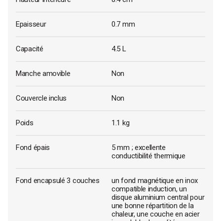
Epaisseur
0.7 mm
Capacité
4.5 L
Manche amovible
Non
Couvercle inclus
Non
Poids
1.1 kg
Fond épais
5 mm ; excellente
conductibilité thermique
Fond encapsulé 3 couches
un fond magnétique en inox
compatible induction, un
disque aluminium central pour
une bonne répartition de la
chaleur, une couche en acier