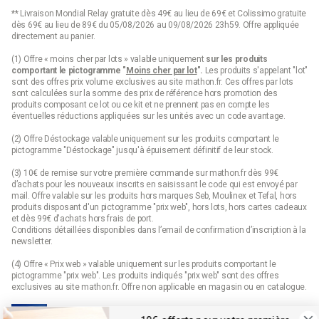
** Livraison Mondial Relay gratuite dès 49€ au lieu de 69€ et Colissimo gratuite
dès 69€ au lieu de 89€ du 05/08/2026 au 09/08/2026 23h59. Offre appliquée
directement au panier.
(1) Offre « moins cher par lots » valable uniquement
sur les produits
comportant le pictogramme "
Moins cher par lot
".
Les produits s'appelant "lot"
sont des offres prix volume exclusives au site mathon.fr. Ces offres par lots
sont calculées sur la somme des
prix de référence
hors promotion des
produits composant ce lot ou ce kit et ne prennent pas en compte les
éventuelles réductions appliquées sur les unités avec un code avantage.
(2) Offre Déstockage valable uniquement sur les produits comportant le
pictogramme "Déstockage" jusqu'à épuisement définitif de leur stock.
(3) 10€ de remise sur votre première commande sur mathon.fr dès 99€
d’achats pour les nouveaux inscrits en saisissant le code qui est envoyé par
mail. Offre valable sur les produits hors marques Seb, Moulinex et Tefal, hors
produits disposant d'un pictogramme "prix web", hors lots, hors cartes cadeaux
et dès 99€ d'achats hors frais de port.
Conditions détaillées disponibles dans l’email de confirmation d’inscription à la
newsletter.
(4) Offre « Prix web » valable uniquement sur les produits comportant le
pictogramme "prix web". Les produits indiqués "prix web" sont des offres
exclusives au site mathon.fr. Offre non applicable en magasin ou en catalogue.