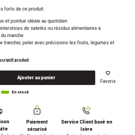
s forts de ce produit :
e et pointue idéale au quotidien
 interstices de saletés ou résidus alimentaires à
ur du manche
 trancher, peler avec précisions les fruits, légumes et
scriptif produit
Ajouter au panier
Favoris
En stock
ison
Paiement
Service Client basé en
uite
sécurisé
Isère