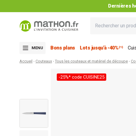
Dernières he
Bons plans
Lots jusqu'à -40%⁽¹⁾
Cui
MENU
Accueil
Couteaux
Tous les couteaux et matériel de découpe
Co
-25%* code CUISINE25