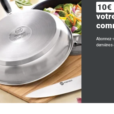
10€ 
votr
com
Abonnez-v
dernières