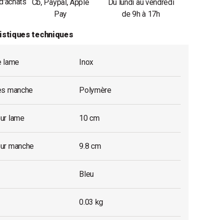
d'achats
Cb, Paypal, Apple
Du lundi au vendredi
Pay
de 9h à 17h
istiques techniques
e lame
Inox
es manche
Polymère
ur lame
10 cm
ur manche
9.8 cm
Bleu
0.03 kg