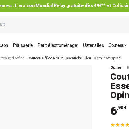
ures : Livraison Mondial Relay gratuite dès 49€** et Coliss
sson
Pâtisserie
Petit électroménager
Ustensiles
Couteaux
uteaux d'office
Couteau Office N°312 Essentiels+ Bleu 10 cm inox Opinel
Opinel
R
Cout
Esse
Opin
6
,90 €