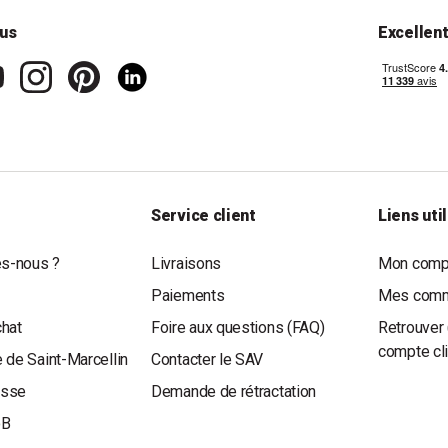
us
Excellen
Service client
Liens uti
s-nous ?
Livraisons
Mon compt
Paiements
Mes com
chat
Foire aux questions (FAQ)
Retrouver 
compte cl
 de Saint-Marcellin
Contacter le SAV
esse
Demande de rétractation
oB