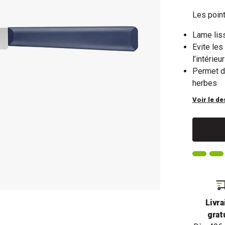
Les point
Lame liss
Evite les
l’intérie
Permet de
herbes
Voir le de
Livra
grat