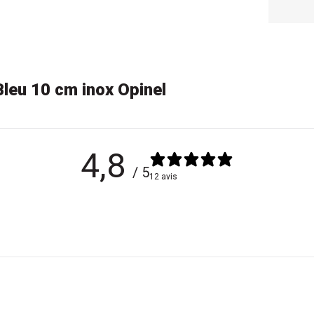
leu 10 cm inox Opinel
4,8
/ 5
12 avis