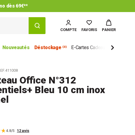
imo dès 69€**
COMPTE
FAVORIS
PANIER
Nouveautés
Déstockage ⁽²⁾
E-Cartes Cadeau
Marques
EF.411008
eau Office N°312
ntiels+ Bleu 10 cm inox
el
4.8/5
12 avis