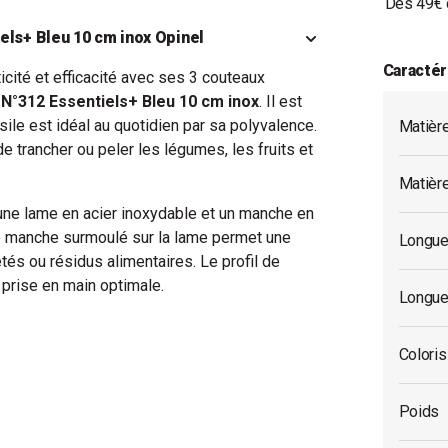
Dès 49€ 
els+ Bleu 10 cm inox Opinel
Caractér
icité et efficacité avec ses 3 couteaux
 N°312
Essentiels+ Bleu 10 cm inox
. Il est
ile est idéal au quotidien par sa polyvalence.
Matièr
e trancher ou peler les légumes, les fruits et
Matièr
 une lame en acier inoxydable et un manche en
le manche surmoulé sur la lame permet une
Longue
tés ou résidus alimentaires. Le profil de
 prise en main optimale.
Longue
Coloris
Poids