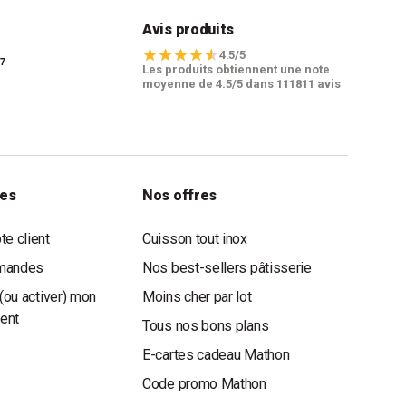
t
Avis produits
4.5/5
Les produits obtiennent une note
moyenne de 4.5/5 dans 111811 avis
les
Nos offres
e client
Cuisson tout inox
mandes
Nos best-sellers pâtisserie
(ou activer) mon
Moins cher par lot
ient
Tous nos bons plans
E-cartes cadeau Mathon
Code promo Mathon