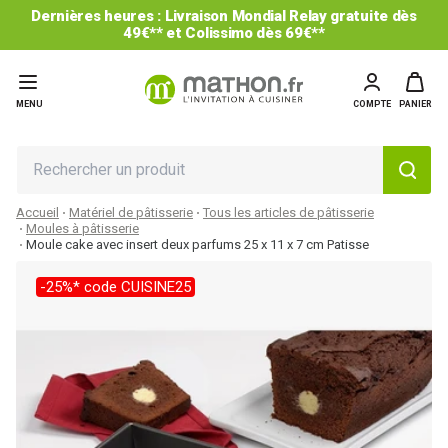
Dernières heures : Livraison Mondial Relay gratuite dès
49€** et Colissimo dès 69€**
MENU
COMPTE
PANIER
Accueil
Matériel de pâtisserie
Tous les articles de pâtisserie
Moules à pâtisserie
Moule cake avec insert deux parfums 25 x 11 x 7 cm Patisse
-25%* code CUISINE25