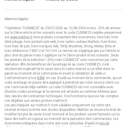
Mentions légales :
* Opération "CUISINE25" du 29/07/2026 au 12/08/2026 inclus. -25% de remise
sur le 2ème article et les suivants avec le code CUISINE25 valable uniquement
sur
www.mathon.fr
hors produits comportant des économies, hors lots, hors
déstockage, hors produits prix web, hors cartes cadeau Mathon, hors livres,
hors frais de port, hors marques Seb, Tefal, Moulinex, Smeg, Weber, Brita et
hors références 740012 et 761104. La remise ne s’applique pas sur l’article le
plus cher du panier mais s'applique sur le 2ème produit et les suivants. Seuls
les produits de la sélection "-25% code CUISINE25" sont concernés par cette
opération. Afin de bénéficier de l'avantage lié au code CUISINE25, il est
strictement impératif de le saisir dans le cadre réservé à cet effet dans le
panier au moment de la commande et avant la validation de celle-ci.
Conformément à nos
CGV
, en cas d'oubli au moment de la commande, aucun
code avantage ne pourra être appliqué à postériori par notre service client sur
une commande déjà validée. Le code CUISINE25 est non cumulable avec
d’autres codes avantage et la remise est arrondie au centime inférieur pour
des raisons de contraintes techniques. Il ne fonctionne que sur les comptes
non éligibles aux ventes privées mathon.fr.
Les prix indiqués sur mathon.fr sont valables uniquement sur notre site
internet et dans la limite des stocks disponibles. Mathon se réserve le droit de
modifier les prix de vente à tout moment et les produits seront facturés sur la
base des tarifs en vigueur au moment de la passation des commandes. Les
économies indiquées dans notre site sont calculées d'après le
prix de