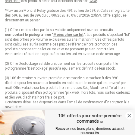
référence
des produits selon leur définition dans nos
CGV
.
** Livraison Mondial Relay gratuite dès 49€ au lieu de 69€ et Colissimo gratuite
dès 69€ au lieu de 89€ du 05/08/2026 au 09/08/2026 23h59. Offre appliquée
directement au panier.
(1) Offre « moins cher par lots » valable uniquement
sur les produits
comportant le pictogramme "
Moins cher par lot
".
Les produits s'appelant "lot"
sont des offres prix volume exclusives au site mathon.fr. Ces offres par lots
sont calculées sur la somme des
prix de référence
hors promotion des
produits composant ce lot ou ce kit et ne prennent pas en compte les
éventuelles réductions appliquées sur les unités avec un code avantage.
(2) Offre Déstockage valable uniquement sur les produits comportant le
pictogramme "Déstockage" jusqu'à épuisement définitif de leur stock.
(3) 10€ de remise sur votre première commande sur mathon.fr dès 99€
d’achats pour les nouveaux inscrits en saisissant le code qui est envoyé par
mail. Offre valable sur les produits hors marques Seb, Moulinex et Tefal, hors
produits disposant d'un pictogramme "prix web", hors lots, hors cartes cadeaux
et dès 99€ d'achats hors frais de port.
Conditions détaillées disponibles dans l’email de confirmation d’inscription à la
newsletter.
10€ offerts pour votre première
(4) Offre « Prix web » valable uniquement sur les produits comportant le
commande
pictogramme "prix web". Les produits indiqués "prix web" sont des offres
(3)
exclusives au site mathon.fr. Offre non applicable en magasin ou en catalogue.
Recevez nos bons plans, dernières actus et
nouveautés.