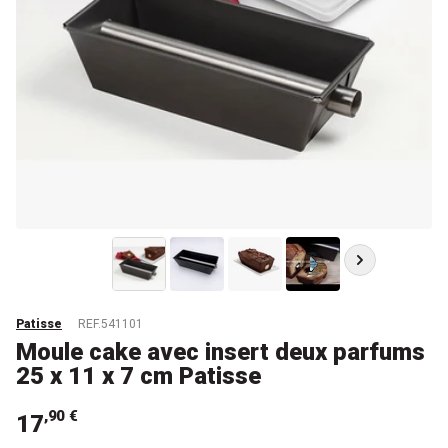
Patisse
REF.541101
Moule cake avec insert deux parfums
25 x 11 x 7 cm Patisse
,90 €
17