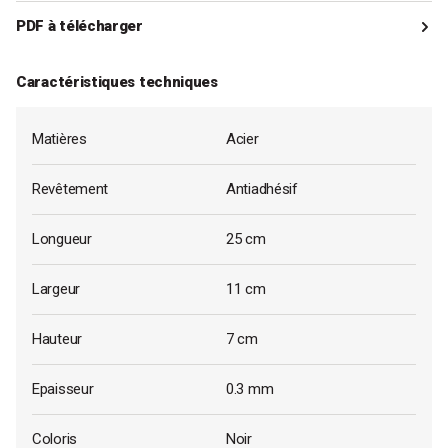
PDF à télécharger
- Moule cake avec insert deux parfums 25 x 11 x 7 cm Patisse
Caractéristiques techniques
A télécharger
Matières
Acier
Revêtement
Antiadhésif
Longueur
25 cm
Largeur
11 cm
Hauteur
7 cm
Epaisseur
0.3 mm
Coloris
Noir