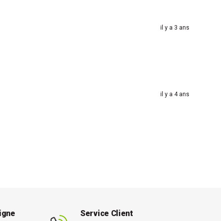
il y a 3 ans
il y a 4 ans
ligne
Service Client