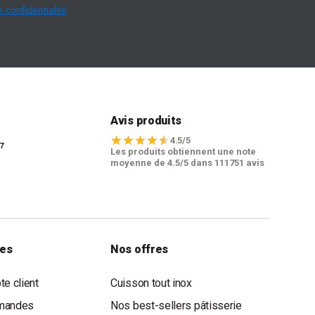
e confidentialité
t
Avis produits
4.5/5
Les produits obtiennent une note
moyenne de 4.5/5 dans 111751 avis
les
Nos offres
e client
Cuisson tout inox
mandes
Nos best-sellers pâtisserie