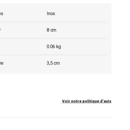
es
Inox
r
8 cm
0.06 kg
re
3,5 cm
Voir notre politique d’avis