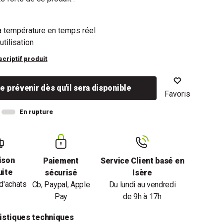
a température en temps réel
utilisation
scriptif produit
e prévenir dès qu'il sera disponible
Favoris
En rupture
ison
Paiement
Service Client basé en
uite
sécurisé
Isère
d'achats
Cb, Paypal, Apple
Du lundi au vendredi
Pay
de 9h à 17h
istiques techniques