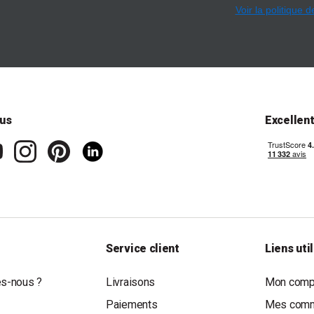
Voir la politique d
us
Excellen
Service client
Liens uti
s-nous ?
Livraisons
Mon compt
Paiements
Mes com