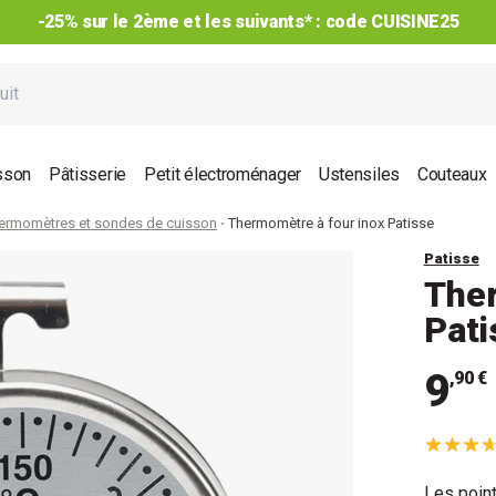
Achetez par lot, jusqu’à -40%*¹ !
sson
Pâtisserie
Petit électroménager
Ustensiles
Couteaux
ermomètres et sondes de cuisson
Thermomètre à four inox Patisse
Patisse
Ther
Pati
9
,90 €
Les point