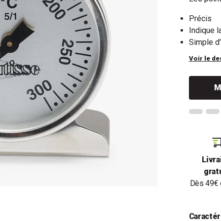
Précis
Indique l
Simple d’
Voir le de
M
Livra
grat
Dès 49€ 
Caractér