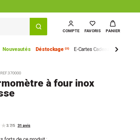
COMPTE
FAVORIS
PANIER
Nouveautés
Déstockage ⁽²⁾
E-Cartes Cadeau
Marques
REF.370000
momètre à four inox
sse
3.7/5
31 avis
s forts de ce produit :