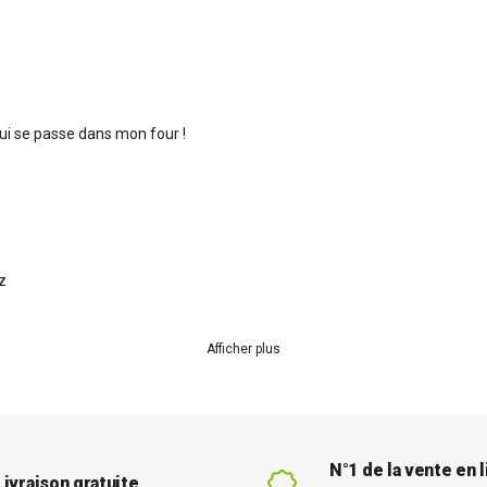
qui se passe dans mon four !
z
Afficher plus
N°1 de la vente en 
Livraison gratuite