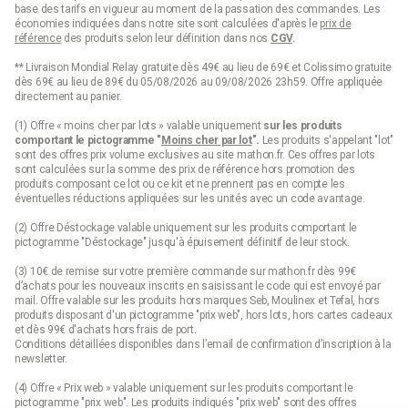
base des tarifs en vigueur au moment de la passation des commandes. Les
économies indiquées dans notre site sont calculées d'après le
prix de
référence
des produits selon leur définition dans nos
CGV
.
** Livraison Mondial Relay gratuite dès 49€ au lieu de 69€ et Colissimo gratuite
dès 69€ au lieu de 89€ du 05/08/2026 au 09/08/2026 23h59. Offre appliquée
directement au panier.
(1) Offre « moins cher par lots » valable uniquement
sur les produits
comportant le pictogramme "
Moins cher par lot
".
Les produits s'appelant "lot"
sont des offres prix volume exclusives au site mathon.fr. Ces offres par lots
sont calculées sur la somme des
prix de référence
hors promotion des
produits composant ce lot ou ce kit et ne prennent pas en compte les
éventuelles réductions appliquées sur les unités avec un code avantage.
(2) Offre Déstockage valable uniquement sur les produits comportant le
pictogramme "Déstockage" jusqu'à épuisement définitif de leur stock.
(3) 10€ de remise sur votre première commande sur mathon.fr dès 99€
d’achats pour les nouveaux inscrits en saisissant le code qui est envoyé par
mail. Offre valable sur les produits hors marques Seb, Moulinex et Tefal, hors
produits disposant d'un pictogramme "prix web", hors lots, hors cartes cadeaux
et dès 99€ d'achats hors frais de port.
Conditions détaillées disponibles dans l’email de confirmation d’inscription à la
newsletter.
(4) Offre « Prix web » valable uniquement sur les produits comportant le
pictogramme "prix web". Les produits indiqués "prix web" sont des offres