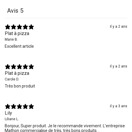
Avis
5
il y a 2 ans
Plat à pizza
Marie B.
Excellent article
il y a 2 ans
Plat à pizza
Carole D.
Très bon produit
il y a 3 ans
Lily
Liliane L.
Bonjour, Super produit. Je le recommande vivement. L’entreprise
Mathon commercialise de très, très bons produits. .