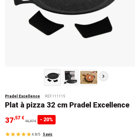
Pradel Excellence
REF.111115
Plat à pizza 32 cm Pradel Excellence
,57 €
37
- 20%
46,97 €
4.8/5
5 avis