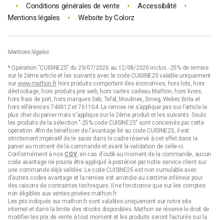
•
•
•
Conditions générales de vente
Accessibilité
•
Mentions légales
Website by
Colorz
Mentions légales :
* Opération "CUISINE25" du 29/07/2026 au 12/08/2026 inclus. -25% de remise
sur le 2ème article et les suivants avec le code CUISINE25 valable uniquement
sur
www.mathon.fr
hors produits comportant des économies, hors lots, hors
déstockage, hors produits prix web, hors cartes cadeau Mathon, hors livres,
hors frais de port, hors marques Seb, Tefal, Moulinex, Smeg, Weber, Brita et
hors références 740012 et 761104. La remise ne s’applique pas sur l’article le
plus cher du panier mais s'applique sur le 2ème produit et les suivants. Seuls
les produits de la sélection "-25% code CUISINE25" sont concernés par cette
opération. Afin de bénéficier de l'avantage lié au code CUISINE25, il est
strictement impératif de le saisir dans le cadre réservé à cet effet dans le
panier au moment de la commande et avant la validation de celle-ci.
Conformément à nos
CGV
, en cas d'oubli au moment de la commande, aucun
code avantage ne pourra être appliqué à postériori par notre service client sur
une commande déjà validée. Le code CUISINE25 est non cumulable avec
d’autres codes avantage et la remise est arrondie au centime inférieur pour
des raisons de contraintes techniques. Il ne fonctionne que sur les comptes
non éligibles aux ventes privées mathon.fr.
Les prix indiqués sur mathon.fr sont valables uniquement sur notre site
internet et dans la limite des stocks disponibles. Mathon se réserve le droit de
modifier les prix de vente à tout moment et les produits seront facturés sur la