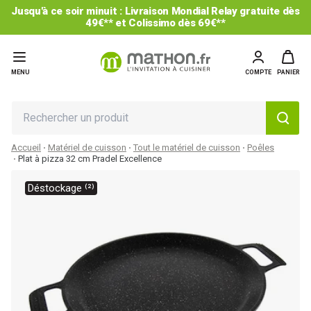
Jusqu'à ce soir minuit : Livraison Mondial Relay gratuite dès
49€** et Colissimo dès 69€**
MENU
COMPTE
PANIER
Accueil
Matériel de cuisson
Tout le matériel de cuisson
Poêles
Plat à pizza 32 cm Pradel Excellence
Déstockage ⁽²⁾