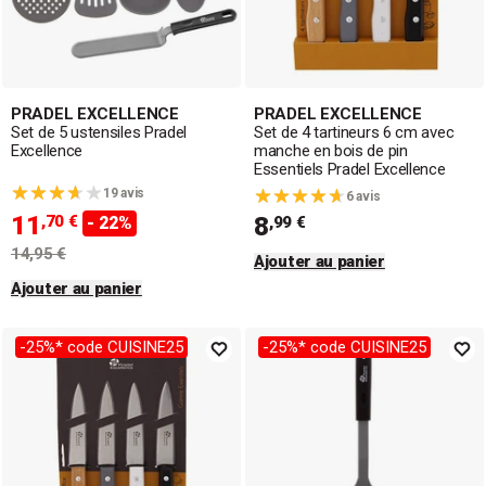
PRADEL EXCELLENCE
PRADEL EXCELLENCE
Set de 5 ustensiles Pradel
Set de 4 tartineurs 6 cm avec
Excellence
manche en bois de pin
Essentiels Pradel Excellence
19 avis
6 avis
11
,70 €
8
- 22%
,99 €
14,95 €
Ajouter au panier
Ajouter au panier
-25%* code CUISINE25
-25%* code CUISINE25