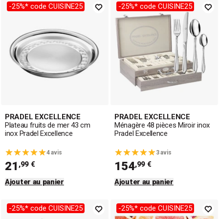
-25%* code CUISINE25
-25%* code CUISINE25
PRADEL EXCELLENCE
PRADEL EXCELLENCE
Plateau fruits de mer 43 cm
Ménagère 48 pièces Miroir inox
inox Pradel Excellence
Pradel Excellence
4 avis
3 avis
21
154
,99 €
,99 €
Ajouter au panier
Ajouter au panier
-25%* code CUISINE25
-25%* code CUISINE25