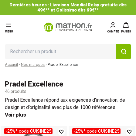
tuite dès
-25% sur le 2ème et les suivants* : code CU
MENU
COMPTE
PANIER
Accueil
Nos marques
Pradel Excellence
Pradel Excellence
46 produits
Pradel Excellence répond aux exigences d’innovation, de
design et d’originalité avec plus de 1000 références
disponibles à des prix avantageux. Attentive aux demandes
Voir plus
de ses clients et dans un souci de répondre au mieux à
leurs attentes, la marque a développé une gamme
-25%* code CUISINE25
-25%* code CUISINE25