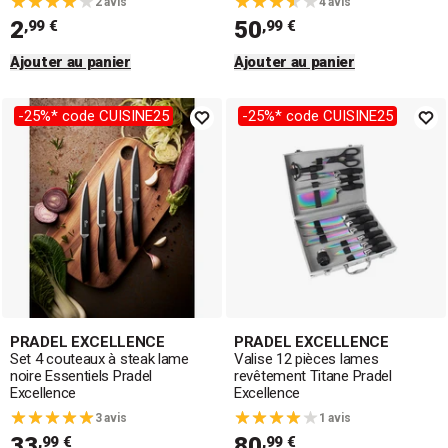
2 avis
4 avis
2
50
,99 €
,99 €
Ajouter au panier
Ajouter au panier
-25%* code CUISINE25
-25%* code CUISINE25
PRADEL EXCELLENCE
PRADEL EXCELLENCE
Set 4 couteaux à steak lame
Valise 12 pièces lames
noire Essentiels Pradel
revêtement Titane Pradel
Excellence
Excellence
3 avis
1 avis
33
80
,99 €
,99 €