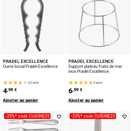
complète de produits culinaires de grande qualité, adaptée
au quotidien, et destinée aux particuliers et professionnels.
PRADEL EXCELLENCE
PRADEL EXCELLENCE
Ouvre bocal Pradel Excellence
Support plateau fruits de mer
inox Pradel Excellence
22 avis
5 avis
4
6
,99 €
,99 €
Ajouter au panier
Ajouter au panier
-25%* code CUISINE25
-25%* code CUISINE25