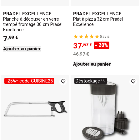
PRADEL EXCELLENCE
PRADEL EXCELLENCE
Planche à découper en verre
Plat à pizza 32 cm Pradel
trempé fromage 30 cm Pradel
Excellence
Excellence
7
5 avis
,99 €
37
,57 €
- 20%
Ajouter au panier
46,97 €
Ajouter au panier
-25%* code CUISINE25
Déstockage ⁽²⁾