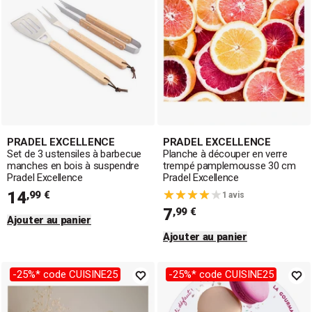
PRADEL EXCELLENCE
PRADEL EXCELLENCE
Set de 3 ustensiles à barbecue
Planche à découper en verre
manches en bois à suspendre
trempé pamplemousse 30 cm
Pradel Excellence
Pradel Excellence
14
,99 €
1 avis
7
,99 €
Ajouter au panier
Ajouter au panier
-25%* code CUISINE25
-25%* code CUISINE25