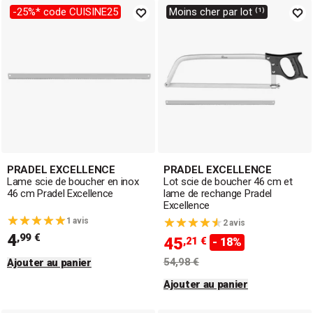
-25%* code CUISINE25
Moins cher par lot ⁽¹⁾
PRADEL EXCELLENCE
PRADEL EXCELLENCE
Lame scie de boucher en inox
Lot scie de boucher 46 cm et
46 cm Pradel Excellence
lame de rechange Pradel
Excellence
1 avis
2 avis
4
,99 €
45
,21 €
- 18%
54,98 €
Ajouter au panier
Ajouter au panier