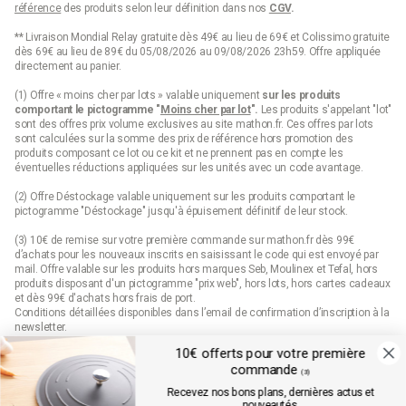
référence
des produits selon leur définition dans nos
CGV
.
** Livraison Mondial Relay gratuite dès 49€ au lieu de 69€ et Colissimo gratuite
dès 69€ au lieu de 89€ du 05/08/2026 au 09/08/2026 23h59. Offre appliquée
directement au panier.
(1) Offre « moins cher par lots » valable uniquement
sur les produits
comportant le pictogramme "
Moins cher par lot
".
Les produits s'appelant "lot"
sont des offres prix volume exclusives au site mathon.fr. Ces offres par lots
sont calculées sur la somme des
prix de référence
hors promotion des
produits composant ce lot ou ce kit et ne prennent pas en compte les
éventuelles réductions appliquées sur les unités avec un code avantage.
(2) Offre Déstockage valable uniquement sur les produits comportant le
pictogramme "Déstockage" jusqu'à épuisement définitif de leur stock.
(3) 10€ de remise sur votre première commande sur mathon.fr dès 99€
d’achats pour les nouveaux inscrits en saisissant le code qui est envoyé par
mail. Offre valable sur les produits hors marques Seb, Moulinex et Tefal, hors
produits disposant d'un pictogramme "prix web", hors lots, hors cartes cadeaux
et dès 99€ d'achats hors frais de port.
Conditions détaillées disponibles dans l’email de confirmation d’inscription à la
newsletter.
10€ offerts pour votre première
(4) Offre « Prix web » valable uniquement sur les produits comportant le
commande
pictogramme "prix web". Les produits indiqués "prix web" sont des offres
(3)
exclusives au site mathon.fr. Offre non applicable en magasin ou en catalogue.
Recevez nos bons plans, dernières actus et
nouveautés.