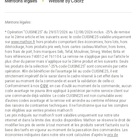
•
Mentions légales
Website by
Colorz
Mentions légales :
* Opération "CUISINE25" du 29/07/2026 au 12/08/2026 inclus. -25% de remise
sur le 2ème article et les suivants avec le code CUISINE25 valable uniquement
sur
www.mathon.fr
hors produits comportant des économies, hors lots, hors
déstockage, hors produits prix web, hors cartes cadeau Mathon, hors livres,
hors frais de port, hors marques Seb, Tefal, Moulinex, Smeg, Weber, Brita et
hors références 740012 et 761104. La remise ne s’applique pas sur l’article le
plus cher du panier mais s'applique sur le 2ème produit et les suivants. Seuls
les produits de la sélection "-25% code CUISINE25" sont concernés par cette
opération. Afin de bénéficier de l'avantage lié au code CUISINE25, il est
strictement impératif de le saisir dans le cadre réservé à cet effet dans le
panier au moment de la commande et avant la validation de celle-ci.
Conformément à nos
CGV
, en cas d'oubli au moment de la commande, aucun
code avantage ne pourra être appliqué à postériori par notre service client sur
une commande déjà validée. Le code CUISINE25 est non cumulable avec
d’autres codes avantage et la remise est arrondie au centime inférieur pour
des raisons de contraintes techniques. Il ne fonctionne que sur les comptes
non éligibles aux ventes privées mathon.fr.
Les prix indiqués sur mathon.fr sont valables uniquement sur notre site
internet et dans la limite des stocks disponibles. Mathon se réserve le droit de
modifier les prix de vente à tout moment et les produits seront facturés sur la
base des tarifs en vigueur au moment de la passation des commandes. Les
économies indiquées dans notre site sont calculées d'après le
prix de