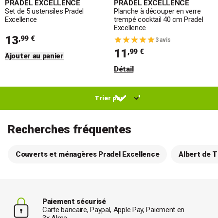
PRADEL EXCELLENCE
PRADEL EXCELLENCE
Set de 5 ustensiles Pradel
Planche à découper en verre
Excellence
trempé cocktail 40 cm Pradel
Excellence
13
,99 €
3 avis
11
,99 €
Ajouter au panier
Détail
Recherches fréquentes
Couverts et ménagères Pradel Excellence
Albert de T
Paiement sécurisé
Carte bancaire, Paypal, Apple Pay, Paiement en
3x Alma