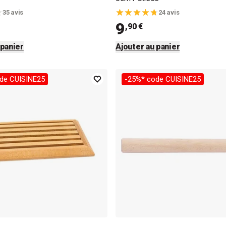
35 avis
24 avis
9
,90 €
 panier
Ajouter au panier
de CUISINE25
-25%* code CUISINE25