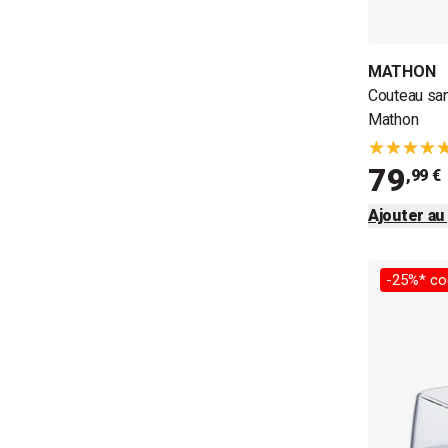
MATHON
Couteau san
Mathon
79
,99 €
Ajouter au
-25%* co