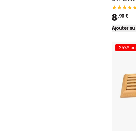
8
,90 €
Ajouter au
-25%* co