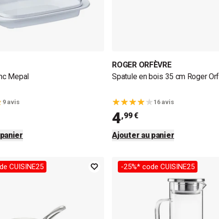
ROGER ORFÈVRE
anc Mepal
Spatule en bois 35 cm Roger Or
9 avis
16 avis
4
,99 €
 panier
Ajouter au panier
de CUISINE25
-25%* code CUISINE25