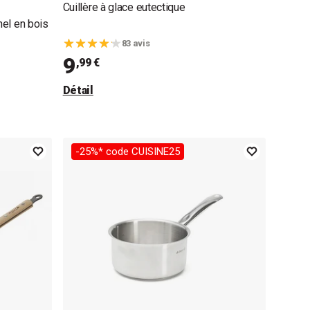
Cuillère à glace eutectique
nel en bois
83 avis
9
,99 €
Détail
-25%* code CUISINE25