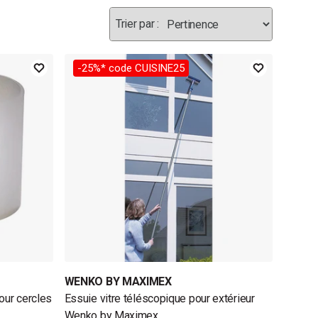
-25%* code CUISINE25
WENKO BY MAXIMEX
our cercles
Essuie vitre téléscopique pour extérieur
Wenko by Maximex