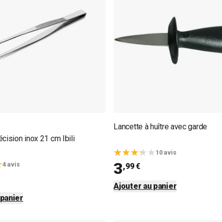
Lancette à huître avec garde
cision inox 21 cm Ibili
10 avis
3
4 avis
,99 €
Ajouter au panier
 panier