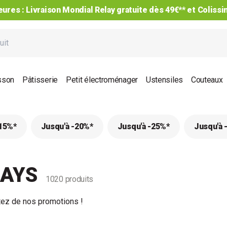
ures : Livraison Mondial Relay gratuite dès 49€** et Coliss
sson
Pâtisserie
Petit électroménager
Ustensiles
Couteaux
-15%*
Jusqu'à -20%*
Jusqu'à -25%*
Jusqu'à 
DAYS
1020 produits
itez de nos promotions !