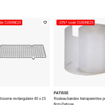
de CUISINE25
-25%* code CUISINE25
PATISSE
tisserie rectangulaire 40 x 25
Rouleau bandes transparentes p
8cm Patisse