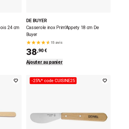
DE BUYER
Bois 24 cm
Casserole inox Prim'Appety 18 cm De
Buyer
15 avis
38
,90 €
Ajouter au panier
-25%* code CUISINE25