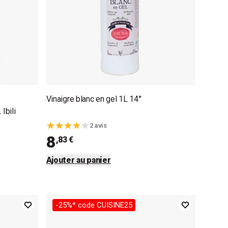
Vinaigre blanc en gel 1L 14°
Ibili
2 avis
8
,83 €
Ajouter au panier
-25%* code CUISINE25