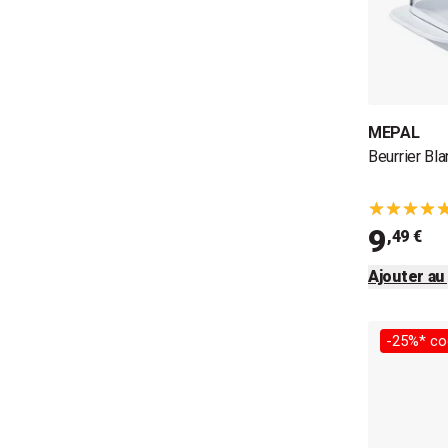
MEPAL
Beurrier Bl
9
,49 €
Ajouter au
-25%* co