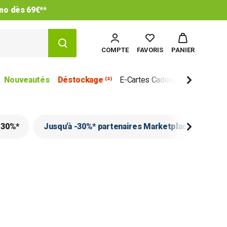
imo dès 69€**
COMPTE
FAVORIS
PANIER
Nouveautés
Déstockage ⁽²⁾
E-Cartes Cadeau
Marques
-30%*
Jusqu'à -30%* partenaires Marketplace
Cu