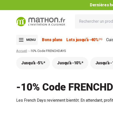
Dernières he
Bons plans
Lots jusqu'à -40%⁽¹⁾
Cui
MENU
Accueil
-10% Code FRENCHDAYS
Jusqu'à -5%*
Jusqu'à -10%*
Jusqu'à 
-10% Code FRENCH
Les French Days reviennent bientôt. En attendant, prof