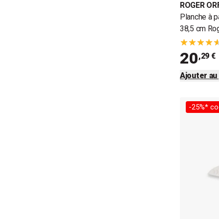
ROGER OR
Planche à pa
38,5 cm Rog
20
,29 €
Ajouter au
-25%* co