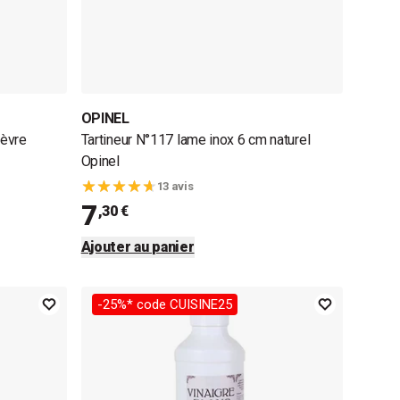
OPINEL
fèvre
Tartineur N°117 lame inox 6 cm naturel
Opinel
13 avis
7
,30 €
Ajouter au panier
-25%* code CUISINE25