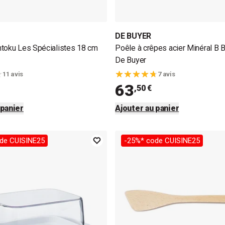
DE BUYER
toku Les Spécialistes 18 cm
Poêle à crêpes acier Minéral B 
De Buyer
11 avis
7 avis
63
,50 €
 panier
Ajouter au panier
de CUISINE25
-25%* code CUISINE25