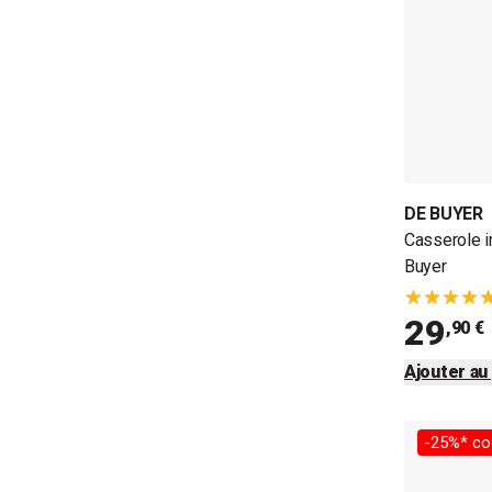
DE BUYER
Casserole i
Buyer
29
,90 €
Ajouter au
-25%* co