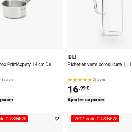
IBILI
nox Prim'Appety 14 cm De
Pichet en verre borosilicate 1,1 L 
14 avis
21 avis
16
,99 €
 panier
Ajouter au panier
de CUISINE25
-25%* code CUISINE25