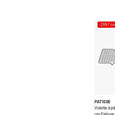
-25%* co
PATISSE
Volette à pâ
cm Patisse