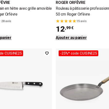
FÈVRE
ROGER ORFÈVRE
in en hêtre avec grille amovible
Rouleau à pâtisserie profession
er Orfèvre
50 cm Roger Orfèvre
28 avis
15 avis
12
,99 €
 panier
Ajouter au panier
de CUISINE25
-25%* code CUISINE25