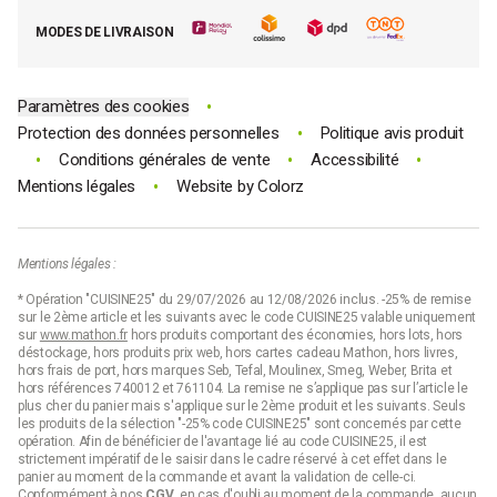
E-cartes cadeau Mathon
MODES DE LIVRAISON
Code promo Mathon
•
Paramètres des cookies
•
Protection des données personnelles
Politique avis produit
•
•
•
Conditions générales de vente
Accessibilité
•
Mentions légales
Website by
Colorz
Mentions légales :
* Opération "CUISINE25" du 29/07/2026 au 12/08/2026 inclus. -25% de remise
sur le 2ème article et les suivants avec le code CUISINE25 valable uniquement
sur
www.mathon.fr
hors produits comportant des économies, hors lots, hors
déstockage, hors produits prix web, hors cartes cadeau Mathon, hors livres,
hors frais de port, hors marques Seb, Tefal, Moulinex, Smeg, Weber, Brita et
hors références 740012 et 761104. La remise ne s’applique pas sur l’article le
plus cher du panier mais s'applique sur le 2ème produit et les suivants. Seuls
les produits de la sélection "-25% code CUISINE25" sont concernés par cette
opération. Afin de bénéficier de l'avantage lié au code CUISINE25, il est
strictement impératif de le saisir dans le cadre réservé à cet effet dans le
panier au moment de la commande et avant la validation de celle-ci.
Conformément à nos
CGV
, en cas d'oubli au moment de la commande, aucun