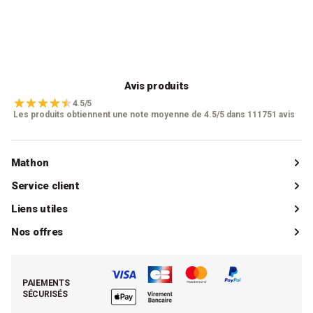
Avis produits
4.5/5
Les produits obtiennent une note moyenne de 4.5/5 dans 111751 avis
Mathon
Qui sommes-nous ?
Service client
Catalogue
Livraisons
Liens utiles
Guides d'achat
Paiements
Mon compte client
Nos offres
La boutique de Saint-Marcellin
Foire aux questions (FAQ)
Mes commandes
Cuisson tout inox
Espace presse
Contacter le SAV
Retrouver (ou activer) mon compte client
Nos best-sellers pâtisserie
Mathon BtoB
Demande de rétractation
PAIEMENTS
Moins cher par lot
La presse parle de Mathon
SÉCURISÉS
Tous nos bons plans