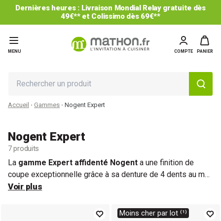
Dernières heures : Livraison Mondial Relay gratuite dès
49€** et Colissimo dès 69€**
MENU
COMPTE
PANIER
Accueil
Gammes
Nogent Expert
Nogent Expert
7 produits
La
gamme Expert affidenté Nogent
a une finition de
coupe exceptionnelle grâce à sa denture de 4 dents au mm.
Avec son manche ergonomique en
Voir plus
polypropylène
, la
découpe est confortable pour tous vos aliments et
l’entretien est facile au lave-vaisselle.
Moins cher par lot ⁽¹⁾