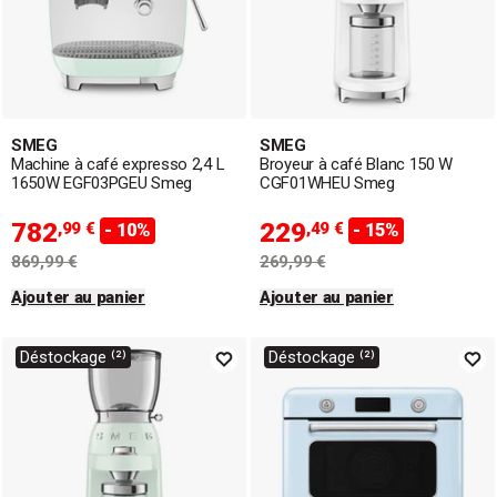
SMEG
SMEG
Machine à café expresso 2,4 L
Broyeur à café Blanc 150 W
1650W EGF03PGEU Smeg
CGF01WHEU Smeg
782
229
,99 €
,49 €
- 10%
- 15%
869,99 €
269,99 €
Ajouter au panier
Ajouter au panier
Déstockage ⁽²⁾
Déstockage ⁽²⁾