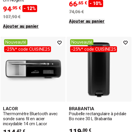
cm Nogent
66
,65 €
- 10%
94
,95 €
- 12%
74,06 €
107,90 €
Ajouter au panier
Ajouter au panier
Nouveauté
Nouveauté
-25%* code CUISINE25
-25%* code CUISINE25
LACOR
BRABANTIA
Thermomètre Bluetooth avec
Poubelle rectangulaire à pédale
sonde sans fil en acier
Bo noire 30 L Brabantia
inoxydable 14 cm Lacor
119
,00 €
,42 €