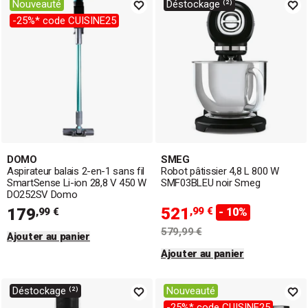
Nouveauté
Déstockage ⁽²⁾
-25%* code CUISINE25
DOMO
SMEG
Aspirateur balais 2-en-1 sans fil
Robot pâtissier 4,8 L 800 W
SmartSense Li-ion 28,8 V 450 W
SMF03BLEU noir Smeg
DO252SV Domo
521
179
,99 €
,99 €
- 10%
579,99 €
Ajouter au panier
Ajouter au panier
Déstockage ⁽²⁾
Nouveauté
-25%* code CUISINE25