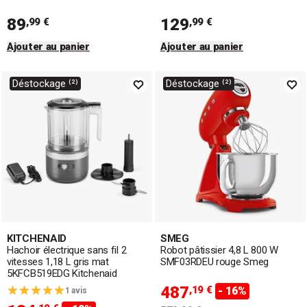
89
129
,99 €
,99 €
Ajouter au panier
Ajouter au panier
Déstockage ⁽²⁾
Déstockage ⁽²⁾
KITCHENAID
SMEG
Hachoir électrique sans fil 2
Robot pâtissier 4,8 L 800 W
vitesses 1,18 L gris mat
SMF03RDEU rouge Smeg
5KFCB519EDG Kitchenaid
487
,19 €
- 16%
1 avis