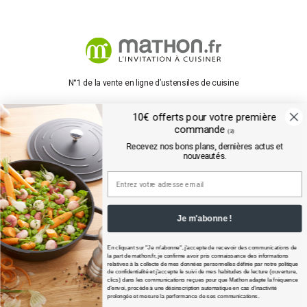
N°1 de la vente en ligne d’ustensiles de cuisine
Suivez-nous
10€ offerts pour votre première
commande
(3)
Recevez nos bons plans, dernières actus et
nouveautés.
Excellent
Je m'abonne !
En cliquant sur "Je m'abonne", j'accepte de recevoir des communications de
la part de
mathon.fr
, je confirme avoir pris connaissance des informations
relatives à la collecte de mes données personnelles définie par notre politique
de confidentialité et j’accepte le suivi de mes habitudes de lecture (ouverture,
clics) dans les communications reçues pour que Mathon adapte la fréquence
d'envoi, procède à une désinscription automatique en cas d'inactivité
prolongée et mesure la performance de ses communications.​
Avis produits