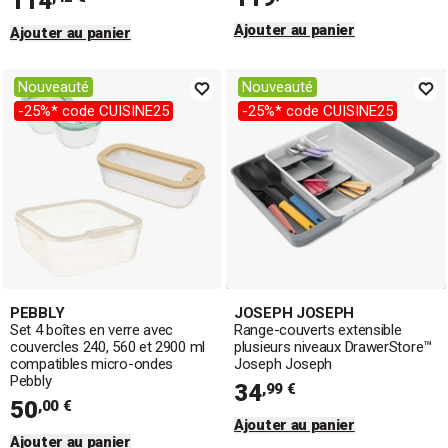
114
Ajouter au panier
Ajouter au panier
Nouveauté
Nouveauté
-25%* code CUISINE25
-25%* code CUISINE25
PEBBLY
JOSEPH JOSEPH
Set 4 boîtes en verre avec
Range-couverts extensible
couvercles 240, 560 et 2900 ml
plusieurs niveaux DrawerStore™
compatibles micro-ondes
Joseph Joseph
Pebbly
34
,99 €
50
,00 €
Ajouter au panier
Ajouter au panier