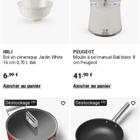
IBILI
PEUGEOT
Bol en céramique Jardin White
Moulin à sel manuel Bali blanc 8
16 cm 0,70 L Ibili
cm Peugeot
6
41
,99 €
,90 €
Ajouter au panier
Ajouter au panier
Déstockage ⁽²⁾
Déstockage ⁽²⁾