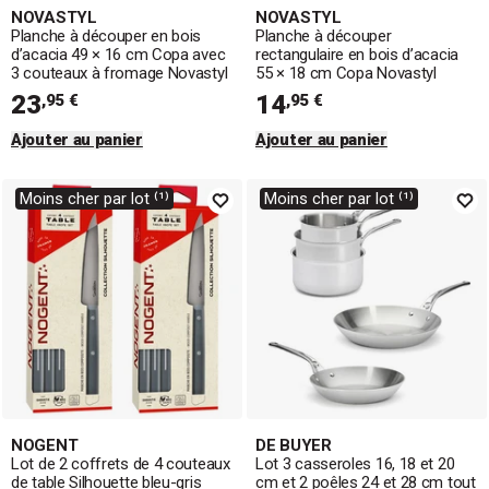
NOVASTYL
NOVASTYL
Planche à découper en bois
Planche à découper
d’acacia 49 × 16 cm Copa avec
rectangulaire en bois d’acacia
3 couteaux à fromage Novastyl
55 × 18 cm Copa Novastyl
23
14
,95 €
,95 €
Ajouter au panier
Ajouter au panier
Moins cher par lot ⁽¹⁾
Moins cher par lot ⁽¹⁾
NOGENT
DE BUYER
Lot de 2 coffrets de 4 couteaux
Lot 3 casseroles 16, 18 et 20
de table Silhouette bleu-gris
cm et 2 poêles 24 et 28 cm tout