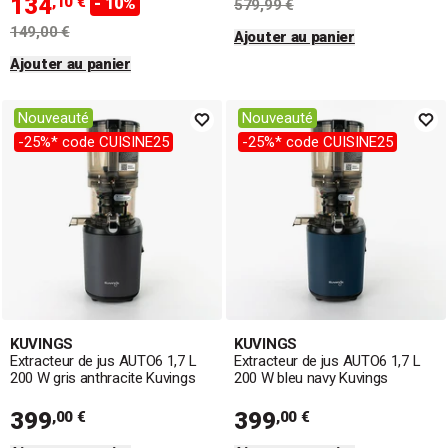
134
,10 €
- 10%
579,99 €
149,00 €
Ajouter au panier
Ajouter au panier
Nouveauté
Nouveauté
-25%* code CUISINE25
-25%* code CUISINE25
KUVINGS
KUVINGS
Extracteur de jus AUTO6 1,7 L
Extracteur de jus AUTO6 1,7 L
200 W gris anthracite Kuvings
200 W bleu navy Kuvings
399
399
,00 €
,00 €