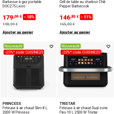
Barbecue à gaz portable
Grill de table au charbon Chili
DOC275 Livoo
Pepper Barbecook
179
146
,09 €
,85 €
- 10%
- 11%
198,99 €
165,00 €
Ajouter au panier
Ajouter au panier
Nouveauté
Nouveauté
-25%* code CUISINE25
-25%* code CUISINE25
PRINCESS
TRISTAR
Friteuse à air chaud Slim 8 L
Friteuse à air chaud Dual zone
2000 W Princess
Flex 10 L 2500 W Tristar