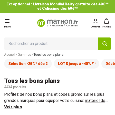
-25% sur le 2ème et les suivants* : code CUISINE25
MENU
COMPTE
PANIER
Accueil
Gammes
Tous les bons plans
Sélection -25%* dès 2
LOTS jusqu'à -40% ⁽¹⁾
Dést
Tous les bons plans
4434 produits
Profitez de nos bons plans et codes promo sur les plus
grandes marques pour équiper votre cuisine:
matériel de
cuisson
Voir plus
,
matériel de pâtisserie
,
petit électroménager
,
ustensiles de cuisine
et bien plus encore.