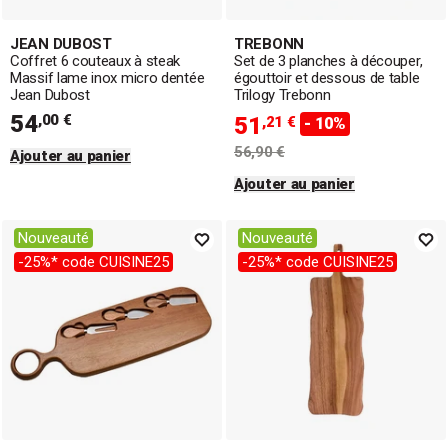
JEAN DUBOST
TREBONN
Coffret 6 couteaux à steak
Set de 3 planches à découper,
Massif lame inox micro dentée
égouttoir et dessous de table
Jean Dubost
Trilogy Trebonn
54
,00 €
51
,21 €
- 10%
56,90 €
Ajouter au panier
Ajouter au panier
Nouveauté
Nouveauté
-25%* code CUISINE25
-25%* code CUISINE25