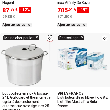
Nogent
inox Affinity De Buyer
87
705
,82 €
,51 €
- 12%
- 19%
99,80 €
871,00 €
Ajouter au panier
Ajouter au panier
Moins cher par lot ⁽¹⁾
Déstockage ⁽²⁾
Lot bouilleur en inox 6 bocaux
BRITA FRANCE
24 L Guillouard et thermomètre
Distributeur d'eau filtrée Flow 8,2
digital à déclenchement
L et filtre Maxtra Pro Brita
automatique avec tige inox 25
france