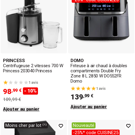
PRINCESS
DOMO
Centrifugeuse 2 vitesses 700 W
Friteuse à air chaud à doubles
Princess 203040 Princess
compartiments Double Fry
Zone 8 L 2850 W DO552FR
Domo
1 avis
1 avis
98
,99 €
- 10%
139
,99 €
109,99 €
Ajouter au panier
Ajouter au panier
Moins cher par lot ⁽¹⁾
Nouveauté
-25%* code CUISINE25