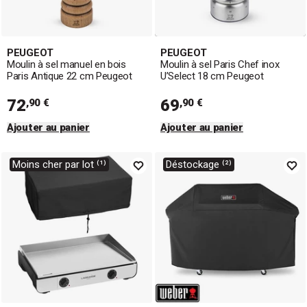
PEUGEOT
PEUGEOT
Moulin à sel manuel en bois
Moulin à sel Paris Chef inox
Paris Antique 22 cm Peugeot
U’Select 18 cm Peugeot
72
69
,90 €
,90 €
Ajouter au panier
Ajouter au panier
Moins cher par lot ⁽¹⁾
Déstockage ⁽²⁾