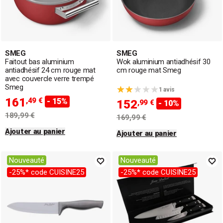
SMEG
SMEG
Faitout bas aluminium
Wok aluminium antiadhésif 30
antiadhésif 24 cm rouge mat
cm rouge mat Smeg
avec couvercle verre trempé
Smeg
1 avis
161
,49 €
- 15%
152
,99 €
- 10%
189,99 €
169,99 €
Ajouter au panier
Ajouter au panier
Nouveauté
Nouveauté
-25%* code CUISINE25
-25%* code CUISINE25