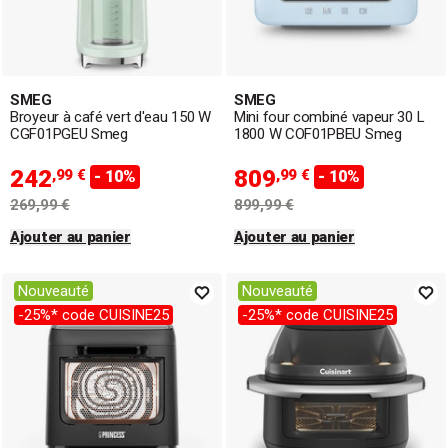
SMEG
SMEG
Broyeur à café vert d'eau 150 W
Mini four combiné vapeur 30 L
CGF01PGEU Smeg
1800 W COF01PBEU Smeg
242
809
,99 €
,99 €
- 10%
- 10%
269,99 €
899,99 €
Ajouter au panier
Ajouter au panier
Nouveauté
Nouveauté
-25%* code CUISINE25
-25%* code CUISINE25