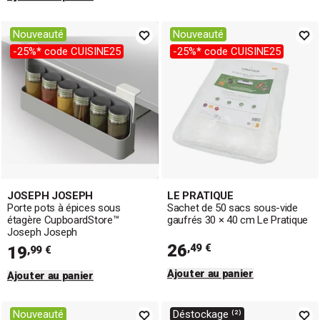
Nouveauté
Nouveauté
-25%* code CUISINE25
-25%* code CUISINE25
JOSEPH JOSEPH
LE PRATIQUE
Porte pots à épices sous
Sachet de 50 sacs sous-vide
étagère CupboardStore™
gaufrés 30 × 40 cm Le Pratique
Joseph Joseph
26
,49 €
19
,99 €
Ajouter au panier
Ajouter au panier
Nouveauté
Déstockage ⁽²⁾