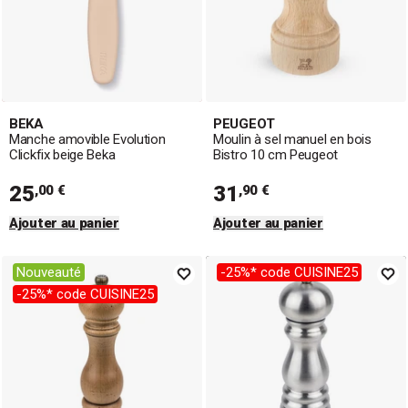
BEKA
PEUGEOT
Manche amovible Evolution
Moulin à sel manuel en bois
Clickfix beige Beka
Bistro 10 cm Peugeot
25
31
,00 €
,90 €
Ajouter au panier
Ajouter au panier
Nouveauté
-25%* code CUISINE25
-25%* code CUISINE25