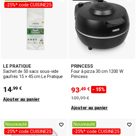
-25%* code CUISINE25
LE PRATIQUE
PRINCESS
Sachet de 50 sacs sous-vide
Four à pizza 30 cm 1200 W
gaufrés 15 × 45 cm Le Pratique
Princess
14
,99 €
93
,49 €
- 15%
109,99 €
Ajouter au panier
Ajouter au panier
Nouveauté
Nouveauté
-25%* code CUISINE25
-25%* code CUISINE25