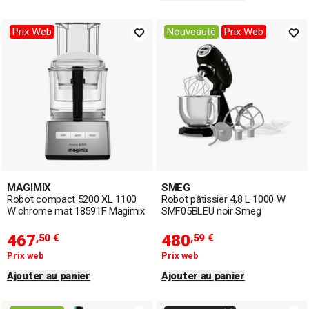
Prix Web
Nouveauté
Prix Web
MAGIMIX
SMEG
Robot compact 5200 XL 1100
Robot pâtissier 4,8 L 1000 W
W chrome mat 18591F Magimix
SMF05BLEU noir Smeg
467
480
,50 €
,59 €
Prix web
Prix web
Ajouter au panier
Ajouter au panier