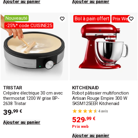
Ajouter au panier
Ajouter au panier
Nouveauté
Bol à pain offert
Prix Web
-25%* code CUISINE25
TRISTAR
KITCHENAID
Crêpière électrique 30 cm avec
Robot pâtissier multifonction
thermostat 1200 W grise BP-
Artisan Rouge Empire 300 W
2638 Tristar
5KSM125EER Kitchenaid
39
,99 €
4 avis
529
,99 €
Ajouter au panier
Prix web
Ajouter au panier