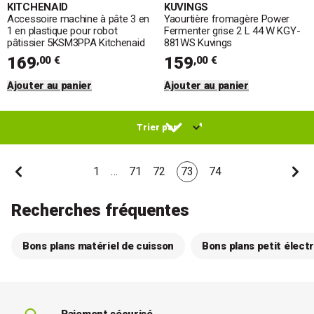
KITCHENAID
KUVINGS
Accessoire machine à pâte 3 en
Yaourtière fromagère Power
1 en plastique pour robot
Fermenter grise 2 L 44 W KGY-
pâtissier 5KSM3PPA Kitchenaid
881WS Kuvings
169
159
,00 €
,00 €
Ajouter au panier
Ajouter au panier
1
…
71
72
73
74
Recherches fréquentes
Bons plans matériel de cuisson
Bons plans petit élect
Paiement sécurisé