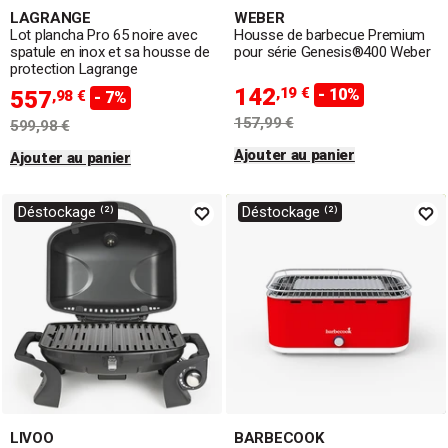
LAGRANGE
WEBER
Lot plancha Pro 65 noire avec
Housse de barbecue Premium
spatule en inox et sa housse de
pour série Genesis®400 Weber
protection Lagrange
142
,19 €
- 10%
557
,98 €
- 7%
157,99 €
599,98 €
Ajouter au panier
Ajouter au panier
Déstockage ⁽²⁾
Déstockage ⁽²⁾
LIVOO
BARBECOOK