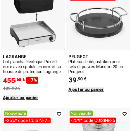
LAGRANGE
PEUGEOT
Lot plancha électrique Pro 50
Plateau de dégustation pour
noire avec spatule en inox et sa
sels et poivres Maestro 20 cm
housse de protection Lagrange
Peugeot
39
,90 €
455
,68 €
- 7%
489,98 €
Ajouter au panier
Ajouter au panier
Nouveauté
Nouveauté
-25%* code CUISINE25
-25%* code CUISINE25